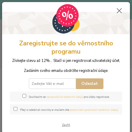
Až -40% - Objevte produkty v letním outletu za skvělé ceny!
Platí do vyprodání zásob.
0
ks
+420 703 333 536
CZK
za
0 Kč
(Po-Pá, 9-15:30 hod.)
Zaregistrujte se do věrnostního
Menu
programu
Hledat
Získejte slevu až 12%... Stačí si jen registrovat uživatelský účet.
Zadáním svého emailu obdržíte registrační údaje.
Úvod
Šperky
Náramky
Náramek z přírodních kamenů a perly
Swarovski - modrý křemen, lapis lazuli a hematit
Odeslat
Náramek z přírodních kamenů a
Souhlasím se
zpracováním osobních údajů
pro účely registrace.
perly Swarovski - modrý křemen,
lapis lazuli a hematit
Přeji si odebírat novinky e-mailem dle
podmínek zpracování osobních údajů
.
Zavřít