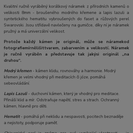
Kvalitní ručně vyráběný korálkový náramek z přírodních kamenů o
velikosti 8mm - broušeného modrého křemene a lapis lazuli a
syntetického hematitu vybroušených do faset a růžových perel
Swarovski. Jsou střídavě navlečeny na gumičce, díky ní je náramek
pružný a má univerzální velikost.
Protože každý kámen je originál, může se náramek
od
fotografie
mírně
lišit
tvarem, zabarvením a velikostí
. Náramek
je ručně vyráběn a představuje tak jakýsi originál „na
druhou“.
Modrý křemen
- kámen klidu, rovnováhy a harmonie. Modrý
křemen je velmi vhodný při meditacích či józe, pomáhá
sebeovládání.
Lapis Lazuli
- duchovní kámen, který je vhodný pro meditace.
Přináší klid a mír. Odstraňuje napětí, stres a strach. Ochranný
kámen, hlavně pro děti.
Hematit
- pomáhá při neklidu a nespavosti, pocitech beznaděje
a nejistoty, podporuje paměť.