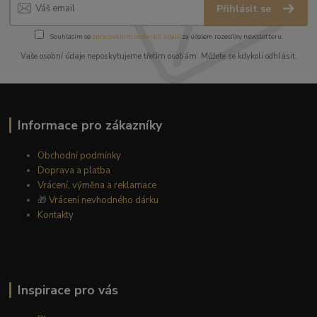
Přihlásit se
Souhlasím se
zpracováním osobních údajů
za účelem rozesílky newsletteru.
Vaše osobní údaje neposkytujeme třetím osobám. Můžete se kdykoli odhlásit.
Informace pro zákazníky
Obchodní podmínky
Doprava a platba
Vrácení, výměna a reklamace
🎁
Vrácení nevhodného dárku
Kontakty
Inspirace pro vás