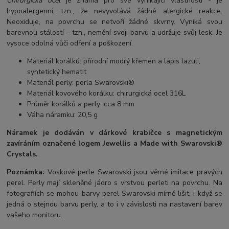
Chirurgická ocel
je známa pro své vynikající vlastnosti - je
hypoalergenní, tzn., že nevyvolává žádné alergické reakce.
Neoxiduje, na povrchu se netvoří žádné skvrny. Vyniká svou
barevnou stálostí – tzn., nemění svoji barvu a udržuje svůj lesk. Je
vysoce odolná vůči odření a poškození.
Materiál korálků: přírodní modrý křemen a lapis lazuli,
syntetický hematit
Materiál perly: perla Swarovski®
Materiál kovového korálku: chirurgická ocel 316L
Průměr korálků a perly: cca 8 mm
Váha náramku: 20,5 g
Náramek je dodáván v dárkové krabičce s magnetickým
zavíráním označené logem Jewellis a Made with Swarovski®
Crystals.
Poznámka:
Voskové perle Swarovski jsou věrné imitace pravých
perel.
Perly mají skleněné jádro s vrstvou perleti na povrchu.
Na
fotografiích se mohou barvy perel Swarovski mírně lišit, i když se
jedná o stejnou barvu perly, a to i v závislosti na nastavení barev
vašeho monitoru.