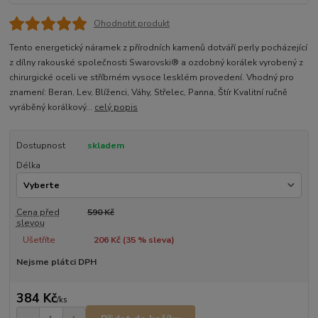
Ohodnotit produkt
Tento energetický náramek z přírodních kamenů dotváří perly pocházející
z dílny rakouské společnosti Swarovski® a ozdobný korálek vyrobený z
chirurgické oceli ve stříbrném vysoce lesklém provedení. Vhodný pro
znamení: Beran, Lev, Blíženci, Váhy, Střelec, Panna, Štír Kvalitní ručně
vyráběný korálkový...
celý popis
Dostupnost
skladem
Délka
Cena před
590 Kč
slevou
Ušetříte
206 Kč (
35
% sleva)
Nejsme plátci DPH
384 Kč
/
ks