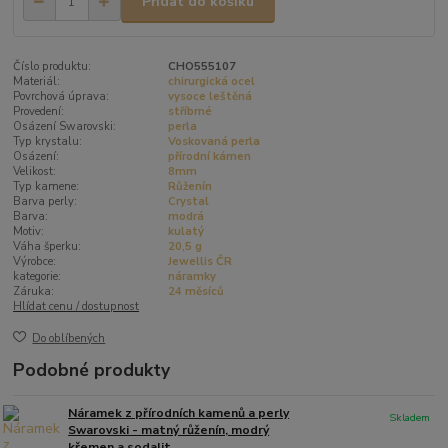
Přidat do košíku
Číslo produktu:
CHO555107
Materiál:
chirurgická ocel
Povrchová úprava:
vysoce leštěná
Provedení:
stříbrné
Osázení Swarovski:
perla
Typ krystalu:
Voskovaná perla
Osázení:
přírodní kámen
Velikost:
8mm
Typ kamene:
Růženín
Barva perly:
Crystal
Barva:
modrá
Motiv:
kulatý
Váha šperku:
20,5 g
Výrobce:
Jewellis ČR
kategorie:
náramky
Záruka:
24 měsíců
Hlídat cenu / dostupnost
Do oblíbených
Podobné produkty
Náramek z přírodních kamenů a perly
Skladem
Swarovski - matný růženín, modrý
křemen a sodalit