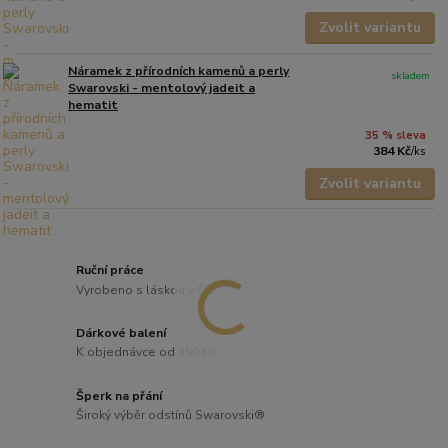
Zvolit variantu
Náramek z přírodních kamenů a perly
skladem
Swarovski - mentolový jadeit a
hematit
35 % sleva
384 Kč
/
ks
Zvolit variantu
Ruční práce
Vyrobeno s láskou v ČR
Dárkové balení
K objednávce od 350 Kč
Šperk na přání
Široký výběr odstínů Swarovski®