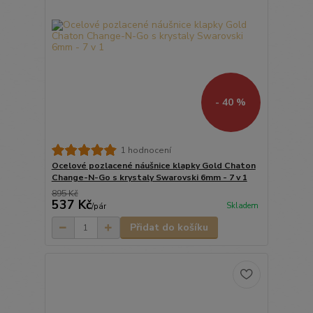
- 40 %
1 hodnocení
Ocelové pozlacené náušnice klapky Gold Chaton
Change-N-Go s krystaly Swarovski 6mm - 7 v 1
895 Kč
537 Kč
Skladem
/
pár
Přidat do košíku