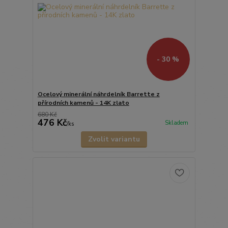
- 30 %
Ocelový minerální náhrdelník Barrette z
přírodních kamenů - 14K zlato
680 Kč
476 Kč
Skladem
/
ks
Zvolit variantu