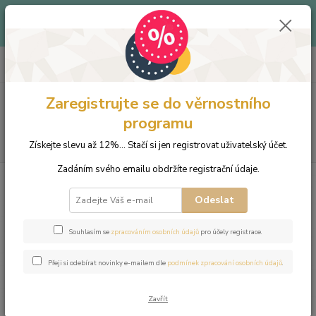
Až -40% - Objevte produkty v letním outletu za skvělé ceny!
Platí do vyprodání zásob.
0
ks
+420 703 333 536
CZK
za
0 Kč
(Po-Pá, 9-15:30 hod.)
Zaregistrujte se do věrnostního
Menu
programu
Hledat
Získejte slevu až 12%... Stačí si jen registrovat uživatelský účet.
Zadáním svého emailu obdržíte registrační údaje.
Odeslat
Souhlasím se
zpracováním osobních údajů
pro účely registrace.
Ruční práce
Přeji si odebírat novinky e-mailem dle
podmínek zpracování osobních údajů
.
Vyrobeno s láskou v ČR
Zavřít
Dárkové balení