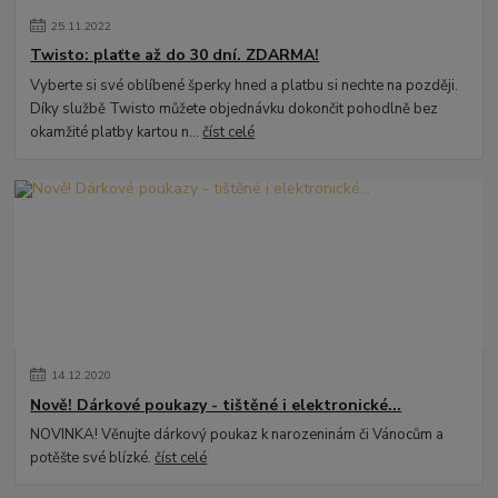
25
.
11
.
2022
Twisto: plaťte až do 30 dní. ZDARMA!
Vyberte si své oblíbené šperky hned a platbu si nechte na později.
Díky službě Twisto můžete objednávku dokončit pohodlně bez
okamžité platby kartou n...
číst celé
14
.
12
.
2020
Nově! Dárkové poukazy - tištěné i elektronické...
NOVINKA! Věnujte dárkový poukaz k narozeninám či Vánocům a
potěšte své blízké.
číst celé