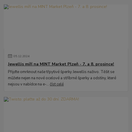
05
.
12
.
2024
Jewellis míří na MINT Market Plzeň - 7. a 8. prosince!
Přijďte omrknout naše třpytivé šperky Jewellis naživo. Těšit se
můžete nejen na nové ocelové a stříbrné šperky a odstíny, které
nejsou v nabídce na e-...
číst celé