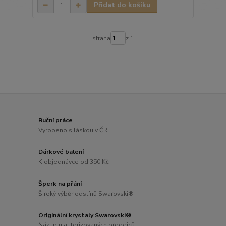
Přidat do košíku
strana
z 1
Ruční práce
Vyrobeno s láskou v ČR
Dárkové balení
K objednávce od 350 Kč
Šperk na přání
Široký výběr odstínů Swarovski®
Originální krystaly Swarovski®
Nákup u autorizovaných prodejců