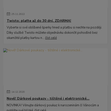
25
.
11
.
2022
Twisto: plaťte až do 30 dní. ZDARMA!
Vyberte si své oblíbené šperky hned a platbu si nechte na později.
Díky službě Twisto můžete objednávku dokončit pohodlně bez
okamžité platby kartou n...
číst celé
14
.
12
.
2020
Nově! Dárkové poukazy - tištěné i elektronické...
NOVINKA! Věnujte dárkový poukaz k narozeninám či Vánocům a
potěšte své blízké.
číst celé