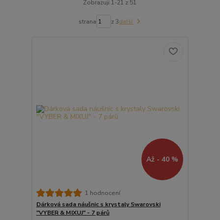
Zobrazuji 1-21 z 51
strana
z 3
další
Až - 40 %
1 hodnocení
Dárková sada náušnic s krystaly Swarovski
"VYBER & MIXUJ" - 7 párů