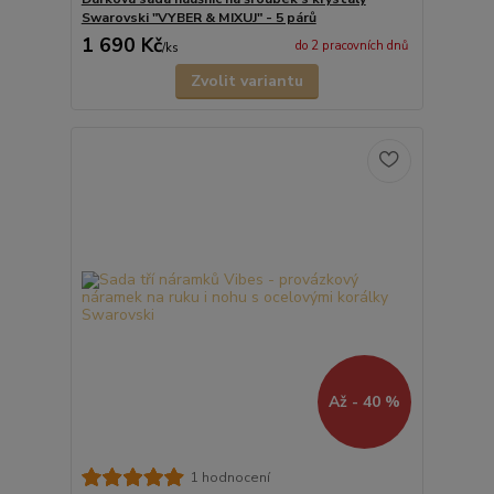
Swarovski "VYBER & MIXUJ" - 5 párů
1 690 Kč
do 2 pracovních dnů
/
ks
Zvolit variantu
Až - 40 %
1 hodnocení