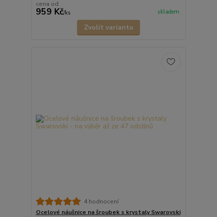
cena od
959 Kč
skladem
/
ks
Zvolit variantu
4 hodnocení
Ocelové náušnice na šroubek s krystaly Swarovski