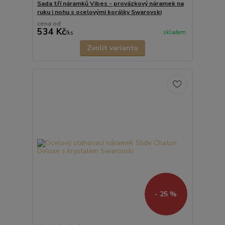
Sada tří náramků Vibes - provázkový náramek na
ruku i nohu s ocelovými korálky Swarovski
cena od
534 Kč
skladem
/
ks
Zvolit variantu
- 25 %