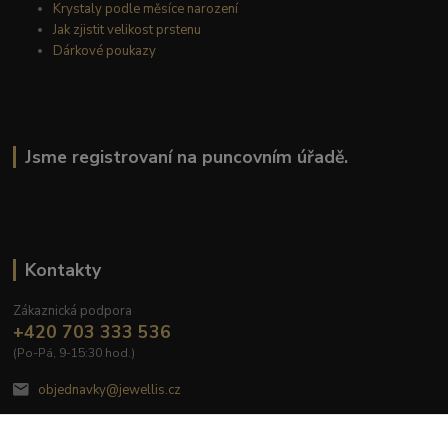
Krystaly podle měsíce narození
Jak zjistit velikost prstenu
Dárkové poukazy
Jsme registrovaní na puncovním úřadě.
Kontakty
Zákaznická podpora
+420 703 333 536
(Po-Pá, 9-15:30 hod.)
objednavky@jewellis.cz