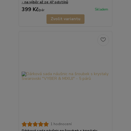
- na výběr až ze 47 odstínů
399 Kč
Skladem
/
pár
Zvolit variantu
1 hodnocení
Dárková sada náušnic na šroubek s krystaly