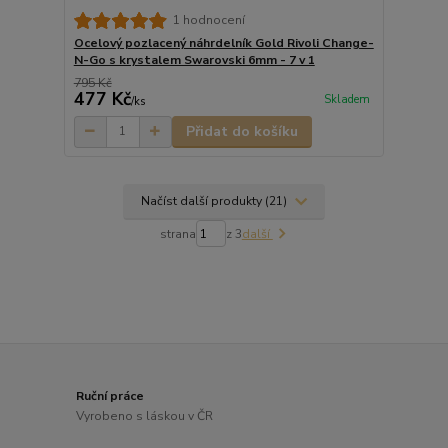
1 hodnocení
Ocelový pozlacený náhrdelník Gold Rivoli Change-
N-Go s krystalem Swarovski 6mm - 7 v 1
795 Kč
477 Kč
Skladem
/
ks
Přidat do košíku
Načíst další produkty (21)
strana
z 3
další
Ruční práce
Vyrobeno s láskou v ČR