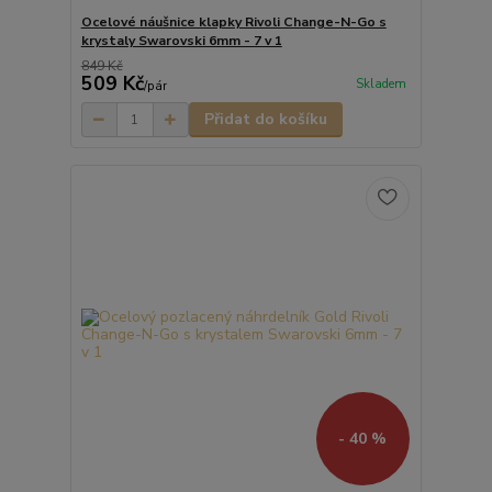
Ocelové náušnice klapky Rivoli Change-N-Go s
krystaly Swarovski 6mm - 7 v 1
849 Kč
509 Kč
Skladem
/
pár
Přidat do košíku
- 40 %