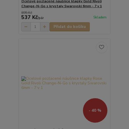
Ocelové pozlacené náušnice klapky Gold Rivoli
Change-N-Go s krystaly Swarovski 6mm - 7 v 1
895 Kč
537 Kč
Skladem
/
pár
Přidat do košíku
- 40 %