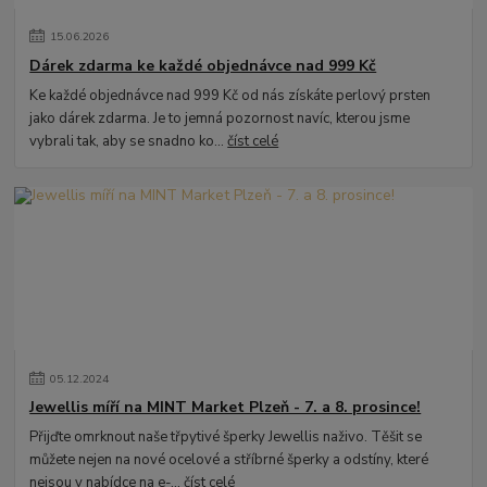
15
.
06
.
2026
Dárek zdarma ke každé objednávce nad 999 Kč
Ke každé objednávce nad 999 Kč od nás získáte perlový prsten
jako dárek zdarma. Je to jemná pozornost navíc, kterou jsme
vybrali tak, aby se snadno ko...
číst celé
05
.
12
.
2024
Jewellis míří na MINT Market Plzeň - 7. a 8. prosince!
Přijďte omrknout naše třpytivé šperky Jewellis naživo. Těšit se
můžete nejen na nové ocelové a stříbrné šperky a odstíny, které
nejsou v nabídce na e-...
číst celé