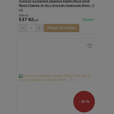
Ocelové pozlacené náušnice klapky Rose Gold
Rivoli Change-N-Go s krystaly Swarovski 6mm - 7
v 1
895 Kč
537 Kč
Skladem
/
pár
Přidat do košíku
- 40 %