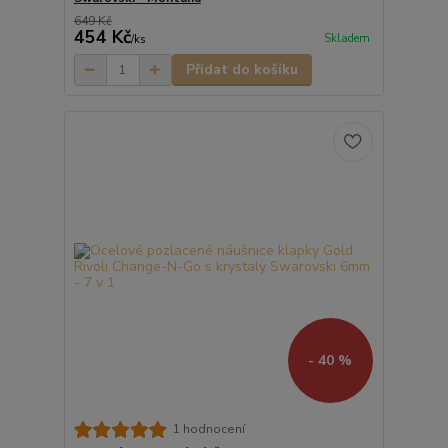
649 Kč
454 Kč
Skladem
/
ks
Přidat do košíku
- 40 %
1 hodnocení