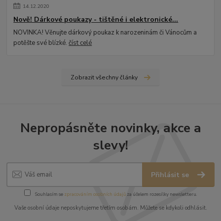
14
.
12
.
2020
Nově! Dárkové poukazy - tištěné i elektronické...
NOVINKA! Věnujte dárkový poukaz k narozeninám či Vánocům a
potěšte své blízké.
číst celé
Zobrazit všechny články
Nepropásněte novinky, akce a
slevy!
Přihlásit se
Souhlasím se
zpracováním osobních údajů
za účelem rozesílky newsletteru.
Vaše osobní údaje neposkytujeme třetím osobám. Můžete se kdykoli odhlásit.