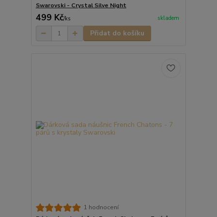
Swarovski - Crystal Silve Night
499 Kč
skladem
/
ks
Přidat do košíku
1 hodnocení