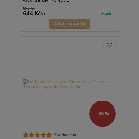
"VYBER & MIXUJ" - 3 páry
990 Kč
644 Kč
Skladem
/
ks
Zvolit variantu
- 30 %
2 hodnocení