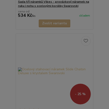
Sada tří náramků Vibes - provázkový náramek na
ruku i nohu s ocelovými korálky Swarovski
cena od
534 Kč
skladem
/
ks
Zvolit variantu
- 25 %