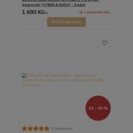
Swarovski "VYBER & MIXUJ" - 5 párů
1 690 Kč
do 2 pracovních dnů
/
ks
Zvolit variantu
Až - 40 %
1 hodnocení