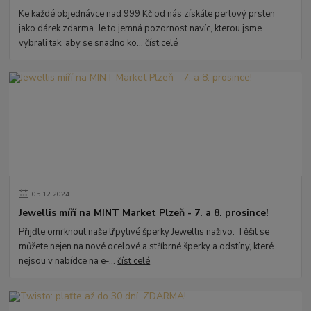
Ke každé objednávce nad 999 Kč od nás získáte perlový prsten
jako dárek zdarma. Je to jemná pozornost navíc, kterou jsme
vybrali tak, aby se snadno ko...
číst celé
05
.
12
.
2024
Jewellis míří na MINT Market Plzeň - 7. a 8. prosince!
Přijďte omrknout naše třpytivé šperky Jewellis naživo. Těšit se
můžete nejen na nové ocelové a stříbrné šperky a odstíny, které
nejsou v nabídce na e-...
číst celé