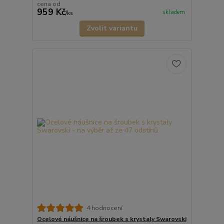
cena od
959 Kč
skladem
/
ks
Zvolit variantu
4 hodnocení
Ocelové náušnice na šroubek s krystaly Swarovski