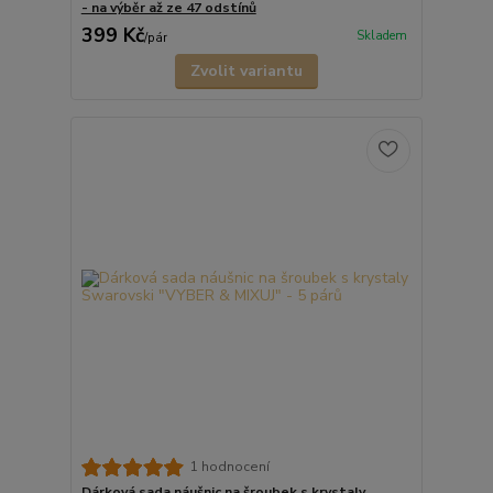
- na výběr až ze 47 odstínů
399 Kč
Skladem
/
pár
Zvolit variantu
1 hodnocení
Dárková sada náušnic na šroubek s krystaly