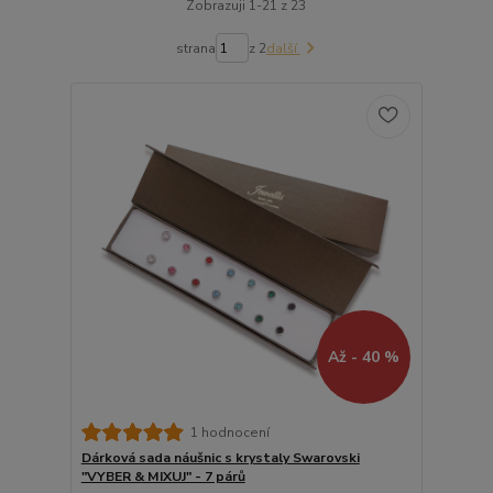
Zobrazuji 1-21 z 23
strana
z 2
další
Až - 40 %
1 hodnocení
Dárková sada náušnic s krystaly Swarovski
"VYBER & MIXUJ" - 7 párů