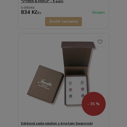
"VYBER & MIXUJ" - 5 párů
1 390 Kč
834 Kč
Skladem
/
ks
Zvolit variantu
- 35 %
Dárková sada náušnic s krystaly Swarovski