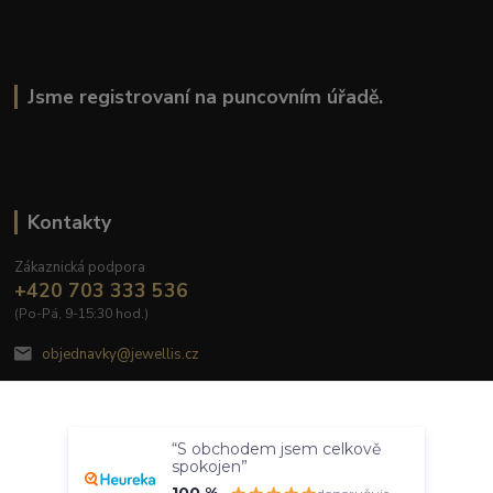
Jsme registrovaní na puncovním úřadě.
Kontakty
Zákaznická podpora
+420 703 333 536
(Po-Pá, 9-15:30 hod.)
objednavky@jewellis.cz
Souhlasím
Nastavení
“S obchodem jsem celkově