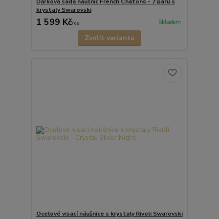
Dárková sada náušnic French Chatons - 7 párů s
krystaly Swarovski
1 599 Kč
Skladem
/
ks
Zvolit variantu
Ocelové visací náušnice s krystaly Rivoli Swarovski