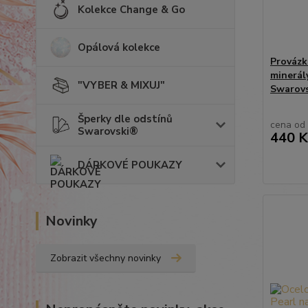
Kolekce Change & Go
Opálová kolekce
Provázk
minerál
"VYBER & MIXUJ"
Swarovs
Šperky dle odstínů
cena od
Swarovski®
440 K
DÁRKOVÉ POUKAZY
Novinky
Zobrazit všechny novinky