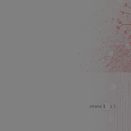
strana
z 1