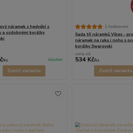
ový náramek z hedvábí s
1 hodnocení
y a ozdobnými korálky
Sada tří náramků Vibes - pr
ki
náramek na ruku i nohu s oc
korálky Swarovski
cena od
č
534 Kč
skladem
/
ks
/
ks
Zvolit variantu
Zvolit variantu