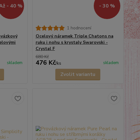
Až - 40 %
- 30 %
1 hodnocení
ovázkový
Ocelový náramek Triple Chatons na
elovými
ruku i nohu s krystaly Swarovski -
Crystal F
680 Kč
476 Kč
skladem
skladem
/
ks
Zvolit variantu