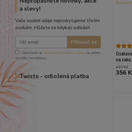
Nepropásněte novinky, akce
a slevy!
Vaše osobní údaje neposkytujeme třetím
osobám. Můžete se kdykoli odhlásit.
Přihlásit se
Souhlasím se
zpracováním osobních údajů
za účelem
Ocelový
rozesílky newsletteru.
na ruku
419 Kč
356 K
Twisto - odložená platba