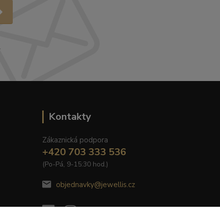
.
Kontakty
Zákaznická podpora
+420 703 333 536
(Po-Pá, 9-15:30 hod.)
objednavky@jewellis.cz