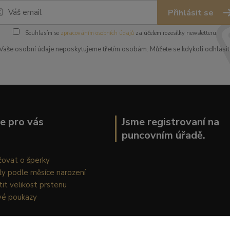
Přihlásit se
Souhlasím se
zpracováním osobních údajů
za účelem rozesílky newsletteru.
Vaše osobní údaje neposkytujeme třetím osobám. Můžete se kdykoli odhlásit
ce pro vás
Jsme registrovaní na
puncovním úřadě.
čovat o šperky
ly podle měsíce narození
stit velikost prstenu
vé poukazy