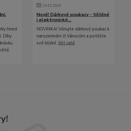
14
.
12
.
2020
ní.
Nově! Dárkové poukazy - tištěné
i elektronické...
erky hned
NOVINKA! Věnujte dárkový poukaz k
i. Díky
narozeninám či Vánocům a potěšte
dnávku
své blízké.
číst celé
mžité
y!