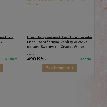
mplicity
Provázkový náramek Pure Pearl na ruku
ki -
i nohu se stříbrnými korálky AG925 a
perlami Swarovski - Crystal White
cena od
490 Kč
skladem
Skladem
/
ks
Zvolit variantu