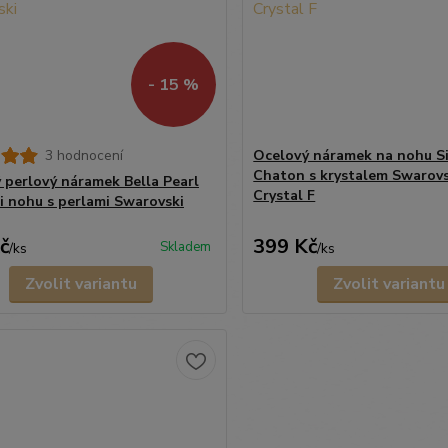
- 15 %
3 hodnocení
Ocelový náramek na nohu Si
Chaton s krystalem Swarovs
 perlový náramek Bella Pearl
Crystal F
 i nohu s perlami Swarovski
č
399 Kč
Skladem
/
ks
/
ks
Zvolit variantu
Zvolit variantu