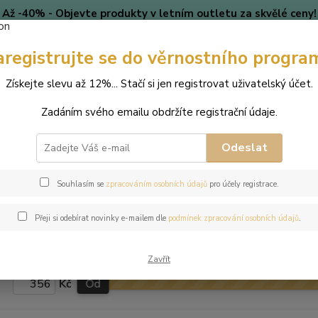
Až -40% - Objevte produkty v letním outletu za skvělé ceny!
Platí do vyprodání zásob.
aregistrujte se do věrnostního progra
🎄 VÁNOCE
Blog
Získejte slevu až 12%... Stačí si jen registrovat uživatelský účet.
Nevíte
Hledat
Zadáním svého emailu obdržíte registrační údaje.
+420
(Po-Pá
Odeslat
perky
Náramky na nohu
Souhlasím se
zpracováním osobních údajů
pro účely registrace.
ové a stříbrné náramky na nohu 
Přeji si odebírat novinky e-mailem dle
podmínek zpracování osobních údajů
.
ovski zn. Jewellis
Zavřít
Kč
Od