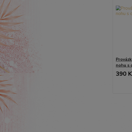
Provázk
nohu s 
390 K