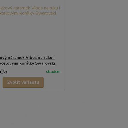
ový náramek Vibes na ruku i
ocelovými korálky Swarovski
č
skladem
/
ks
Zvolit variantu