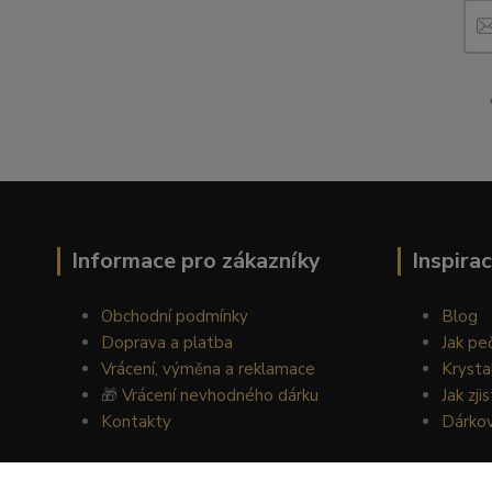
Informace pro zákazníky
Inspira
Obchodní podmínky
Blog
Doprava a platba
Jak pe
Vrácení, výměna a reklamace
Krysta
🎁
Vrácení nevhodného dárku
Jak zji
Kontakty
Dárko