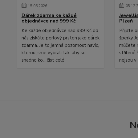
15
.
06
.
2026
05
.
12
.
Dárek zdarma ke každé
Jewelli
objednávce nad 999 Kč
Plzeň - 
Ke každé objednávce nad 999 Kč od
Přijďte 
nás získáte perlový prsten jako dárek
šperky Je
zdarma. Je to jemná pozornost navíc,
můžete n
kterou jsme vybrali tak, aby se
stříbrné 
snadno ko...
číst celé
nejsou v 
N