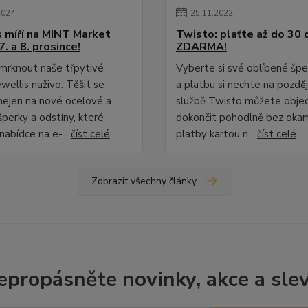
2024
25
.
11
.
2022
s míří na MINT Market
Twisto: plaťte až do 30 d
7. a 8. prosince!
ZDARMA!
omrknout naše třpytivé
Vyberte si své oblíbené šp
wellis naživo. Těšit se
a platbu si nechte na pozděj
ejen na nové ocelové a
službě Twisto můžete obje
šperky a odstíny, které
dokončit pohodlně bez oka
nabídce na e-...
číst celé
platby kartou n...
číst celé
Zobrazit všechny články
epropásněte novinky, akce a slev