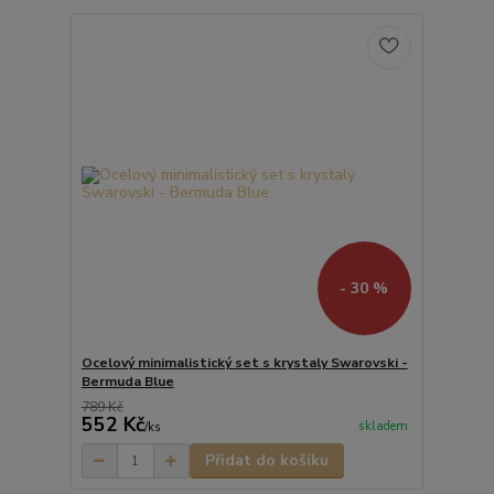
- 30 %
Ocelový minimalistický set s krystaly Swarovski -
Bermuda Blue
789 Kč
552 Kč
skladem
/
ks
Přidat do košíku