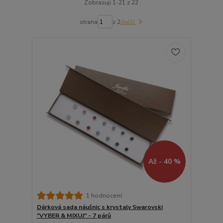
Zobrazuji 1-21 z 22
strana
z 2
další
Až - 40 %
1 hodnocení
Dárková sada náušnic s krystaly Swarovski
"VYBER & MIXUJ" - 7 párů