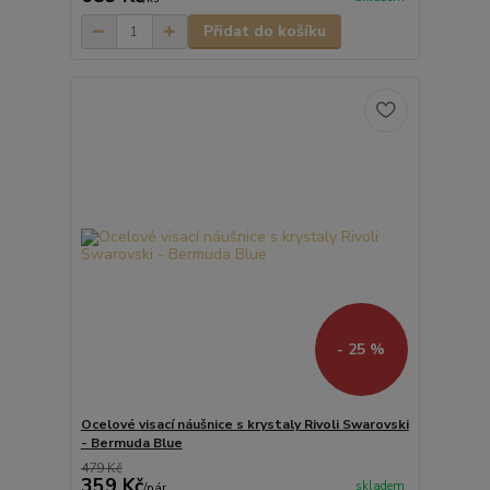
Přidat do košíku
- 25 %
Ocelové visací náušnice s krystaly Rivoli Swarovski
- Bermuda Blue
479 Kč
359 Kč
skladem
/
pár