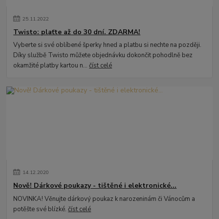
25
.
11
.
2022
Twisto: plaťte až do 30 dní. ZDARMA!
Vyberte si své oblíbené šperky hned a platbu si nechte na později.
Díky službě Twisto můžete objednávku dokončit pohodlně bez
okamžité platby kartou n...
číst celé
14
.
12
.
2020
Nově! Dárkové poukazy - tištěné i elektronické...
NOVINKA! Věnujte dárkový poukaz k narozeninám či Vánocům a
potěšte své blízké.
číst celé