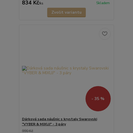
834 Kč
Skladem
/
ks
Zvolit variantu
- 35 %
Dárková sada náušnic s krystaly Swarovski
"VYBER & MIXUJ" - 3 páry
990 Kč