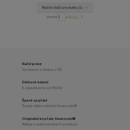
Načíst další produkty (1)
strana
z 2
další
Ruční práce
Vyrobeno s láskou v ČR
Dárkové balení
K objednávce od 350 Kč
Šperk na přání
Široký výběr odstínů Swarovski®
Originální krystaly Swarovski®
Nákup u autorizovaných prodejců