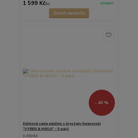
1 599 Kč
skladem
/
ks
Zvolit variantu
- 40 %
Dárková sada náušnic s krystaly Swarovski
"VYBER & MIXUJ" - 5 párů
1 390 Kč