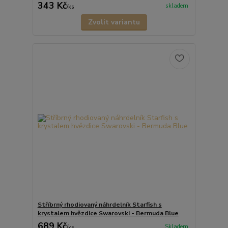
343 Kč
skladem
/
ks
Zvolit variantu
Stříbrný rhodiovaný náhrdelník Starfish s
krystalem hvězdice Swarovski - Bermuda Blue
689 Kč
Skladem
/
ks