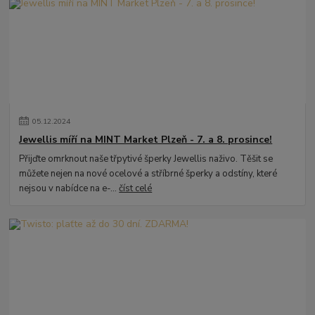
05
.
12
.
2024
Jewellis míří na MINT Market Plzeň - 7. a 8. prosince!
Přijďte omrknout naše třpytivé šperky Jewellis naživo. Těšit se
můžete nejen na nové ocelové a stříbrné šperky a odstíny, které
nejsou v nabídce na e-...
číst celé