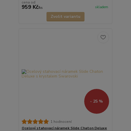
cena od
959 Kč
skladem
/
ks
Zvolit variantu
- 25 %
1 hodnocení
Ocelový stahovací náramek Slide Chaton Deluxe