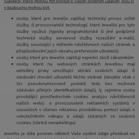
Subjekty, které mohou mít přístup k Vašim osobním údajům, jsou či
v budoucnu mohou být:
osoby, které pro Jewellis zajišťují technický provoz určité
služby, či provozovatelé technologií, které Jewellis pro tyto
služby využívá (typicky programátorské či jiné podpůrné
technické služby, serverové služby, rozesílání e-mailů,
služby související s měřením návštěvnosti našich stránek a
přizpůsobování jejich obsahu preferencím uživatelů);
osoby, které pro Jewellis zajišťují expedici zboží zákazníkům;
osoby, které na webových stránkách Jewellisu mají
umístěny prvky umožňující sbírání osobních údajů či
sledování chování uživatelů těchto stránek (obvykle však v
tzv. pseudonymizované podobě, tedy bez možnosti
získávání přímých identifikačních údajů), tj. zejména osoby
provádějící prostřednictvím cookies analýzu návštěvnosti
našich webů, a provozovatelé reklamních systémů v
souvislosti s cílenou reklamou prováděnou pomocí údajů o
uskutečněném nákupu a údajů získaných ze souborů
cookies (včetně remarketingu).
Jewellis je dále povinen některé Vaše osobní údaje předávat na