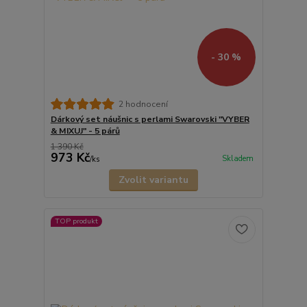
- 30 %
2 hodnocení
Dárkový set náušnic s perlami Swarovski "VYBER
& MIXUJ" - 5 párů
1 390 Kč
973 Kč
Skladem
/
ks
Zvolit variantu
TOP produkt