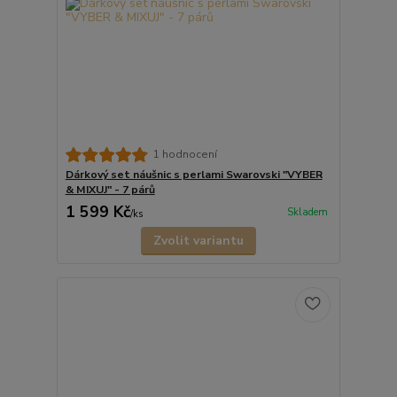
1 hodnocení
Dárkový set náušnic s perlami Swarovski "VYBER
& MIXUJ" - 7 párů
1 599 Kč
Skladem
/
ks
Zvolit variantu