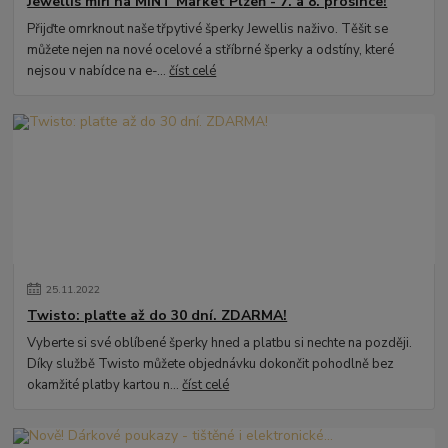
Jewellis míří na MINT Market Plzeň - 7. a 8. prosince!
Přijďte omrknout naše třpytivé šperky Jewellis naživo. Těšit se
můžete nejen na nové ocelové a stříbrné šperky a odstíny, které
nejsou v nabídce na e-...
číst celé
25
.
11
.
2022
Twisto: plaťte až do 30 dní. ZDARMA!
Vyberte si své oblíbené šperky hned a platbu si nechte na později.
Díky službě Twisto můžete objednávku dokončit pohodlně bez
okamžité platby kartou n...
číst celé