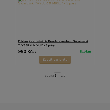
Dárkový set náušnic Pearls s perlami Swarovski
"VYBER & MIXUJ" - 3 páry
990 Kč
Skladem
/
ks
Zvolit variantu
strana
z 1