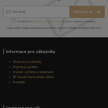
Přihlásit se
Souhlasím se
zpracováním osobních údajů
za účelem rozesílky newsletteru.
Vaše osobní údaje neposkytujeme třetím osobám. Můžete se kdykoli odhlásit.
Informace pro zákazníky
Obchodní podmínky
Doprava a platba
Vrácení, výměna a reklamace
🎁
Vrácení nevhodného dárku
Kontakty
Inspirace pro vás