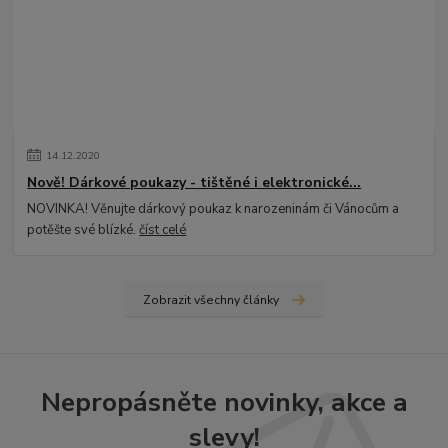
14
.
12
.
2020
Nově! Dárkové poukazy - tištěné i elektronické...
NOVINKA! Věnujte dárkový poukaz k narozeninám či Vánocům a
potěšte své blízké.
číst celé
Zobrazit všechny články
Nepropásněte novinky, akce a
slevy!