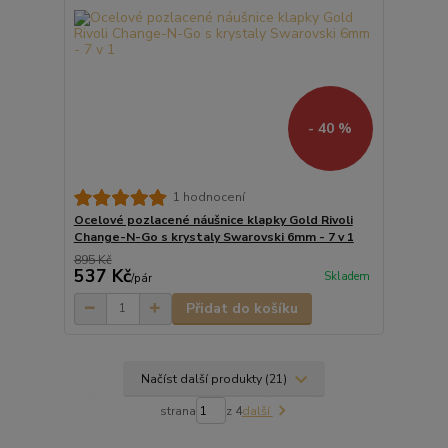
- 40 %
1 hodnocení
Ocelové pozlacené náušnice klapky Gold Rivoli
Change-N-Go s krystaly Swarovski 6mm - 7 v 1
895 Kč
537 Kč
Skladem
/
pár
Přidat do košíku
Načíst další produkty (21)
strana
z 4
další