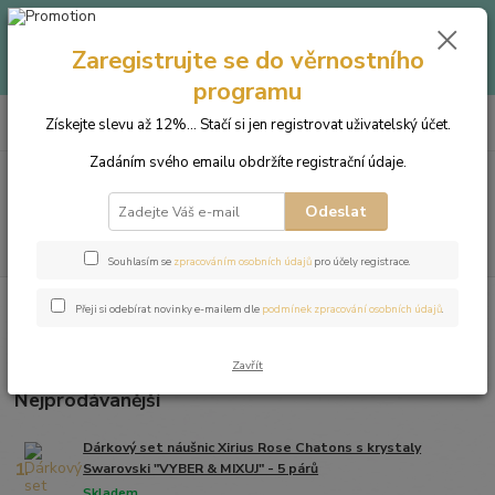
Až -40% - Objevte produkty v letním outletu za skvělé ceny!
Platí do vyprodání zásob.
Zaregistrujte se do věrnostního
Doprava od 39 Kč k nákupu nad
399 Kč
.
programu
0
ks
+420 703 333 536
CZK
Získejte slevu až 12%... Stačí si jen registrovat uživatelský účet.
za
0 Kč
(Po-Pá, 9-15:30 hod.)
Zadáním svého emailu obdržíte registrační údaje.
Menu
Odeslat
Hledat
Souhlasím se
zpracováním osobních údajů
pro účely registrace.
Úvod
Šperky dle odstínů Swarovski®
Rose
Přeji si odebírat novinky e-mailem dle
podmínek zpracování osobních údajů
.
Rose
Zavřít
Nejprodávanější
Dárkový set náušnic Xirius Rose Chatons s krystaly
1.
Swarovski "VYBER & MIXUJ" - 5 párů
Skladem