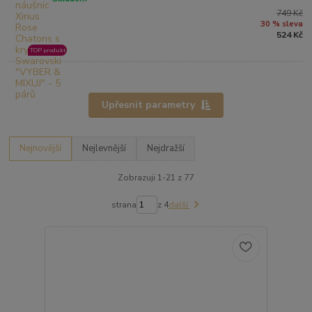
749 Kč
30 % sleva
524 Kč
TOP produkt
Upřesnit parametry
Nejnovější
Nejlevnější
Nejdražší
Zobrazuji 1-21 z 77
strana
z 4
další