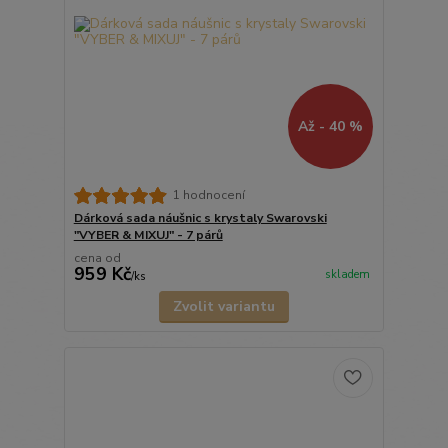
Až - 40 %
1 hodnocení
Dárková sada náušnic s krystaly Swarovski
"VYBER & MIXUJ" - 7 párů
cena od
959 Kč
skladem
/
ks
Zvolit variantu