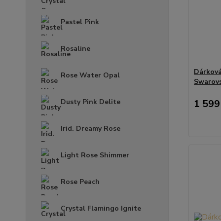
Pastel Pink
Rosaline
Dárková
Rose Water Opal
Swarovs
Dusty Pink Delite
1 599
Irid. Dreamy Rose
Light Rose Shimmer
Rose Peach
Crystal Flamingo Ignite