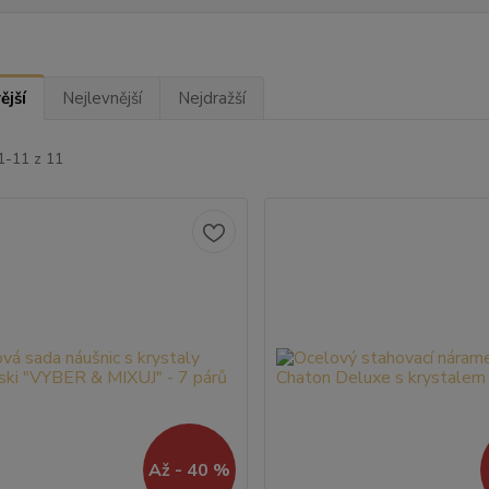
ější
Nejlevnější
Nejdražší
1-11 z 11
Až - 40 %