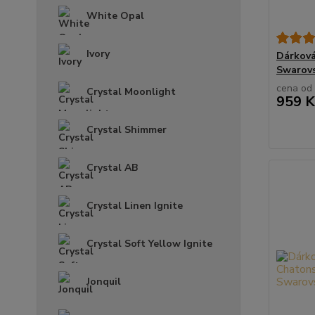
White Opal
Ivory
Dárková
Swarovs
cena od
Crystal Moonlight
959 K
Crystal Shimmer
Crystal AB
Crystal Linen Ignite
Crystal Soft Yellow Ignite
Jonquil