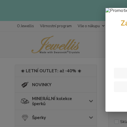
Z
O Jewellis
Věrnostní program
Vše o nákupu
Kontakty
Úvod
Š
☀️ LETNÍ OUTLET: až -40% ☀️
Crys
NOVINKY
MINERÁLNÍ kolekce
Cena:
šperků
Šperky
Skl