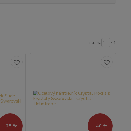
strana
z 1
- 25 %
- 40 %