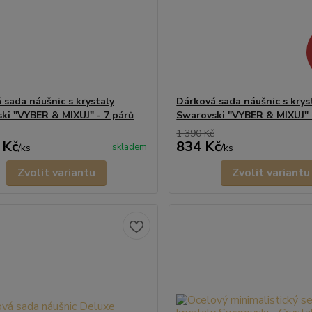
 sada náušnic s krystaly
Dárková sada náušnic s krys
ki "VYBER & MIXUJ" - 7 párů
Swarovski "VYBER & MIXUJ" 
1 390 Kč
 Kč
834 Kč
skladem
/
ks
/
ks
Zvolit variantu
Zvolit variantu