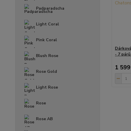
Padparadscha
Light Coral
Pink Coral
Dárková
- 7 párů
Blush Rose
1 599
Rose Gold
Light Rose
Rose
Rose AB