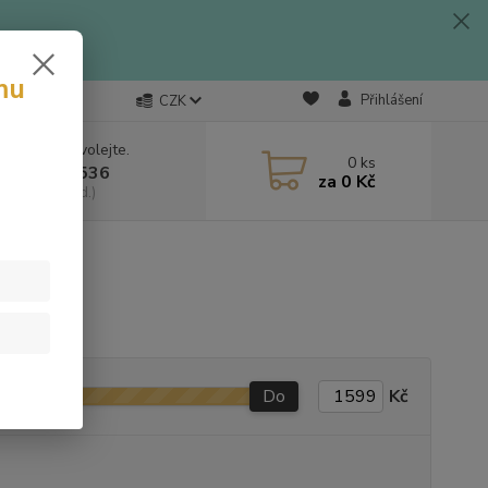
mu
Přihlášení
CZK
 si rady? Zavolejte.
0
ks
 703 333 536
za
0 Kč
, 9-15:30 hod.)
Do
Kč