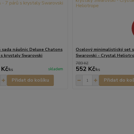
 sada náušnic Deluxe Chatons
Ocelový minimalistický set s
 s krystaly Swarovski
Swarovski - Crystal Heliotr
789 Kč
 Kč
552 Kč
skladem
/
ks
/
ks
Přidat do košíku
Přidat do ko