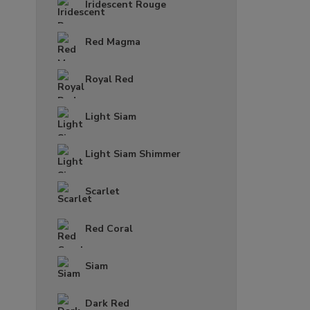
Iridescent Rouge
Red Magma
Royal Red
Light Siam
Light Siam Shimmer
Scarlet
Red Coral
Siam
Dark Red