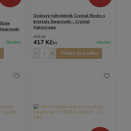
Ocelový náhrdelník Crystal Rocks s
krystaly Swarovski - Crystal
Slide
Heliotrope
Swarovski
695 Kč
417 Kč
Skladem
skladem
/
ks
Přidat do košíku