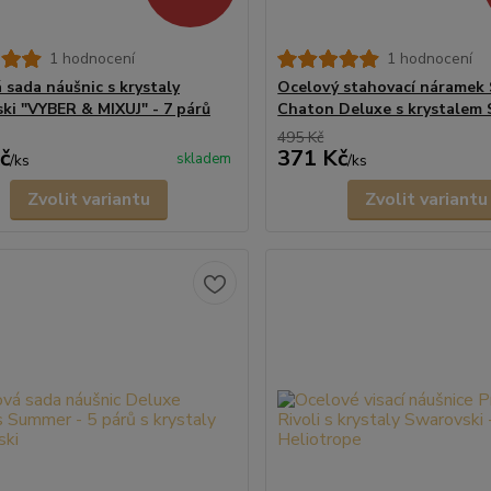
1 hodnocení
1 hodnocení
 sada náušnic s krystaly
Ocelový stahovací náramek 
ki "VYBER & MIXUJ" - 7 párů
Chaton Deluxe s krystalem 
495 Kč
č
371 Kč
skladem
/
ks
/
ks
Zvolit variantu
Zvolit variantu