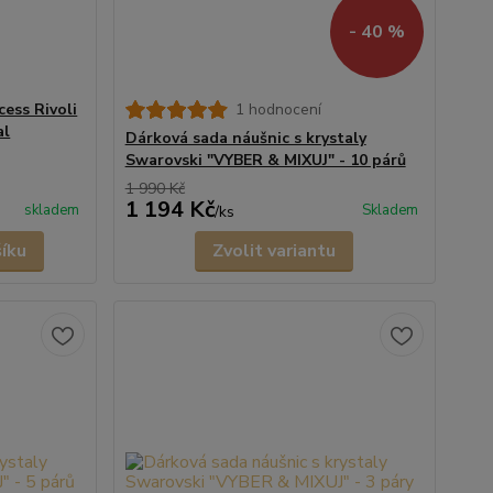
- 40 %
cess Rivoli
1 hodnocení
al
Dárková sada náušnic s krystaly
Swarovski "VYBER & MIXUJ" - 10 párů
1 990 Kč
1 194 Kč
skladem
Skladem
/
ks
šíku
Zvolit variantu