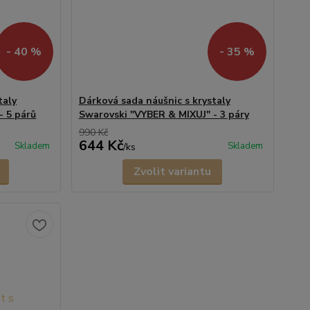
- 40 %
- 35 %
taly
Dárková sada náušnic s krystaly
- 5 párů
Swarovski "VYBER & MIXUJ" - 3 páry
990 Kč
644 Kč
Skladem
Skladem
/
ks
Zvolit variantu