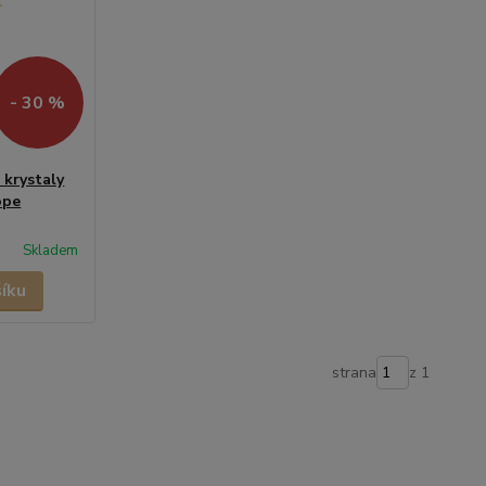
- 30 %
 krystaly
ope
Skladem
šíku
strana
z 1