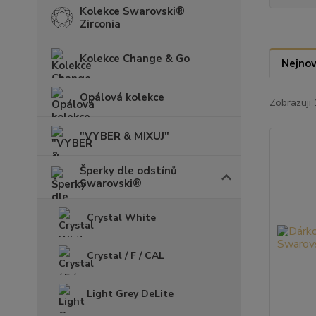
Kolekce Swarovski®
Zirconia
Kolekce Change & Go
Nejnov
Opálová kolekce
Zobrazuji 
"VYBER & MIXUJ"
Šperky dle odstínů
Swarovski®
Crystal White
Crystal / F / CAL
Light Grey DeLite