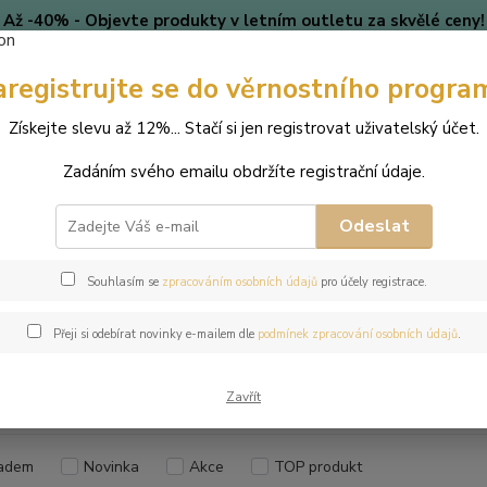
Až -40% - Objevte produkty v letním outletu za skvělé ceny!
Platí do vyprodání zásob.
aregistrujte se do věrnostního progra
🎄 VÁNOCE
Blog
Získejte slevu až 12%... Stačí si jen registrovat uživatelský účet.
Nevíte
Hledat
Zadáním svého emailu obdržíte registrační údaje.
+420
(Po-Pá
Odeslat
perky dle odstínů Swarovski®
Crystal Heliotrope
Souhlasím se
zpracováním osobních údajů
pro účely registrace.
tal Heliotrope
Přeji si odebírat novinky e-mailem dle
podmínek zpracování osobních údajů
.
Kč
Od
Zavřít
adem
Novinka
Akce
TOP produkt