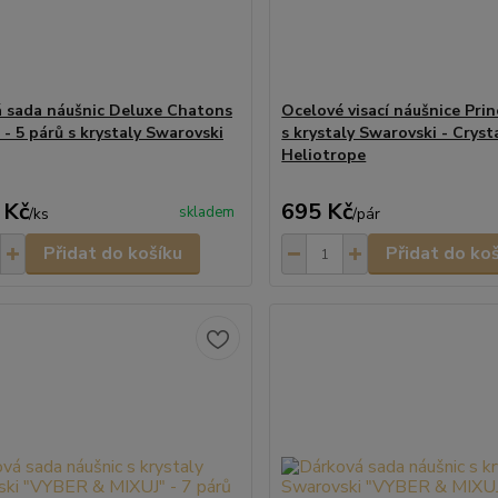
 sada náušnic Deluxe Chatons
Ocelové visací náušnice Prin
- 5 párů s krystaly Swarovski
s krystaly Swarovski - Cryst
Heliotrope
 Kč
695 Kč
skladem
/
ks
/
pár
Přidat do košíku
Přidat do ko