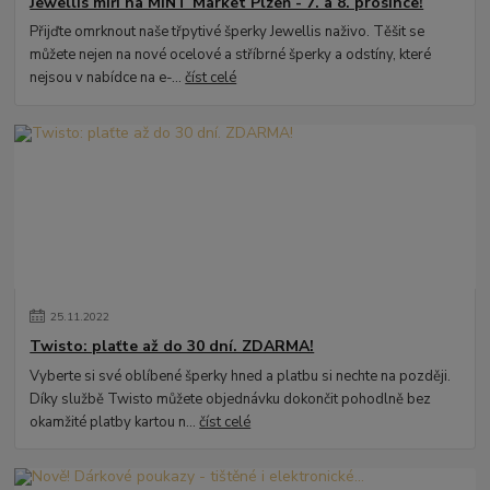
Jewellis míří na MINT Market Plzeň - 7. a 8. prosince!
Přijďte omrknout naše třpytivé šperky Jewellis naživo. Těšit se
můžete nejen na nové ocelové a stříbrné šperky a odstíny, které
nejsou v nabídce na e-...
číst celé
25
.
11
.
2022
Twisto: plaťte až do 30 dní. ZDARMA!
Vyberte si své oblíbené šperky hned a platbu si nechte na později.
Díky službě Twisto můžete objednávku dokončit pohodlně bez
okamžité platby kartou n...
číst celé