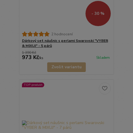
- 30 %
2 hodnocení
Dárkový set náušnic s perlami Swarovski "VYBER
& MIXUJ" - 5 párů
1 390 Kč
973 Kč
Skladem
/
ks
Zvolit variantu
TOP produkt