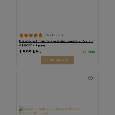
1 hodnocení
Dárkový set náušnic s perlami Swarovski "VYBER
& MIXUJ" - 7 párů
1 599 Kč
Skladem
/
ks
Zvolit variantu