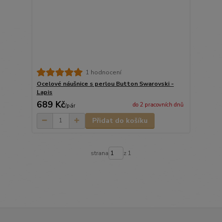
1 hodnocení
Ocelové náušnice s perlou Button Swarovski -
Lapis
689 Kč
do 2 pracovních dnů
/
pár
Přidat do košíku
strana
z 1