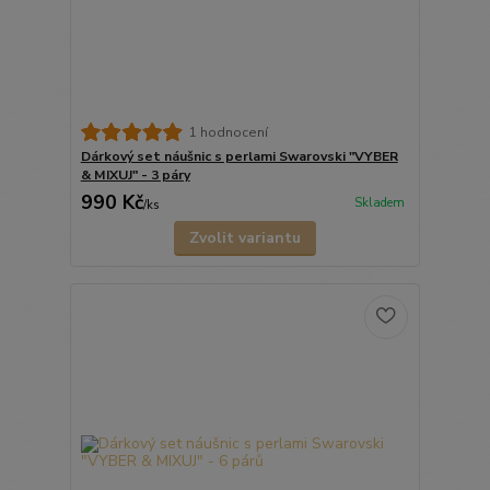
1 hodnocení
Dárkový set náušnic s perlami Swarovski "VYBER
& MIXUJ" - 3 páry
990 Kč
Skladem
/
ks
Zvolit variantu