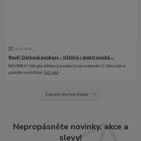
14
.
12
.
2020
Nově! Dárkové poukazy - tištěné i elektronické...
NOVINKA! Věnujte dárkový poukaz k narozeninám či Vánocům a
potěšte své blízké.
číst celé
Zobrazit všechny články
Nepropásněte novinky, akce a
slevy!