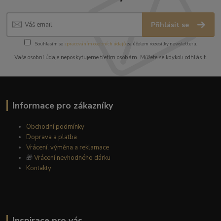
Přihlásit se
Souhlasím se
zpracováním osobních údajů
za účelem rozesílky newsletteru.
Vaše osobní údaje neposkytujeme třetím osobám. Můžete se kdykoli odhlásit.
Informace pro zákazníky
Obchodní podmínky
Doprava a platba
Vrácení, výměna a reklamace
🎁
Vrácení nevhodného dárku
Kontakty
Inspirace pro vás