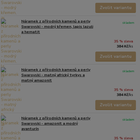
Zvolit variantu
Náramek z přírodních kamenů a perly
skladem
Swarovski - modrý křemen, lapis lazuli
a hematit
35 % sleva
384 Kč
/
ks
Zvolit variantu
Náramek z přírodních kamenů a perly
skladem
Swarovski - matný africký tyrkys a
matný amazonit
35 % sleva
384 Kč
/
ks
Zvolit variantu
Náramek z přírodních kamenů a perly
skladem
Swarovski - amazonit a modrý
avanturín
35 % sleva