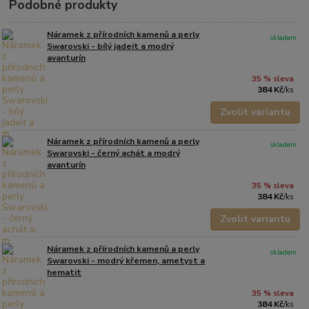
Podobné produkty
Náramek z přírodních kamenů a perly
skladem
Swarovski - bílý jadeit a modrý
avanturín
35 % sleva
384 Kč
/
ks
Zvolit variantu
Náramek z přírodních kamenů a perly
skladem
Swarovski - černý achát a modrý
avanturín
35 % sleva
384 Kč
/
ks
Zvolit variantu
Náramek z přírodních kamenů a perly
skladem
Swarovski - modrý křemen, ametyst a
hematit
35 % sleva
384 Kč
/
ks