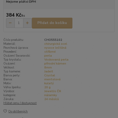
Nejsme plátci DPH
384 Kč
/
ks
Přidat do košíku
Číslo produktu:
CHO555102
Materiál:
chirurgická ocel
Povrchová úprava:
vysoce leštěná
Provedení:
stříbrné
Osázení Swarovski:
perla
Typ krystalu:
Voskovaná perla
Osázení:
přírodní kámen
Velikost:
8mm
Typ kamene:
Jadeit
Barva perly:
Crystal
Barva:
mentolová
Motiv:
kulatý
Váha šperku:
20 g
Výrobce:
Jewellis ČR
kategorie:
náramky
Záruka:
24 měsíců
Hlídat cenu / dostupnost
Do oblíbených