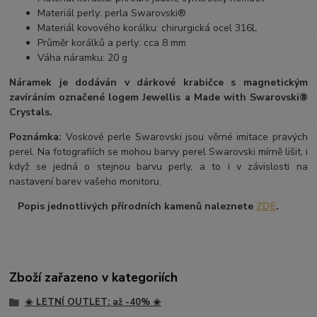
Materiál perly: perla Swarovski®
Materiál kovového korálku: chirurgická ocel 316L
Průměr korálků a perly: cca 8 mm
Váha náramku: 20 g
Náramek je dodáván v dárkové krabičce s magnetickým
zavíráním označené logem Jewellis a Made with Swarovski®
Crystals.
Poznámka:
Voskové perle Swarovski jsou věrné imitace pravých
perel. Na fotografiích se mohou barvy perel Swarovski mírně lišit, i
když se jedná o stejnou barvu perly, a to i v závislosti na
nastavení barev vašeho monitoru.
Popis jednotlivých přírodních kamenů naleznete
ZDE
.
Zboží zařazeno v kategoriích
☀️ LETNÍ OUTLET: až -40% ☀️