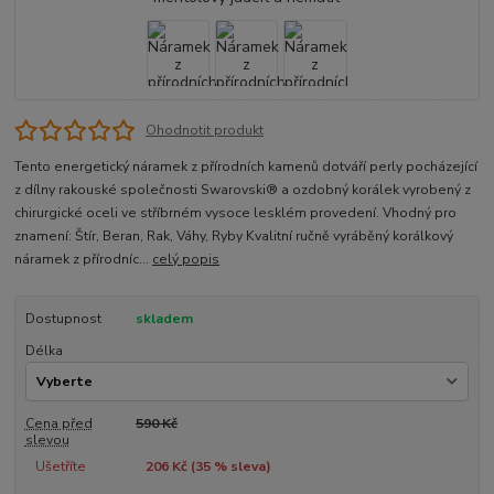
Ohodnotit produkt
Tento energetický náramek z přírodních kamenů dotváří perly pocházející
z dílny rakouské společnosti Swarovski® a ozdobný korálek vyrobený z
chirurgické oceli ve stříbrném vysoce lesklém provedení. Vhodný pro
znamení: Štír, Beran, Rak, Váhy, Ryby Kvalitní ručně vyráběný korálkový
náramek z přírodníc...
celý popis
Dostupnost
skladem
Délka
Cena před
590 Kč
slevou
Ušetříte
206 Kč (
35
% sleva)