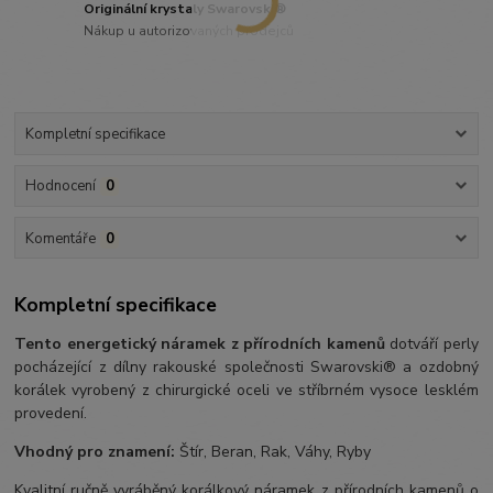
Originální krystaly Swarovski®
Nákup u autorizovaných prodejců
Kompletní specifikace
Hodnocení
0
Komentáře
0
Kompletní specifikace
Tento energetický náramek z přírodních kamenů
dotváří perly
pocházející z dílny rakouské společnosti Swarovski® a ozdobný
korálek vyrobený z chirurgické oceli ve stříbrném vysoce lesklém
provedení.
Vhodný pro znamení:
Štír, Beran, Rak, Váhy, Ryby
Kvalitní ručně vyráběný korálkový náramek z přírodních kamenů o