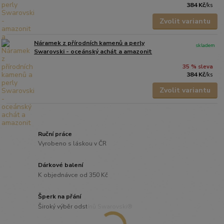
384 Kč
/
ks
Zvolit variantu
Náramek z přírodních kamenů a perly
skladem
Swarovski - oceánský achát a amazonit
35 % sleva
384 Kč
/
ks
Zvolit variantu
Ruční práce
Vyrobeno s láskou v ČR
Dárkové balení
K objednávce od 350 Kč
Šperk na přání
Široký výběr odstínů Swarovski®