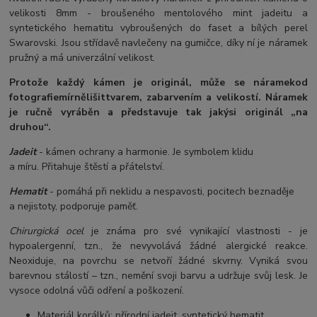
velikosti 8mm - broušeného mentolového mint jadeitu a
syntetického hematitu vybroušených do faset a bílých perel
Swarovski. Jsou střídavě navlečeny na gumičce, díky ní je náramek
pružný a má univerzální velikost.
Protože každý kámen je originál, může se náramek
od
fotografie
mírně
lišit
tvarem, zabarvením a velikostí
. Náramek
je ručně vyráběn a představuje tak jakýsi originál „na
druhou“.
Jadeit
- kámen ochrany a harmonie. Je symbolem klidu
a míru. Přitahuje štěstí a přátelství.
Hematit
- pomáhá při neklidu a nespavosti, pocitech beznaděje
a nejistoty, podporuje paměť.
Chirurgická ocel
je známa pro své vynikající vlastnosti - je
hypoalergenní, tzn., že nevyvolává žádné alergické reakce.
Neoxiduje, na povrchu se netvoří žádné skvrny. Vyniká svou
barevnou stálostí – tzn., nemění svoji barvu a udržuje svůj lesk. Je
vysoce odolná vůči odření a poškození.
Materiál korálků: přírodní jadeit, syntetický hematit