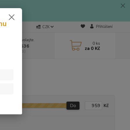
mu
Přihlášení
CZK
 si rady? Zavolejte.
0
ks
 703 333 536
za
0 Kč
, 9-15:30 hod.)
Do
Kč