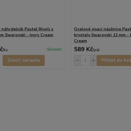
 náhrdelník Pastel Rivoli s
Ocelové visací náušnice Past
em Swarovski - Ivory Cream
krystaly Swarovski 12 mm - 
Cream
č
589 Kč
Skladem
/
ks
/
pár
Zvolit variantu
Přidat do ko