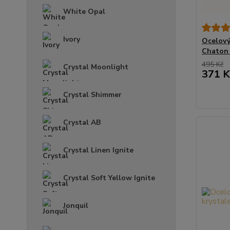
White Opal
Ivory
Ocelový
Chaton 
495 Kč
Crystal Moonlight
371 K
Crystal Shimmer
Crystal AB
Crystal Linen Ignite
Crystal Soft Yellow Ignite
Jonquil