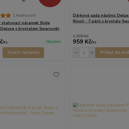
1 hodnocení
Dárková sada náušnic Delux
Rivoli - 7 párů s krystaly Sw
 stahovací náramek Slide
Deluxe s krystalem Swarovski
1 599 Kč
č
959 Kč
Skladem
/
ks
/
ks
Zvolit variantu
Přidat do ko