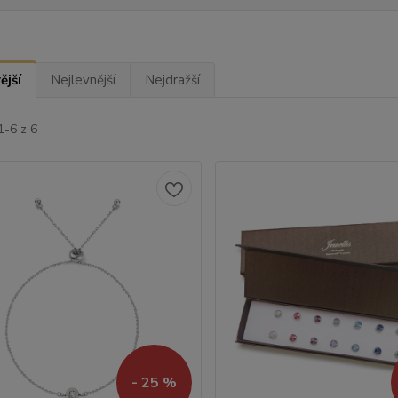
ější
Nejlevnější
Nejdražší
1-6 z 6
- 25 %