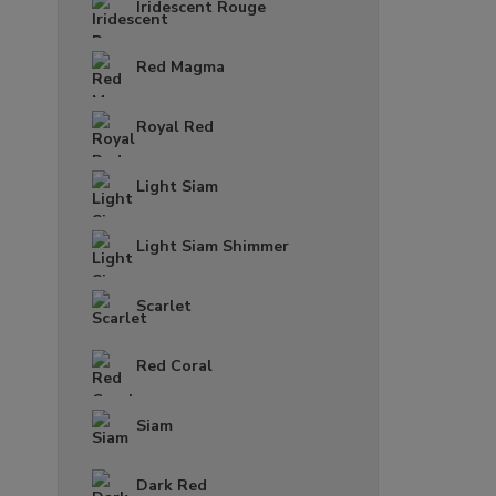
Iridescent Rouge
Red Magma
Royal Red
Light Siam
Light Siam Shimmer
Scarlet
Red Coral
Siam
Dark Red