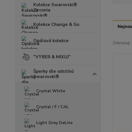
Kolekce Swarovski®
Zirconia
Kolekce Change & Go
Nejnov
Opálová kolekce
Zobrazuji 
"VYBER & MIXUJ"
Šperky dle odstínů
Swarovski®
Crystal White
Crystal / F / CAL
Light Grey DeLite