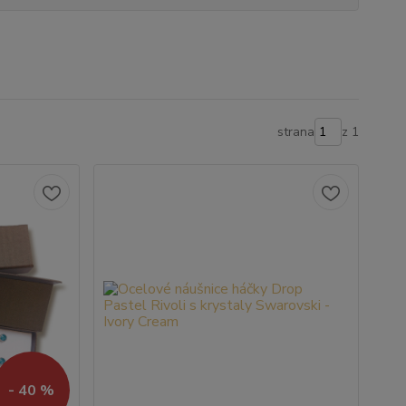
strana
z 1
- 40 %