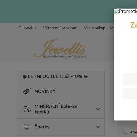
Z
O Jewellis
Věrnostní program
Vše o nákupu
Kontakty
Úvod
Š
☀️ LETNÍ OUTLET: až -40% ☀️
Ivor
NOVINKY
MINERÁLNÍ kolekce
Cena:
šperků
Šperky
Skl