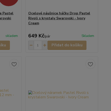
e Pastel
Ocelové náušnice háčky Drop Pastel
arovski
Rivoli s krystaly Swarovski - Ivory
Cream
649 Kč
skladem
Skladem
/
pár
šíku
Přidat do košíku