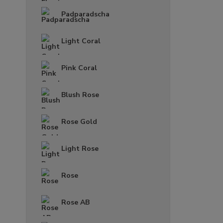
Padparadscha
Light Coral
Pink Coral
Blush Rose
Rose Gold
Light Rose
Rose
Rose AB