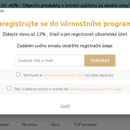
Až -40% - Objevte produkty v letním outletu za skvělé ceny!
Platí do vyprodání zásob.
aregistrujte se do věrnostního progra
🎄 VÁNOCE
Blog
Získejte slevu až 12%... Stačí si jen registrovat uživatelský účet.
Nevíte
Hledat
Zadáním svého emailu obdržíte registrační údaje.
+420
(Po-Pá
Odeslat
perky dle odstínů Swarovski®
Ivory Cream
Souhlasím se
zpracováním osobních údajů
pro účely registrace.
y Cream
Přeji si odebírat novinky e-mailem dle
podmínek zpracování osobních údajů
.
Kč
Od
Zavřít
adem
Novinka
Akce
TOP produkt