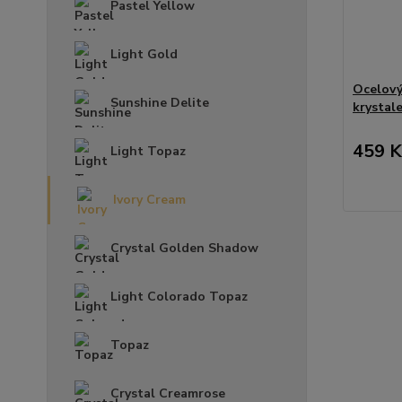
Pastel Yellow
Light Gold
Ocelový
Sunshine Delite
krystal
459 K
Light Topaz
Ivory Cream
Crystal Golden Shadow
Light Colorado Topaz
Topaz
Crystal Creamrose