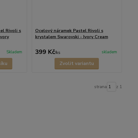
el Rivoli s
Ocelový náramek Pastel Rivoli s
Ivory
krystalem Swarovski - Ivory Cream
399 Kč
Skladem
skladem
/
ks
šíku
Zvolit variantu
strana
z 1