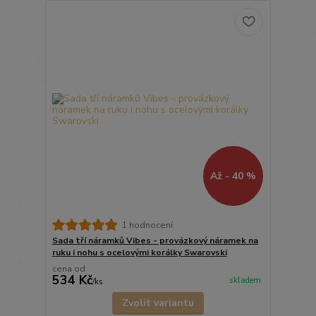
Až - 40 %
1 hodnocení
Sada tří náramků Vibes - provázkový náramek na
ruku i nohu s ocelovými korálky Swarovski
cena od
534 Kč
skladem
/
ks
Zvolit variantu