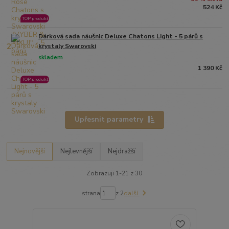
524 Kč
TOP produkt
Dárková sada náušnic Deluxe Chatons Light - 5 párů s
2.
krystaly Swarovski
skladem
1 390 Kč
TOP produkt
Upřesnit parametry
Nejnovější
Nejlevnější
Nejdražší
Zobrazuji 1-21 z 30
strana
z 2
další