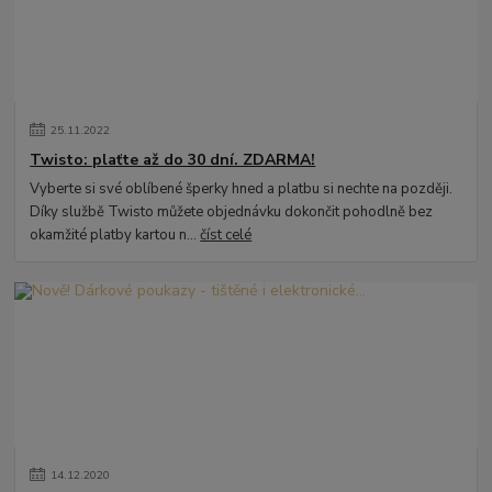
25
.
11
.
2022
Twisto: plaťte až do 30 dní. ZDARMA!
Vyberte si své oblíbené šperky hned a platbu si nechte na později.
Díky službě Twisto můžete objednávku dokončit pohodlně bez
okamžité platby kartou n...
číst celé
14
.
12
.
2020