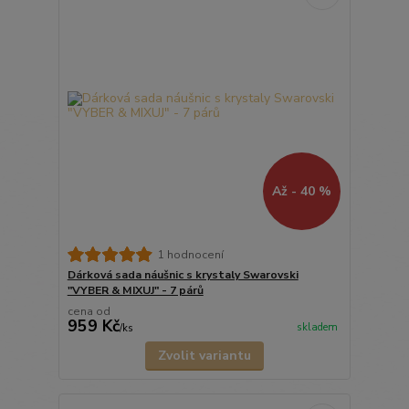
Až - 40 %
1 hodnocení
Dárková sada náušnic s krystaly Swarovski
"VYBER & MIXUJ" - 7 párů
cena od
959 Kč
skladem
/
ks
Zvolit variantu