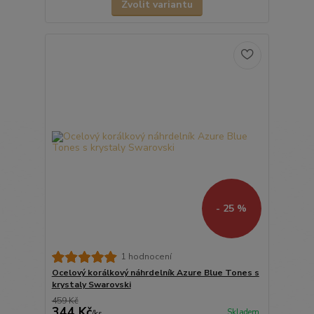
Zvolit variantu
- 25 %
1 hodnocení
Ocelový korálkový náhrdelník Azure Blue Tones s
krystaly Swarovski
459 Kč
344 Kč
Skladem
/
ks