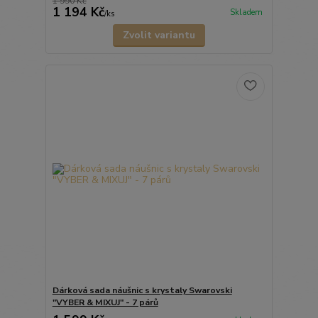
1 990 Kč
1 194 Kč
Skladem
/
ks
Zvolit variantu
Dárková sada náušnic s krystaly Swarovski
"VYBER & MIXUJ" - 7 párů