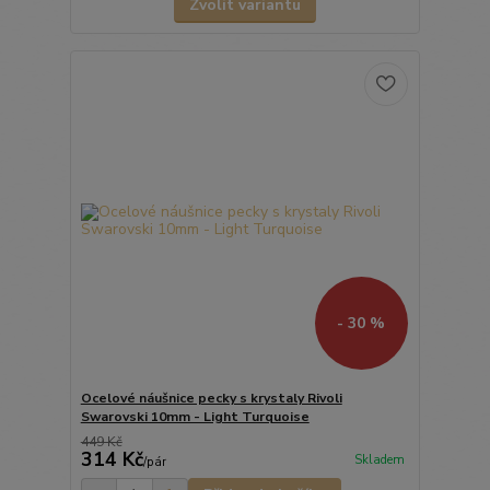
Zvolit variantu
- 30 %
Ocelové náušnice pecky s krystaly Rivoli
Swarovski 10mm - Light Turquoise
449 Kč
314 Kč
Skladem
/
pár