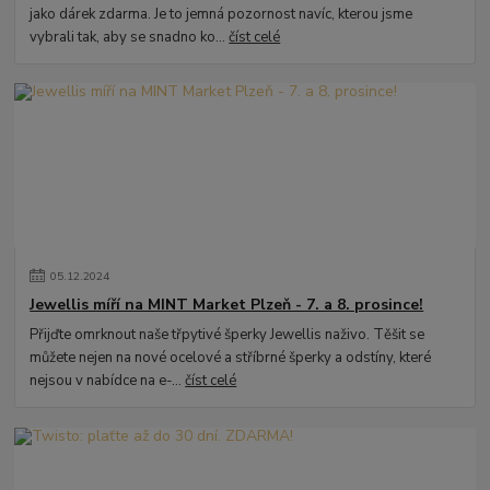
jako dárek zdarma. Je to jemná pozornost navíc, kterou jsme
vybrali tak, aby se snadno ko...
číst celé
05
.
12
.
2024
Jewellis míří na MINT Market Plzeň - 7. a 8. prosince!
Přijďte omrknout naše třpytivé šperky Jewellis naživo. Těšit se
můžete nejen na nové ocelové a stříbrné šperky a odstíny, které
nejsou v nabídce na e-...
číst celé