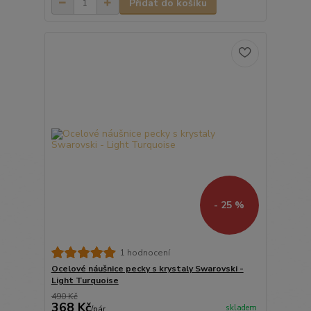
Přidat do košíku
- 25 %
1 hodnocení
Ocelové náušnice pecky s krystaly Swarovski -
Light Turquoise
490 Kč
368 Kč
skladem
/
pár