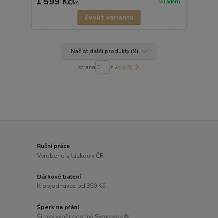
1 599 Kč
skladem
/
ks
Zvolit variantu
Načíst další produkty (9)
strana
z 2
další
Ruční práce
Vyrobeno s láskou v ČR
Dárkové balení
K objednávce od 350 Kč
Šperk na přání
Široký výběr odstínů Swarovski®