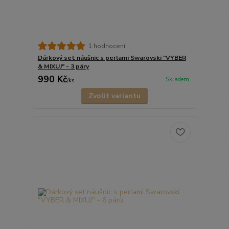
1 hodnocení
Dárkový set náušnic s perlami Swarovski "VYBER
& MIXUJ" - 3 páry
990 Kč
Skladem
/
ks
Zvolit variantu