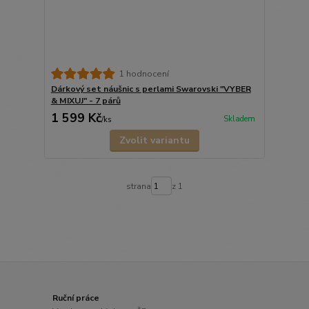
1 hodnocení
Dárkový set náušnic s perlami Swarovski "VYBER
& MIXUJ" - 7 párů
1 599 Kč
Skladem
/
ks
Zvolit variantu
strana
z 1
Ruční práce