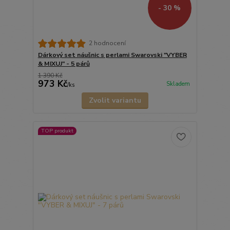
- 30 %
2 hodnocení
Dárkový set náušnic s perlami Swarovski "VYBER
& MIXUJ" - 5 párů
1 390 Kč
973 Kč
Skladem
/
ks
Zvolit variantu
TOP produkt