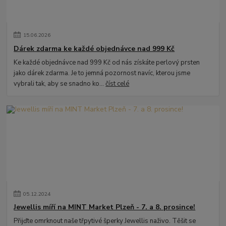
15
.
06
.
2026
Dárek zdarma ke každé objednávce nad 999 Kč
Ke každé objednávce nad 999 Kč od nás získáte perlový prsten
jako dárek zdarma. Je to jemná pozornost navíc, kterou jsme
vybrali tak, aby se snadno ko...
číst celé
05
.
12
.
2024
Jewellis míří na MINT Market Plzeň - 7. a 8. prosince!
Přijďte omrknout naše třpytivé šperky Jewellis naživo. Těšit se