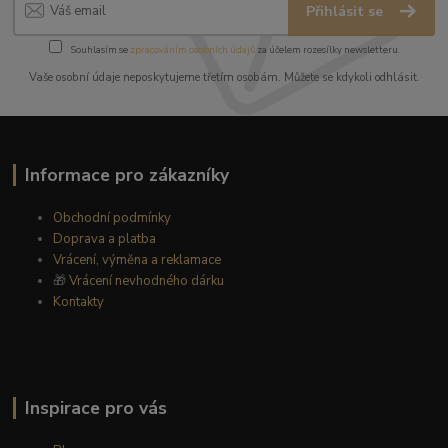
Přihlásit se
Souhlasím se
zpracováním osobních údajů
za účelem rozesílky newsletteru.
Vaše osobní údaje neposkytujeme třetím osobám. Můžete se kdykoli odhlásit.
Informace pro zákazníky
Obchodní podmínky
Doprava a platba
Vrácení, výměna a reklamace
🎁
Vrácení nevhodného dárku
Kontakty
Inspirace pro vás