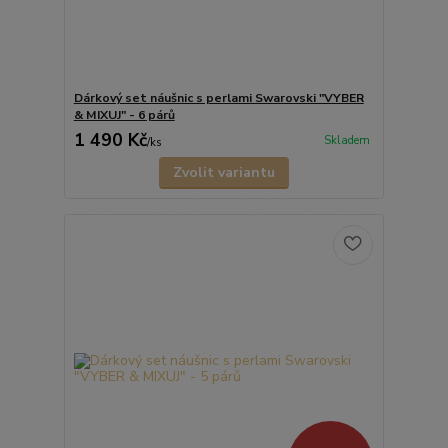
Dárkový set náušnic s perlami Swarovski "VYBER
& MIXUJ" - 6 párů
1 490 Kč
Skladem
/
ks
Zvolit variantu