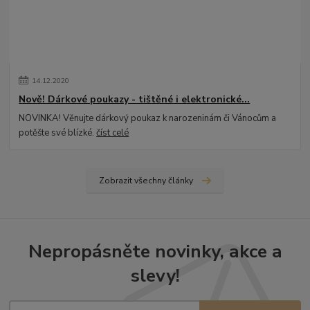
14
.
12
.
2020
Nově! Dárkové poukazy - tištěné i elektronické...
NOVINKA! Věnujte dárkový poukaz k narozeninám či Vánocům a
potěšte své blízké.
číst celé
Zobrazit všechny články
Nepropásněte novinky, akce a
slevy!