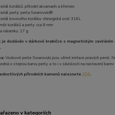
eriál korálků: přírodní akvamarín a křemen
eriál perly: perla Swarovski®
eriál kovového korálku: chirurgická ocel 316L
měr korálků a perly: cca 8 mm
a náramku: 17 g
 je dodáván v dárkové krabičce s magnetickým zavíráním
.
a:
Voskové perle Swarovski jsou věrné imitace pravých perel. Na
 jedná o stejnou barvu perly, a to i v závislosti na nastavení bare
ednotlivých přírodních kamenů naleznete
ZDE
.
zařazeno v kategoriích