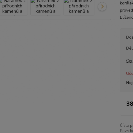
korále
proved
Blíženc
Dos
Dél
Cen
Uše
Nej
38
Číslo p
Povrch