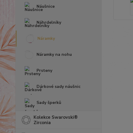
Náušnice
Náhrdelníky
Náramky
Náramky na nohu
Prsteny
Dárkové sady náušnic
Sady šperků
Kolekce Swarovski®
Zirconia