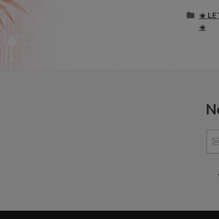
☀️ LE
☀️
N