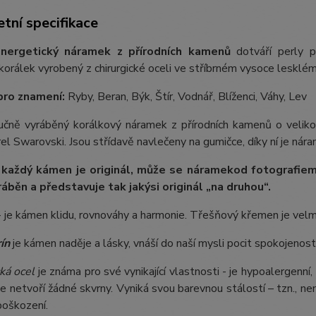
tní specifikace
nergetický náramek z přírodních kamenů
dotváří perly p
orálek vyrobený z chirurgické oceli ve stříbrném vysoce lesklém
pro znamení:
Ryby, Beran, Býk, Štír, Vodnář, Blíženci, Váhy, Lev
 ručně vyráběný korálkový náramek z přírodních kamenů o vel
rel Swarovski. Jsou střídavě navlečeny na gumičce, díky ní je nára
 každý kámen je originál, může se náramek
od fotografie
m
ráběn a představuje tak jakýsi originál „na druhou“.
 je kámen klidu, rovnováhy a harmonie. Třešňový křemen je velmi
ín
je kámen naděje a lásky, vnáší do naší mysli pocit spokojenost
ká ocel
je známa pro své vynikající vlastnosti - je hypoalergenní,
e netvoří žádné skvrny. Vyniká svou barevnou stálostí – tzn., nem
poškození.