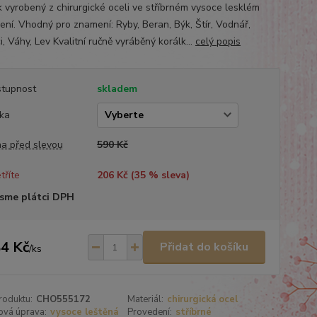
k vyrobený z chirurgické oceli ve stříbrném vysoce lesklém
ení. Vhodný pro znamení: Ryby, Beran, Býk, Štír, Vodnář,
i, Váhy, Lev Kvalitní ručně vyráběný korálk...
celý popis
tupnost
skladem
ka
a před slevou
590 Kč
tříte
206 Kč (
35
% sleva)
sme plátci DPH
4 Kč
Přidat do košíku
/
ks
roduktu:
CHO555172
Materiál:
chirurgická ocel
ová úprava:
vysoce leštěná
Provedení:
stříbrné