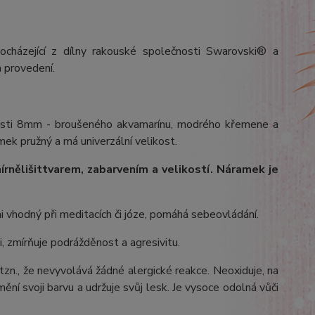
ocházející z dílny rakouské společnosti Swarovski® a
 provedení.
ikosti 8mm - broušeného akvamarínu, modrého křemene a
mek pružný a má univerzální velikost.
írně
lišit
tvarem, zabarvením a velikostí
. Náramek je
 vhodný při meditacích či józe, pomáhá sebeovládání.
i, zmírňuje podrážděnost a agresivitu.
 tzn., že nevyvolává žádné alergické reakce. Neoxiduje, na
ění svoji barvu a udržuje svůj lesk. Je vysoce odolná vůči