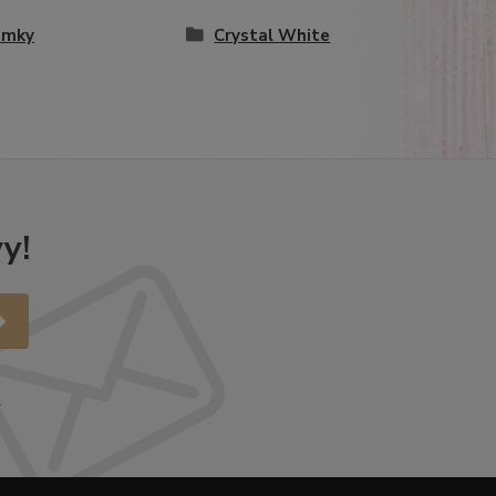
amky
Crystal White
y!
.