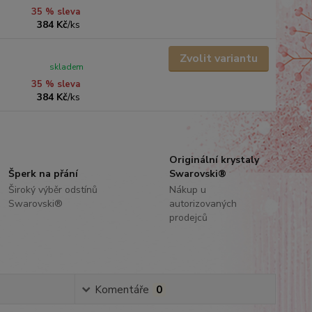
35 % sleva
384 Kč
/
ks
Zvolit variantu
skladem
35 % sleva
384 Kč
/
ks
Originální krystaly
Šperk na přání
Swarovski®
Široký výběr odstínů
Nákup u
Swarovski®
autorizovaných
prodejců
Komentáře
0