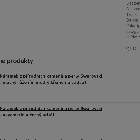
Osázen
Osázen
Typ ka
Barva:
Váha šp
kategor
Hlídat 
Do 
é produkty
Náramek z přírodních kamenů a perly Swarovski
- matný růženín, modrý křemen a sodalit
Náramek z přírodních kamenů a perly Swarovski
- akvamarín a černý achát