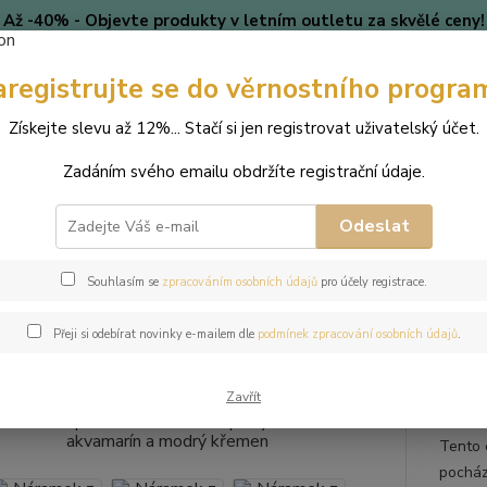
Až -40% - Objevte produkty v letním outletu za skvělé ceny!
Platí do vyprodání zásob.
aregistrujte se do věrnostního progra
🎄 VÁNOCE
Blog
Získejte slevu až 12%... Stačí si jen registrovat uživatelský účet.
Nevíte
Hledat
Zadáním svého emailu obdržíte registrační údaje.
+420
(Po-Pá
Odeslat
perky
Náramky
Náramek z přírodních kamenů a perly Swarovski - 
Souhlasím se
zpracováním osobních údajů
pro účely registrace.
mek z přírodních kamenů a perl
Přeji si odebírat novinky e-mailem dle
podmínek zpracování osobních údajů
.
rý křemen
Zavřít
Tento 
pocház