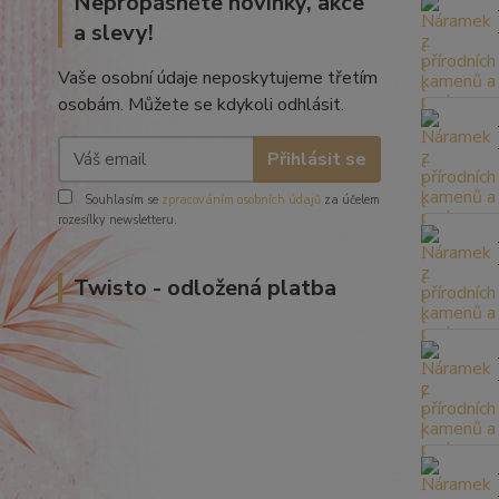
Nepropásněte novinky, akce
a slevy!
Vaše osobní údaje neposkytujeme třetím
osobám. Můžete se kdykoli odhlásit.
Přihlásit se
Souhlasím se
zpracováním osobních údajů
za účelem
rozesílky newsletteru.
Twisto - odložená platba