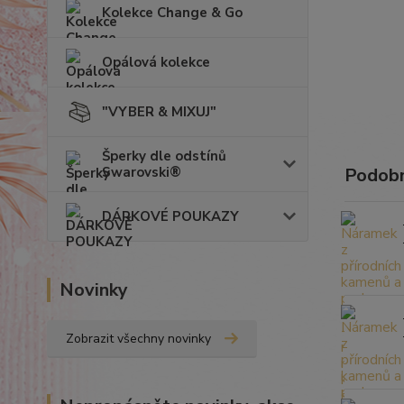
Kolekce Change & Go
Opálová kolekce
"VYBER & MIXUJ"
Šperky dle odstínů
Swarovski®
Podobn
DÁRKOVÉ POUKAZY
Novinky
Zobrazit všechny novinky