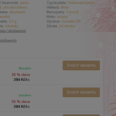
í Swarovski:
perla
Typ krystalu:
Voskovaná perla
í:
přírodní kámen
Velikost:
8mm
mene:
akvamarín
Barva perly:
Crystal
modrá
Motiv:
kulatý
erku:
17 g
Výrobce:
Jewellis ČR
ie:
náramky
Záruka:
24 měsíců
cenu / dostupnost
oblíbených
Zvolit variantu
Skladem
35 % sleva
384 Kč
/
ks
Zvolit variantu
skladem
35 % sleva
384 Kč
/
ks