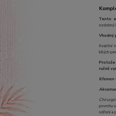
Komple
Tento e
ozdobný k
Vhodný 
Kvalitní
bílých pe
Protože
ručně vy
Křemen
-
Akvamar
Chirurgic
povrchu s
odření a 