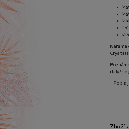
Mat
Mat
Mat
Prů
Váh
Náramek
Crystals
Poznámk
i když se
Popis j
Zboží 