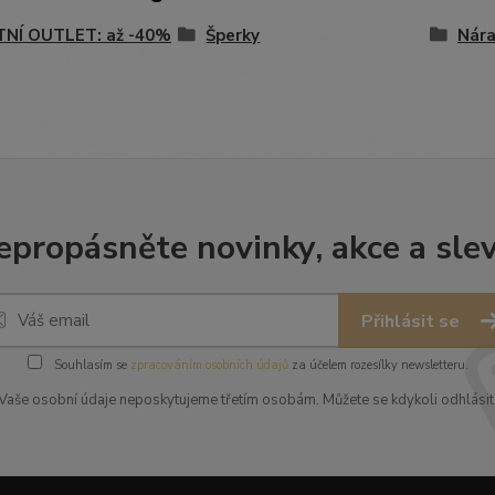
TNÍ OUTLET: až -40%
Šperky
Nár
epropásněte novinky, akce a slev
Přihlásit se
Souhlasím se
zpracováním osobních údajů
za účelem rozesílky newsletteru.
Vaše osobní údaje neposkytujeme třetím osobám. Můžete se kdykoli odhlásit