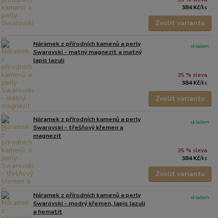
384 Kč
/
ks
Zvolit variantu
Náramek z přírodních kamenů a perly
skladem
Swarovski - matný magnezit a matný
lapis lazuli
35 % sleva
384 Kč
/
ks
Zvolit variantu
Náramek z přírodních kamenů a perly
skladem
Swarovski - třešňový křemen a
magnezit
35 % sleva
384 Kč
/
ks
Zvolit variantu
Náramek z přírodních kamenů a perly
skladem
Swarovski - modrý křemen, lapis lazuli
a hematit