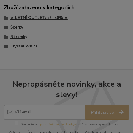
Zboží zařazeno v kategoriích
☀️ LETNÍ OUTLET: až -40% ☀️
Šperky
Náramky
Crystal White
Nepropásněte novinky, akce a
slevy!
Přihlásit se
Souhlasím se
zpracováním osobních údajů
za účelem rozesílky newsletteru.
Vaše osobní údaje neposkytujeme třetím osobám. Můžete se kdykoli odhlásit.