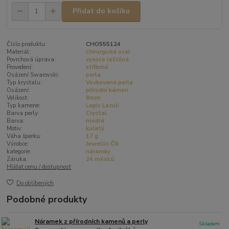
Přidat do košíku
Číslo produktu:
CHO555124
Materiál:
chirurgická ocel
Povrchová úprava:
vysoce leštěná
Provedení:
stříbrné
Osázení Swarovski:
perla
Typ krystalu:
Voskovaná perla
Osázení:
přírodní kámen
Velikost:
8mm
Typ kamene:
Lapis Lazuli
Barva perly:
Crystal
Barva:
modrá
Motiv:
kulatý
Váha šperku:
17 g
Výrobce:
Jewellis ČR
kategorie:
náramky
Záruka:
24 měsíců
Hlídat cenu / dostupnost
Do oblíbených
Podobné produkty
Náramek z přírodních kamenů a perly
Skladem