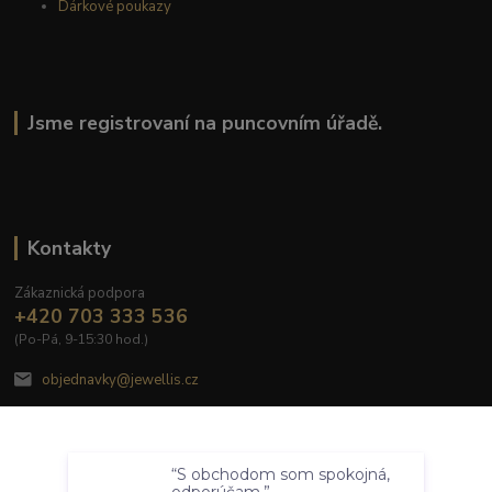
Dárkové poukazy
Jsme registrovaní na puncovním úřadě.
Kontakty
Zákaznická podpora
+420 703 333 536
(Po-Pá, 9-15:30 hod.)
objednavky@jewellis.cz
Souhlasím
“S obchodom som spokojná,
Nastavení