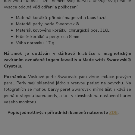
barevnou stálostí – tzn., nemění svoji barvu a udržuje svůj lesk. Je
vysoce odolná vůči odření a poškození.
Materiál korálků: přírodní magnezit a lapis lazuli
Materiál perly: perla Swarovski®
Materiál kovového korálku: chirurgická ocel 316L
Průměr korálků a perly: cca 8 mm
Váha náramku: 17 g
Náramek je dodáván v dárkové krabičce s magnetickým
zavíráním označené logem Jewellis a Made with Swarovski®
Crystals.
Poznámka:
Voskové perle Swarovski jsou věrné imitace pravých
perel.
Perly mají skleněné jádro s vrstvou perleti na povrchu.
Na
fotografiích se mohou barvy perel Swarovski mírně lišit, i když se
jedná o stejnou barvu perly, a to i v závislosti na nastavení barev
vašeho monitoru.
Popis jednotlivých přírodních kamenů naleznete
ZDE
.