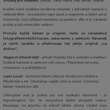
Vhodný pro znamení:
Střelec, Váhy, Panna, Rak, Beran, Vodnář
Kvalitní ručně vyráběný korálkový náramek z přírodních kamenů o
velikosti 8mm - broušeného lapis lazuli a magnezitu a bílých perel
Swarovski. Jsou střídavě navlečeny na gumičce, díky ní je náramek
pružný a má univerzální velikost.
Protože každý kámen je originál, může se náramek
od
fotografie
mírně
lišit
tvarem, zabarvením a velikostí
. Náramek
je ručně vyráběn a představuje tak jakýsi originál „na
druhou“.
Magnezit (Howlit bílý)
- přináší hluboký klid k uvolnění a meditaci.
Dodává harmonii a odolnost vůči stresu. Překonává nervozitu,
netoleranci a podrážděnost.
Lapis Lazuli
- duchovní kámen, který je vhodný pro meditace.
Přináší klid a mír. Odstraňuje napětí, stres a strach. Ochranný
kámen, hlavně pro děti.
Chirurgická ocel
je známa pro své vynikající vlastnosti - je
hypoalergenní, tzn., že nevyvolává žádné alergické reakce.
Neoxiduje, na povrchu se netvoří žádné skvrny. Vyniká svou