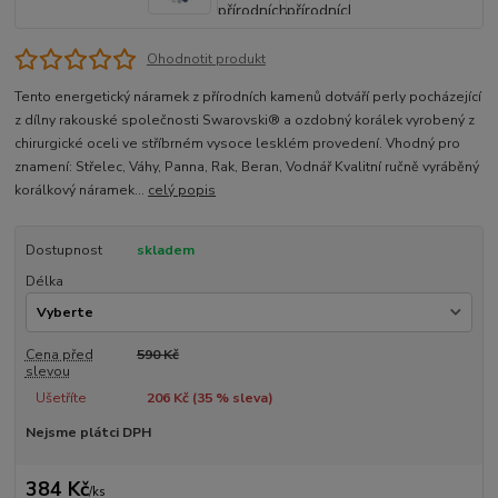
Ohodnotit produkt
Tento energetický náramek z přírodních kamenů dotváří perly pocházející
z dílny rakouské společnosti Swarovski® a ozdobný korálek vyrobený z
chirurgické oceli ve stříbrném vysoce lesklém provedení. Vhodný pro
znamení: Střelec, Váhy, Panna, Rak, Beran, Vodnář Kvalitní ručně vyráběný
korálkový náramek...
celý popis
Dostupnost
skladem
Délka
Cena před
590 Kč
slevou
Ušetříte
206 Kč (
35
% sleva)
Nejsme plátci DPH
384 Kč
/
ks