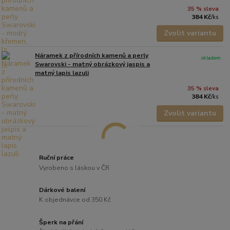
35 % sleva
384 Kč
/
ks
Zvolit variantu
Náramek z přírodních kamenů a perly
skladem
Swarovski - matný obrázkový jaspis a
matný lapis lazuli
35 % sleva
384 Kč
/
ks
Zvolit variantu
Ruční práce
Vyrobeno s láskou v ČR
Dárkové balení
K objednávce od 350 Kč
Šperk na přání