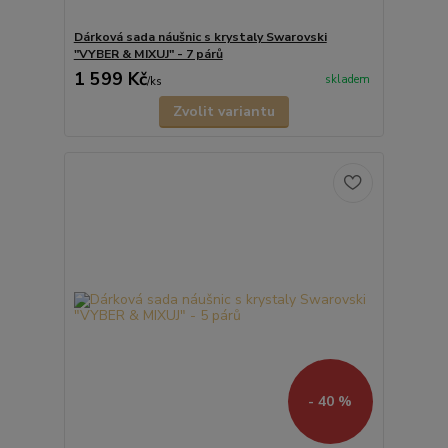
Dárková sada náušnic s krystaly Swarovski
"VYBER & MIXUJ" - 7 párů
1 599 Kč
skladem
/
ks
Zvolit variantu
- 40 %