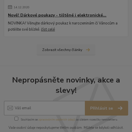
14
.
12
.
2020
Nově! Dárkové poukazy - tištěné i elektronické...
NOVINKA! Věnujte dárkový poukaz k narozeninám či Vánocům a
potěšte své blízké.
číst celé
Zobrazit všechny články
Nepropásněte novinky, akce a
slevy!
Přihlásit se
Souhlasím se
zpracováním osobních údajů
za účelem rozesílky newsletteru.
Vaše osobní údaje neposkytujeme třetím osobám. Můžete se kdykoli odhlásit.