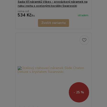
Sada tří náramků Vibes - provázkový náramek na
ruku i nohu s ocelovými korálky Swarovski
cena od
534 Kč
skladem
/
ks
Zvolit variantu
- 25 %