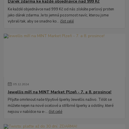
Dárek zdarma ke každé objednávce nad 999 Kč
Ke každé objednávce nad 999 Kč od nás získáte perlový prsten
jako dárek zdarma. Je to jemná pozornost navíc, kterou jsme
vybrali tak, aby se snadno ko...
číst celé
05
.
12
.
2024
Jewellis míří na MINT Market Plzeň - 7. a 8. prosince!
Přijďte omrknout naše třpytivé šperky Jewellis naživo. Těšit se
můžete nejen na nové ocelové a stříbrné šperky a odstíny, které
nejsou v nabídce na e-...
číst celé