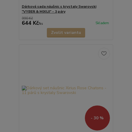
Dárková sada náušnic s krystaly Swarovski
"VYBER & MIXUJ" - 3 páry
990 Kč
644 Kč
Skladem
/
ks
Zvolit variantu
- 30 %