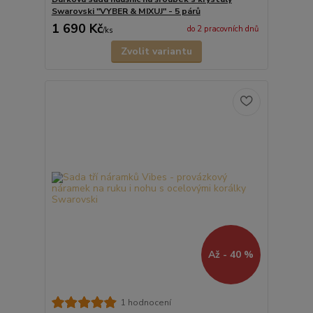
Swarovski "VYBER & MIXUJ" - 5 párů
1 690 Kč
do 2 pracovních dnů
/
ks
Zvolit variantu
Až - 40 %
1 hodnocení