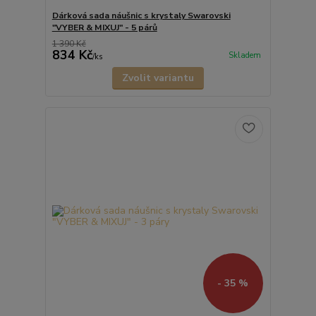
Dárková sada náušnic s krystaly Swarovski
"VYBER & MIXUJ" - 5 párů
1 390 Kč
834 Kč
Skladem
/
ks
Zvolit variantu
- 35 %