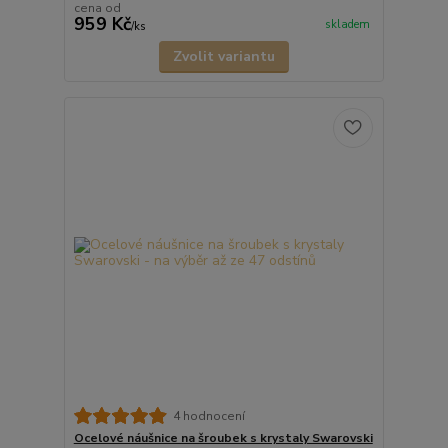
cena od
959 Kč
skladem
/
ks
Zvolit variantu
4 hodnocení
Ocelové náušnice na šroubek s krystaly Swarovski