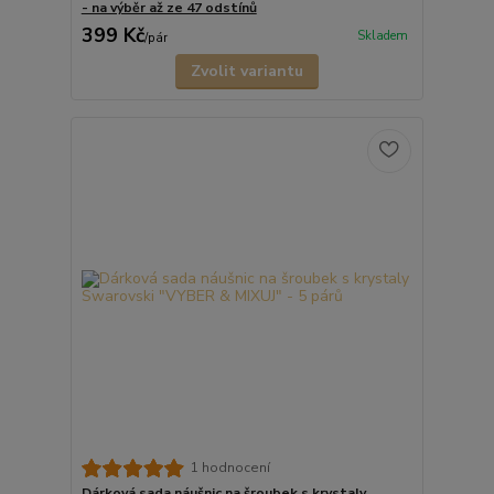
- na výběr až ze 47 odstínů
399 Kč
Skladem
/
pár
Zvolit variantu
1 hodnocení
Dárková sada náušnic na šroubek s krystaly