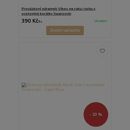
Provázkový náramek Vibes na ruku i nohu s
ocelovými korálky Swarovski
390 Kč
skladem
/
ks
Zvolit variantu
- 23 %