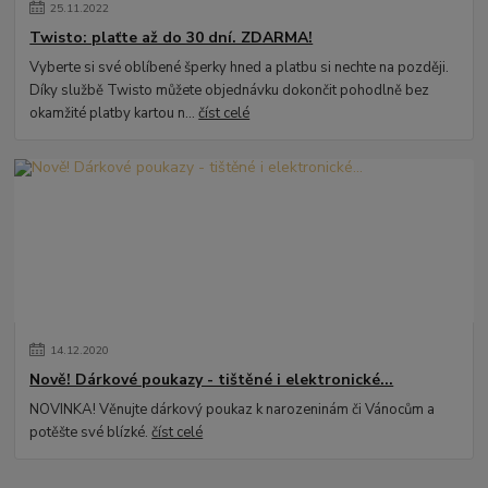
25
.
11
.
2022
Twisto: plaťte až do 30 dní. ZDARMA!
Vyberte si své oblíbené šperky hned a platbu si nechte na později.
Díky službě Twisto můžete objednávku dokončit pohodlně bez
okamžité platby kartou n...
číst celé
14
.
12
.
2020
Nově! Dárkové poukazy - tištěné i elektronické...
NOVINKA! Věnujte dárkový poukaz k narozeninám či Vánocům a
potěšte své blízké.
číst celé