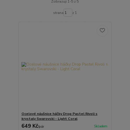
Zobrazuji 1-5 z 5
strana
z 1
Ocelové náušnice háčky Drop Pastel Rivoli s
krystaly Swarovski - Light Coral
649 Kč
Skladem
/
pár