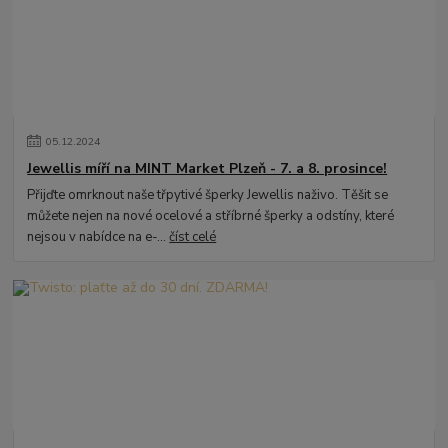
05
.
12
.
2024
Jewellis míří na MINT Market Plzeň - 7. a 8. prosince!
Přijďte omrknout naše třpytivé šperky Jewellis naživo. Těšit se
můžete nejen na nové ocelové a stříbrné šperky a odstíny, které
nejsou v nabídce na e-...
číst celé