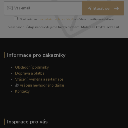
Přihlásit se
Souhlasím se
zpracováním osobních údajů
za účelem rozesílky newsletteru.
Vaše osobní údaje neposkytujeme třetím osobám. Můžete se kdykoli odhlásit.
Informace pro zákazníky
Obchodní podmínky
Doprava a platba
Vrácení, výměna a reklamace
🎁
Vrácení nevhodného dárku
Kontakty
Inspirace pro vás