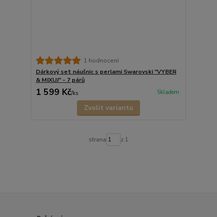
1 hodnocení
Dárkový set náušnic s perlami Swarovski "VYBER
& MIXUJ" - 7 párů
1 599 Kč
Skladem
/
ks
Zvolit variantu
strana
z 1