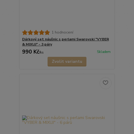
1 hodnocení
Dárkový set náušnic s perlami Swarovski "VYBER
& MIXUJ" - 3 páry
990 Kč
Skladem
/
ks
Zvolit variantu