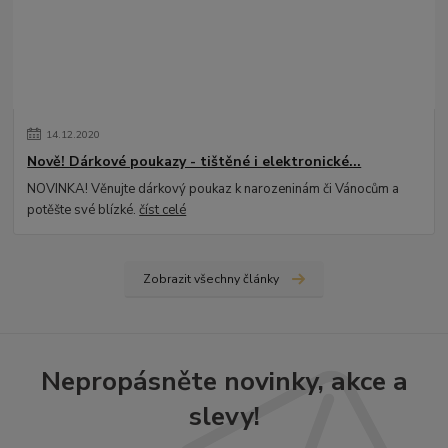
14
.
12
.
2020
Nově! Dárkové poukazy - tištěné i elektronické...
NOVINKA! Věnujte dárkový poukaz k narozeninám či Vánocům a
potěšte své blízké.
číst celé
Zobrazit všechny články
Nepropásněte novinky, akce a
slevy!