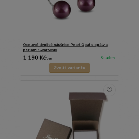
Ocelové dvojité náušnice Pearl Opal s opály a
perlami Swarovski
1 190 Kč
Skladem
/
pár
Zvolit variantu