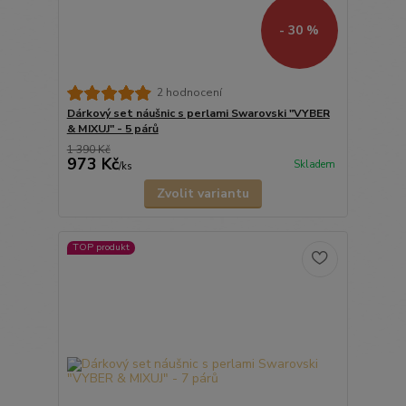
- 30 %
2 hodnocení
Dárkový set náušnic s perlami Swarovski "VYBER
& MIXUJ" - 5 párů
1 390 Kč
973 Kč
Skladem
/
ks
Zvolit variantu
TOP produkt