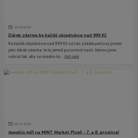
15
.
06
.
2026
Dárek zdarma ke každé objednávce nad 999 Kč
Ke každé objednávce nad 999 Kč od nás získáte perlový prsten
jako dárek zdarma. Je to jemná pozornost navíc, kterou jsme
vybrali tak, aby se snadno ko...
číst celé
05
.
12
.
2024
Jewellis míří na MINT Market Plzeň - 7. a 8. prosince!