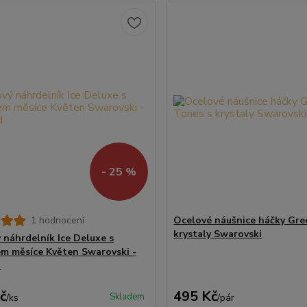
- 25 %
1 hodnocení
Ocelové náušnice háčky Gre
krystaly Swarovski
 náhrdelník Ice Deluxe s
em měsíce Květen Swarovski -
d
č
495 Kč
Skladem
/
ks
/
pár