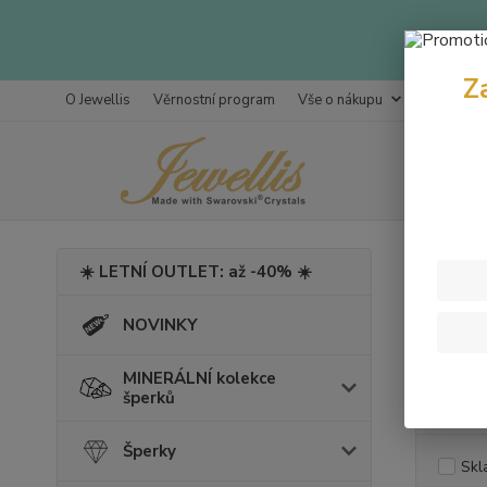
Z
O Jewellis
Věrnostní program
Vše o nákupu
Kontakty
Úvod
Š
☀️ LETNÍ OUTLET: až -40% ☀️
Eme
NOVINKY
MINERÁLNÍ kolekce
Cena:
šperků
Šperky
Skl