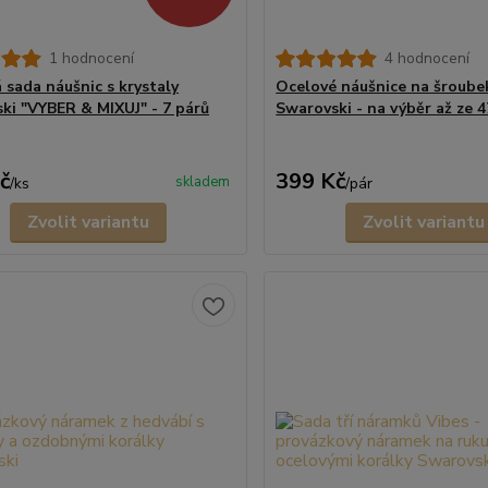
1 hodnocení
4 hodnocení
 sada náušnic s krystaly
Ocelové náušnice na šroubek
ki "VYBER & MIXUJ" - 7 párů
Swarovski - na výběr až ze 
č
399 Kč
skladem
/
ks
/
pár
Zvolit variantu
Zvolit variantu