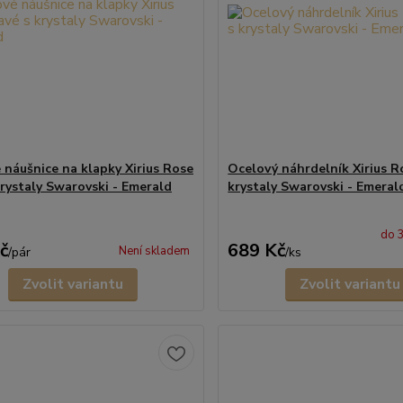
 náušnice na klapky Xirius Rose
Ocelový náhrdelník Xirius R
krystaly Swarovski - Emerald
krystaly Swarovski - Emeral
do 
č
689 Kč
Není skladem
/
pár
/
ks
Zvolit variantu
Zvolit variantu