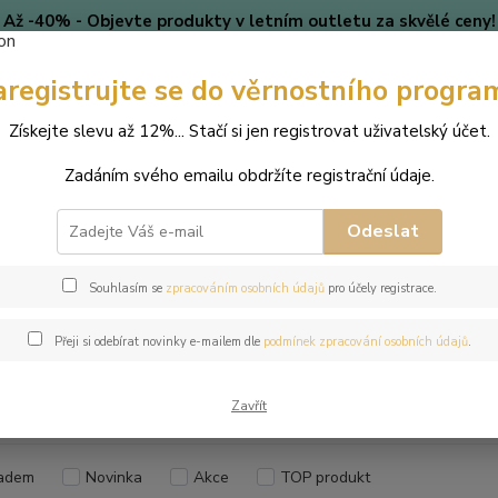
Až -40% - Objevte produkty v letním outletu za skvělé ceny!
Platí do vyprodání zásob.
aregistrujte se do věrnostního progra
🎄 VÁNOCE
Blog
Získejte slevu až 12%... Stačí si jen registrovat uživatelský účet.
Nevíte
Hledat
Zadáním svého emailu obdržíte registrační údaje.
+420
(Po-Pá
Odeslat
perky dle odstínů Swarovski®
Emerald
Souhlasím se
zpracováním osobních údajů
pro účely registrace.
rald
Přeji si odebírat novinky e-mailem dle
podmínek zpracování osobních údajů
.
Kč
Od
Zavřít
adem
Novinka
Akce
TOP produkt