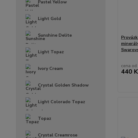
Pastel Yellow
Light Gold
Sunshine Delite
Provázk
minerál
Swarovs
Light Topaz
cena od
Ivory Cream
440 K
Crystal Golden Shadow
Light Colorado Topaz
Topaz
Crystal Creamrose