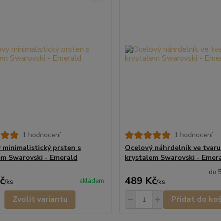
1 hodnocení
1 hodnocení
 minimalistický prsten s
Ocelový náhrdelník ve tvaru
em Swarovski - Emerald
krystalem Swarovski - Emer
do 
č
489 Kč
skladem
/
ks
/
ks
Zvolit variantu
Přidat do ko