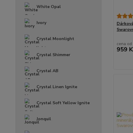
White Opal
Ivory
Dárková
Swarovs
Crystal Moonlight
cena od
959 K
Crystal Shimmer
Crystal AB
Crystal Linen Ignite
Crystal Soft Yellow Ignite
Jonquil