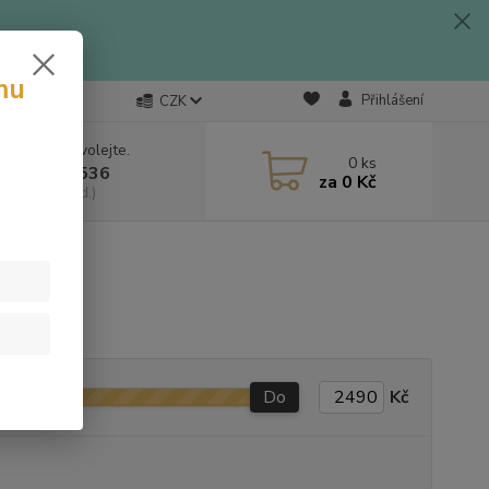
mu
Přihlášení
CZK
 si rady? Zavolejte.
0
ks
 703 333 536
za
0 Kč
, 9-15:30 hod.)
Do
Kč