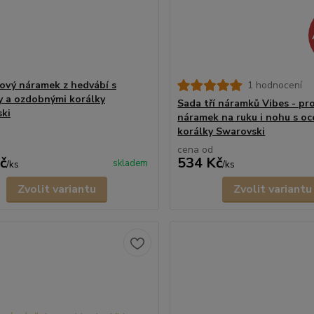
ový náramek z hedvábí s
1 hodnocení
y a ozdobnými korálky
Sada tří náramků Vibes - pr
ki
náramek na ruku i nohu s oc
korálky Swarovski
cena od
č
534 Kč
skladem
/
ks
/
ks
Zvolit variantu
Zvolit variantu