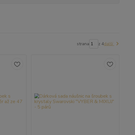
strana
z 4
další