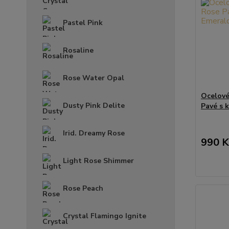
Pastel Pink
Rosaline
Rose Water Opal
Ocelové
Dusty Pink Delite
Pavé s 
Irid. Dreamy Rose
990 K
Light Rose Shimmer
Rose Peach
Crystal Flamingo Ignite