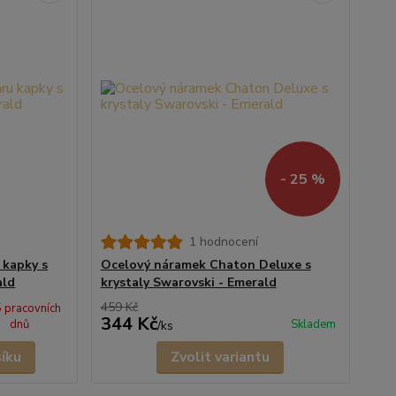
- 25 %
1 hodnocení
 kapky s
Ocelový náramek Chaton Deluxe s
ald
krystaly Swarovski - Emerald
459 Kč
5 pracovních
344 Kč
dnů
Skladem
/
ks
šíku
Zvolit variantu