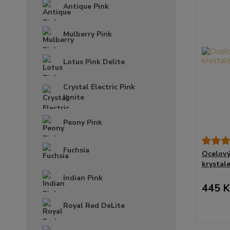
Antique Pink
Mulberry Pink
Lotus Pink Delite
Crystal Electric Pink
Ignite
Peony Pink
Fuchsia
Ocelový
krystal
Indian Pink
445 K
Royal Red DeLite