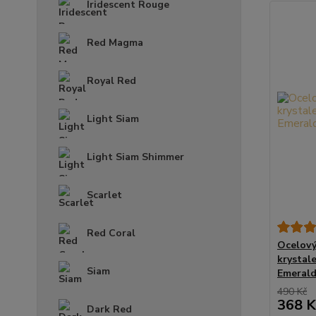
Iridescent Rouge
Red Magma
Royal Red
Light Siam
Light Siam Shimmer
Scarlet
Red Coral
Ocelový
krystal
Siam
Emeral
490 Kč
368 K
Dark Red