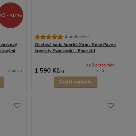
Až - 40 %
4 hodnocení
ovázkový
Ocelová sada šperků Xirius Rose Pavé s
elovými
krystaly Swarovski - Emerald
do 3 pracovních
1 590 Kč
skladem
dnů
/
ks
Zvolit variantu