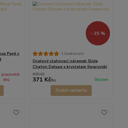
- 25 %
ose Pavé s
1 hodnocení
d
Ocelový stahovací náramek Slide
Chaton Deluxe s krystalem Swarovski
495 Kč
3 pracovních
371 Kč
dnů
Skladem
/
ks
Zvolit variantu