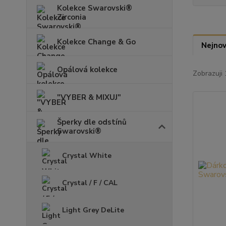
Kolekce Swarovski®
Zirconia
Kolekce Change & Go
Nejnov
Opálová kolekce
Zobrazuji 
"VYBER & MIXUJ"
Šperky dle odstínů
Swarovski®
Crystal White
Crystal / F / CAL
Light Grey DeLite