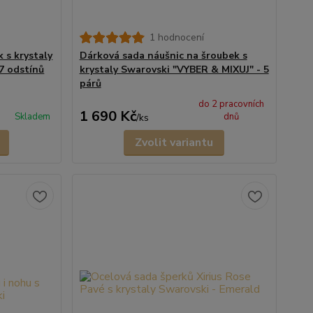
1 hodnocení
 s krystaly
Dárková sada náušnic na šroubek s
47 odstínů
krystaly Swarovski "VYBER & MIXUJ" - 5
párů
do 2 pracovních
1 690 Kč
Skladem
dnů
/
ks
Zvolit variantu