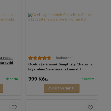
a ruku i
1 hodnocení
warovski
Ocelový náramek Simplicity Chaton s
krystalem Swarovski - Emerald
399 Kč
skladem
skladem
/
ks
Zvolit variantu