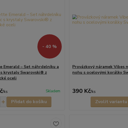
- 40 %
te Emerald – Set náhrdelníku a
Provázkový náramek Vibes n
 s krystaly Swarovski® z
nohu s ocelovými korálky S
cké oceli
č
390 Kč
Skladem
/
ks
/
ks
Přidat do košíku
Zvolit variantu