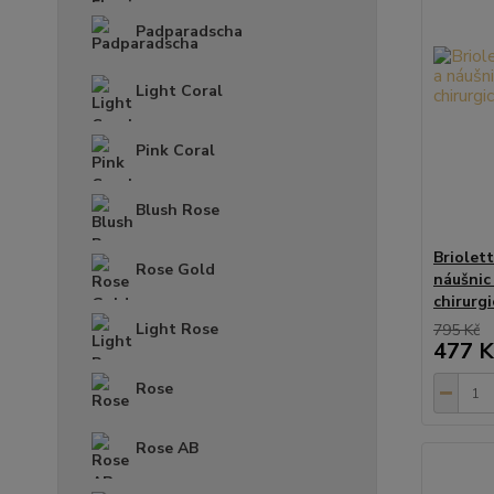
Padparadscha
Light Coral
Pink Coral
Blush Rose
Briolet
Rose Gold
náušnic
chirurgi
Light Rose
795 Kč
477 K
Rose
Rose AB