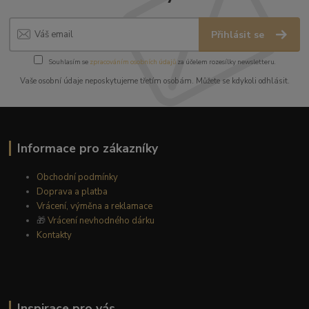
Přihlásit se
Souhlasím se
zpracováním osobních údajů
za účelem rozesílky newsletteru.
Vaše osobní údaje neposkytujeme třetím osobám. Můžete se kdykoli odhlásit.
Informace pro zákazníky
Obchodní podmínky
Doprava a platba
Vrácení, výměna a reklamace
🎁
Vrácení nevhodného dárku
Kontakty
Inspirace pro vás