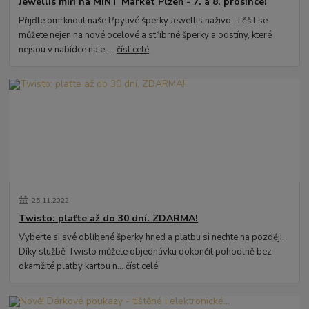
Jewellis míří na MINT Market Plzeň - 7. a 8. prosince!
Přijďte omrknout naše třpytivé šperky Jewellis naživo. Těšit se
můžete nejen na nové ocelové a stříbrné šperky a odstíny, které
nejsou v nabídce na e-...
číst celé
25
.
11
.
2022
Twisto: plaťte až do 30 dní. ZDARMA!
Vyberte si své oblíbené šperky hned a platbu si nechte na později.
Díky službě Twisto můžete objednávku dokončit pohodlně bez
okamžité platby kartou n...
číst celé