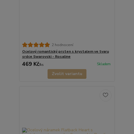
2 hodnocení
Ocelový romantický prsten s krystalem ve tvaru
srdce Swarovski - Rosaline
469 Kč
Skladem
/
ks
Zvolit variantu