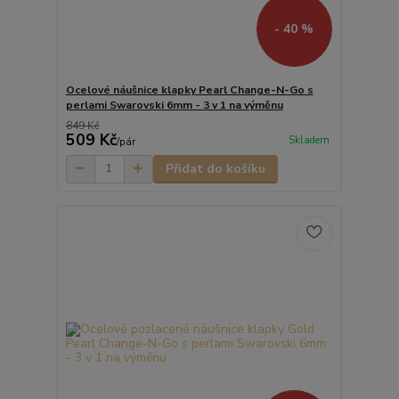
- 40 %
Ocelové náušnice klapky Pearl Change-N-Go s
perlami Swarovski 6mm - 3 v 1 na výměnu
849 Kč
509 Kč
Skladem
/
pár
Přidat do košíku