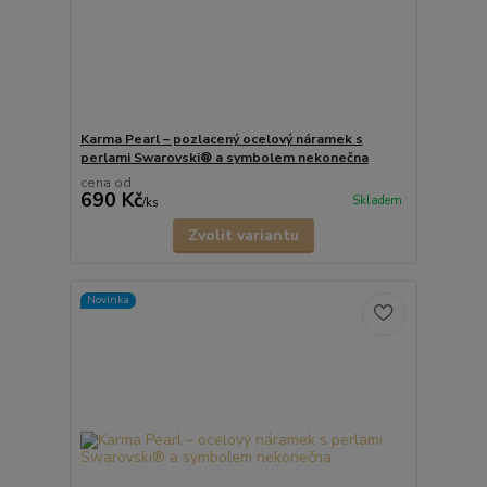
Karma Pearl – pozlacený ocelový náramek s
perlami Swarovski® a symbolem nekonečna
cena od
690 Kč
Skladem
/
ks
Zvolit variantu
Novinka