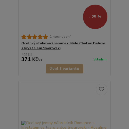
- 25 %
1 hodnocení
Ocelový stahovací náramek Slide Chaton Deluxe
s krystalem Swarovski
495 Kč
371 Kč
Skladem
/
ks
Zvolit variantu