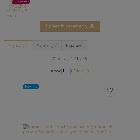
TOP produkt
Upřesnit parametry
Nejnovější
Nejlevnější
Nejdražší
Zobrazuji 1-21 z 43
strana
z 3
další
Novinka