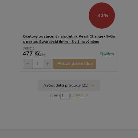
- 40 %
Ocelový pozlacený náhrdelník Pearl Change-N-Go
s perlou Swarovski 6mm - 3 v 1 na výměnu
795 Kč
477 Kč
Skladem
/
ks
Přidat do košíku
Načíst další produkty (21)
strana
z 3
další