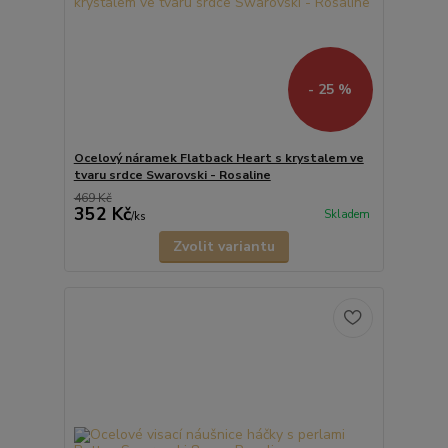
- 25 %
Ocelový náramek Flatback Heart s krystalem ve
tvaru srdce Swarovski - Rosaline
469 Kč
352 Kč
Skladem
/
ks
Zvolit variantu