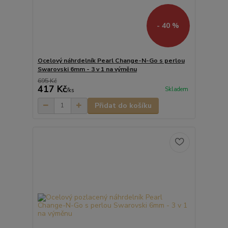
- 40 %
Ocelový náhrdelník Pearl Change-N-Go s perlou
Swarovski 6mm - 3 v 1 na výměnu
695 Kč
417 Kč
Skladem
/
ks
Přidat do košíku