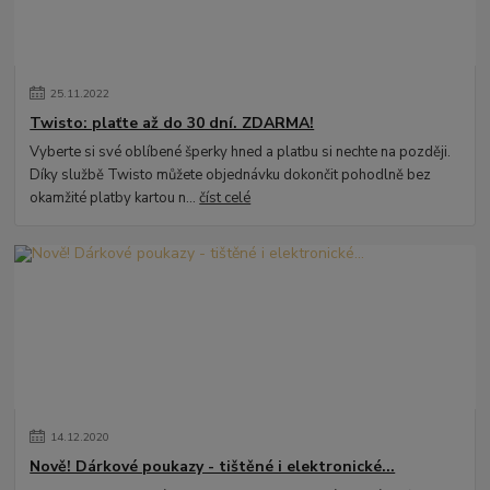
25
.
11
.
2022
Twisto: plaťte až do 30 dní. ZDARMA!
Vyberte si své oblíbené šperky hned a platbu si nechte na později.
Díky službě Twisto můžete objednávku dokončit pohodlně bez
okamžité platby kartou n...
číst celé
14
.
12
.
2020
Nově! Dárkové poukazy - tištěné i elektronické...