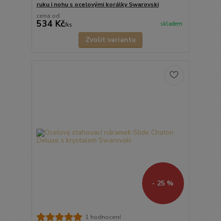
ruku i nohu s ocelovými korálky Swarovski
cena od
534 Kč
skladem
/
ks
Zvolit variantu
- 25 %
1 hodnocení