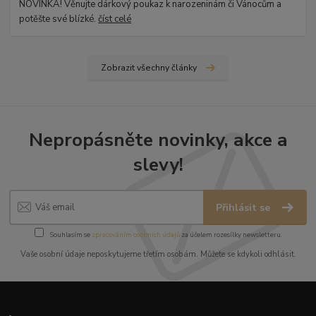
NOVINKA! Věnujte dárkový poukaz k narozeninám či Vánocům a
potěšte své blízké.
číst celé
Zobrazit všechny články
Nepropásněte novinky, akce a
slevy!
Přihlásit se
Souhlasím se
zpracováním osobních údajů
za účelem rozesílky newsletteru.
Vaše osobní údaje neposkytujeme třetím osobám. Můžete se kdykoli odhlásit.