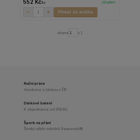
552 Kč
skladem
/
ks
Přidat do košíku
strana
z 1
Ruční práce
Vyrobeno s láskou v ČR
Dárkové balení
K objednávce od 350 Kč
Šperk na přání
Široký výběr odstínů Swarovski®