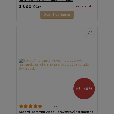
Swarovski "VYBER & MIXUJ" - 5 párů
1 690 Kč
do 2 pracovních dnů
/
ks
Zvolit variantu
Až - 40 %
1 hodnocení
Sada tří náramků Vibes - provázkový náramek na