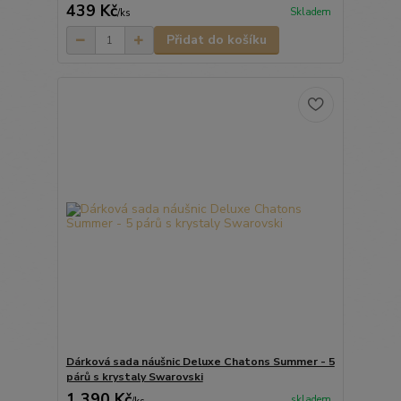
439 Kč
Skladem
/
ks
Přidat do košíku
Dárková sada náušnic Deluxe Chatons Summer - 5
párů s krystaly Swarovski
1 390 Kč
skladem