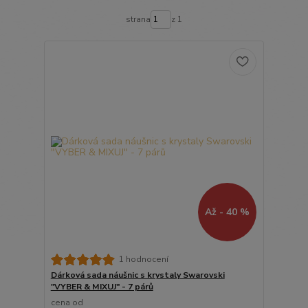
strana
z 1
Až - 40 %
1 hodnocení
Dárková sada náušnic s krystaly Swarovski
"VYBER & MIXUJ" - 7 párů
cena od