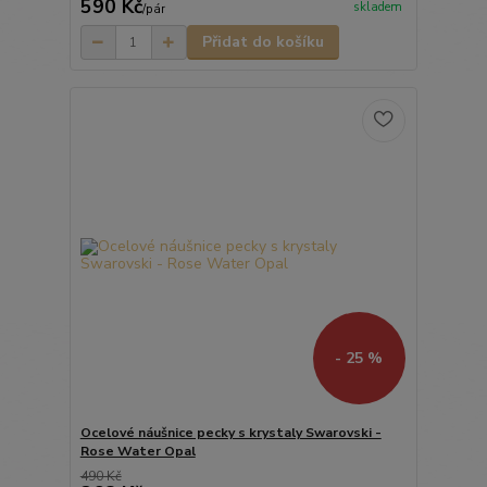
590 Kč
skladem
/
pár
Přidat do košíku
- 25 %
Ocelové náušnice pecky s krystaly Swarovski -
Rose Water Opal
490 Kč