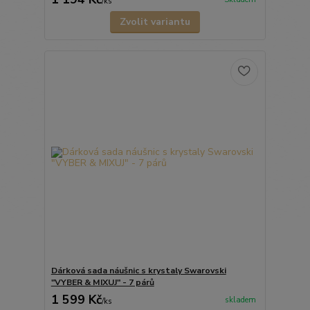
/
ks
Zvolit variantu
Dárková sada náušnic s krystaly Swarovski
"VYBER & MIXUJ" - 7 párů
1 599 Kč
skladem
/
ks