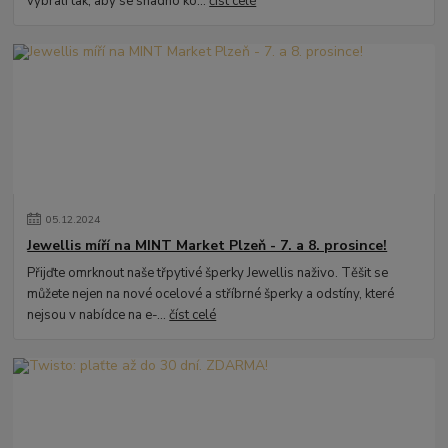
vybrali tak, aby se snadno ko...
číst celé
05
.
12
.
2024
Jewellis míří na MINT Market Plzeň - 7. a 8. prosince!
Přijďte omrknout naše třpytivé šperky Jewellis naživo. Těšit se
můžete nejen na nové ocelové a stříbrné šperky a odstíny, které
nejsou v nabídce na e-...
číst celé