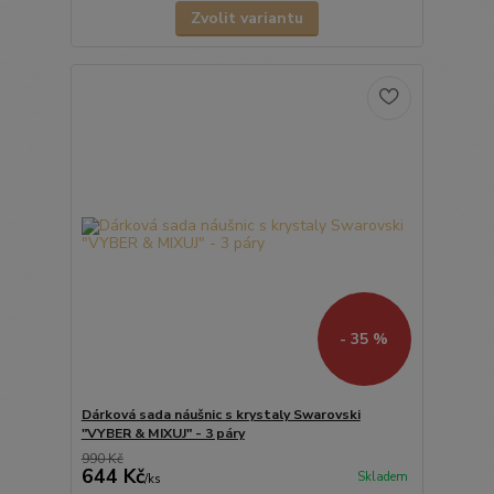
Zvolit variantu
- 35 %
Dárková sada náušnic s krystaly Swarovski
"VYBER & MIXUJ" - 3 páry
990 Kč
644 Kč
Skladem
/
ks