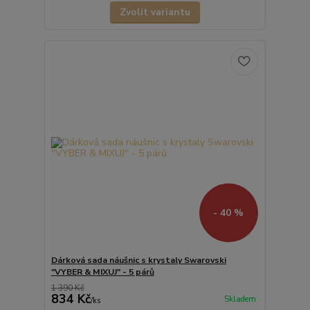
Zvolit variantu
- 40 %
Dárková sada náušnic s krystaly Swarovski
"VYBER & MIXUJ" - 5 párů
1 390 Kč
834 Kč
Skladem
/
ks