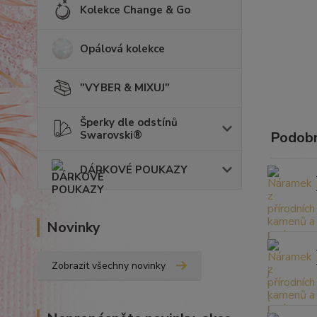
Kolekce Change & Go
Opálová kolekce
"VYBER & MIXUJ"
Šperky dle odstínů
Swarovski®
Podobn
DÁRKOVÉ POUKAZY
Novinky
Zobrazit všechny novinky