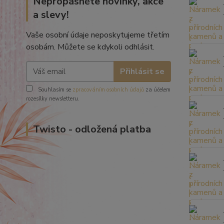
Nepropásněte novinky, akce
a slevy!
Vaše osobní údaje neposkytujeme třetím
osobám. Můžete se kdykoli odhlásit.
Přihlásit se
Souhlasím se
zpracováním osobních údajů
za účelem
rozesílky newsletteru.
Twisto - odložená platba