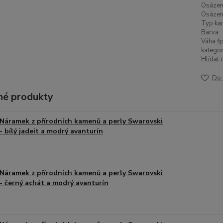
Osázen
Osázen
Typ ka
Barva:
Váha šp
kategor
Hlídat 
Do 
é produkty
Náramek z přírodních kamenů a perly Swarovski
- bílý jadeit a modrý avanturín
Náramek z přírodních kamenů a perly Swarovski
- černý achát a modrý avanturín