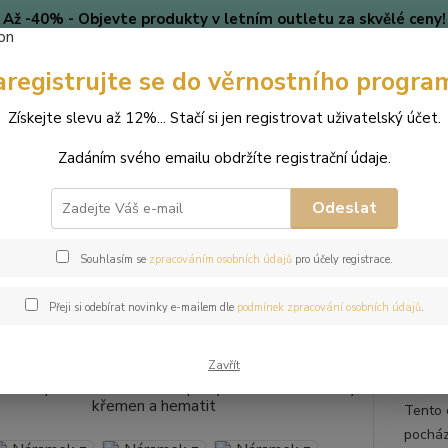
Až -40% - Objevte produkty v letním outletu za skvělé ceny!
Platí do vyprodání zásob.
aregistrujte se do věrnostního progra
🎄 VÁNOCE
Blog
Získejte slevu až 12%... Stačí si jen registrovat uživatelský účet.
Nevíte
Hledat
Zadáním svého emailu obdržíte registrační údaje.
+420
(Po-Pá
Odeslat
perky
Náramky
Náramek z přírodních kamenů a perly Swarovski - m
Souhlasím se
zpracováním osobních údajů
pro účely registrace.
mek z přírodních kamenů a perl
Přeji si odebírat novinky e-mailem dle
podmínek zpracování osobních údajů
.
matit
Zavřít
Tento 
pocház