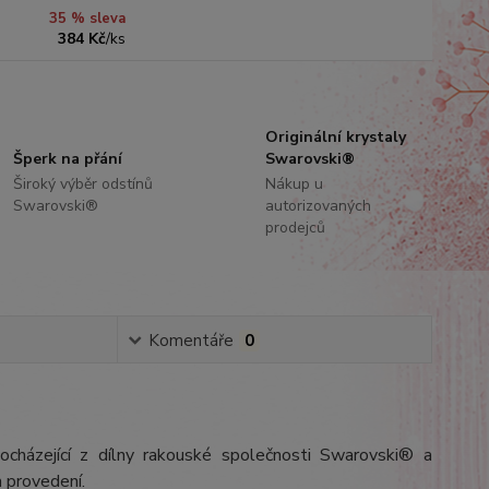
35 % sleva
384 Kč
/
ks
Originální krystaly
Šperk na přání
Swarovski®
Široký výběr odstínů
Nákup u
Swarovski®
autorizovaných
prodejců
Komentáře
0
ocházející z dílny rakouské společnosti Swarovski® a
 provedení.