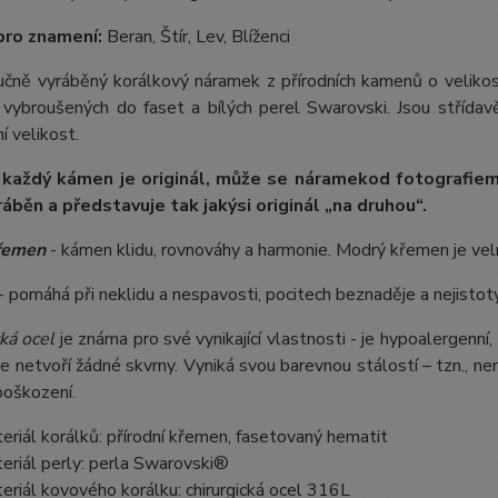
pro znamení:
Beran, Štír, Lev, Blíženci
 ručně vyráběný korálkový náramek z přírodních kamenů o veli
 vybroušených do faset a bílých perel Swarovski. Jsou střídav
í velikost.
 každý kámen je originál, může se náramek
od fotografie
m
ráběn a představuje tak jakýsi originál „na druhou“.
řemen
- kámen klidu, rovnováhy a harmonie. Modrý křemen je velm
- pomáhá při neklidu a nespavosti, pocitech beznaděje a nejistot
ká ocel
je známa pro své vynikající vlastnosti - je hypoalergenní,
e netvoří žádné skvrny. Vyniká svou barevnou stálostí – tzn., nem
poškození.
eriál korálků: přírodní křemen, fasetovaný hematit
eriál perly: perla Swarovski®
eriál kovového korálku: chirurgická ocel 316L