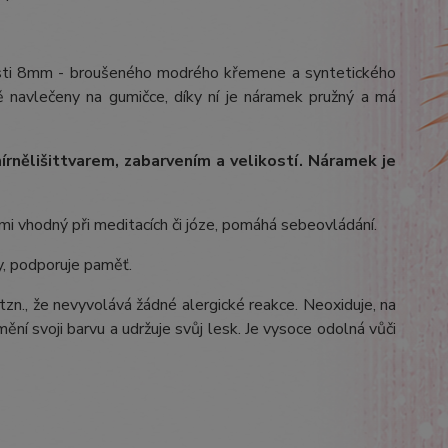
kosti 8mm - broušeného modrého křemene a syntetického
ě navlečeny na gumičce, díky ní je náramek pružný a má
írně
lišit
tvarem, zabarvením a velikostí
. Náramek je
i vhodný při meditacích či józe, pomáhá sebeovládání.
y, podporuje paměť.
 tzn., že nevyvolává žádné alergické reakce. Neoxiduje, na
ění svoji barvu a udržuje svůj lesk. Je vysoce odolná vůči