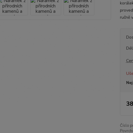
korále
provede
ručně 
Dos
Dél
Cen
Uše
Nej
38
Číslo p
Povrch