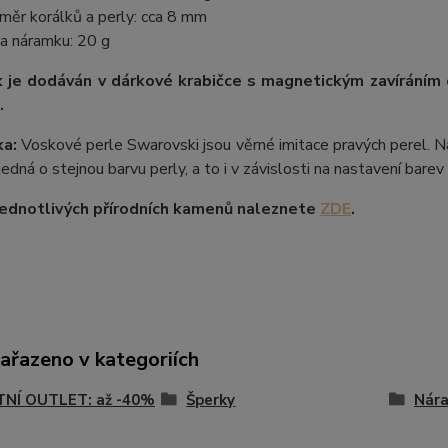
měr korálků a perly: cca 8 mm
a náramku: 20 g
 je dodáván v dárkové krabičce s magnetickým zavíráním
.
a:
Voskové perle Swarovski jsou věrné imitace pravých perel. Na
 jedná o stejnou barvu perly, a to i v závislosti na nastavení bare
ednotlivých přírodních kamenů naleznete
ZDE
.
zařazeno v kategoriích
TNÍ OUTLET: až -40%
Šperky
Nár