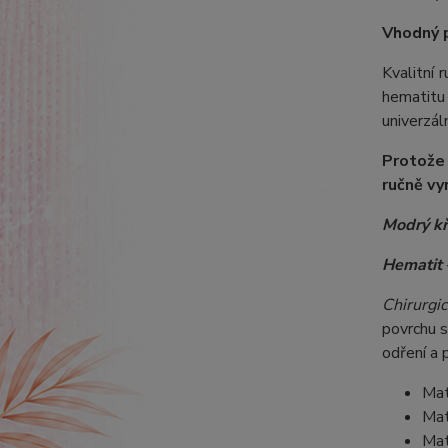
Vhodný 
Kvalitní
hematitu
univerzáln
Protože
ručně vy
Modrý k
Hematit
Chirurgic
povrchu s
odření a 
Mat
Mat
Mat