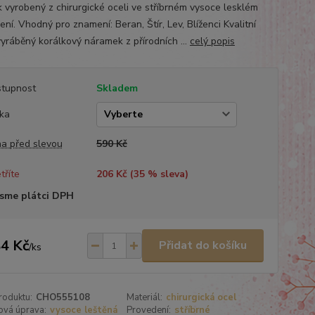
k vyrobený z chirurgické oceli ve stříbrném vysoce lesklém
ní. Vhodný pro znamení: Beran, Štír, Lev, Blíženci Kvalitní
vyráběný korálkový náramek z přírodních ...
celý popis
tupnost
Skladem
ka
a před slevou
590 Kč
tříte
206 Kč (
35
% sleva)
sme plátci DPH
4 Kč
Přidat do košíku
/
ks
roduktu:
CHO555108
Materiál:
chirurgická ocel
ová úprava:
vysoce leštěná
Provedení:
stříbrné