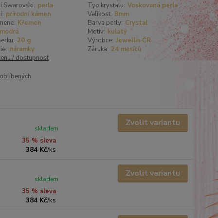
í Swarovski:
perla
Typ krystalu:
Voskovaná perla
í:
přírodní kámen
Velikost:
8mm
mene:
Křemen
Barva perly:
Crystal
modrá
Motiv:
kulatý
erku:
20 g
Výrobce:
Jewellis ČR
ie:
náramky
Záruka:
24 měsíců
cenu / dostupnost
oblíbených
Zvolit variantu
skladem
35 % sleva
384 Kč
/
ks
Zvolit variantu
skladem
35 % sleva
384 Kč
/
ks