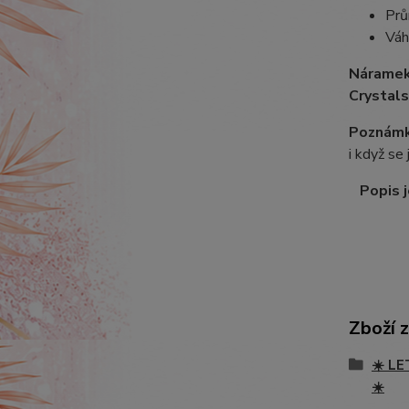
Prů
Váh
Náramek
Crystals
Poznámk
i když se
Popis j
Zboží 
☀️ LE
☀️