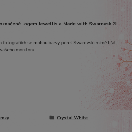
 označené logem Jewellis a Made with Swarovski®
 fotografiích se mohou barvy perel Swarovski mírně lišit,
v vašeho monitoru.
amky
Crystal White