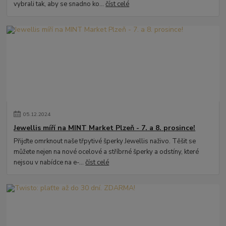
vybrali tak, aby se snadno ko...
číst celé
05
.
12
.
2024
Jewellis míří na MINT Market Plzeň - 7. a 8. prosince!
Přijďte omrknout naše třpytivé šperky Jewellis naživo. Těšit se
můžete nejen na nové ocelové a stříbrné šperky a odstíny, které
nejsou v nabídce na e-...
číst celé