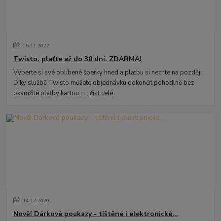
25
.
11
.
2022
Twisto: plaťte až do 30 dní. ZDARMA!
Vyberte si své oblíbené šperky hned a platbu si nechte na později.
Díky službě Twisto můžete objednávku dokončit pohodlně bez
okamžité platby kartou n...
číst celé
14
.
12
.
2020
Nově! Dárkové poukazy - tištěné i elektronické...