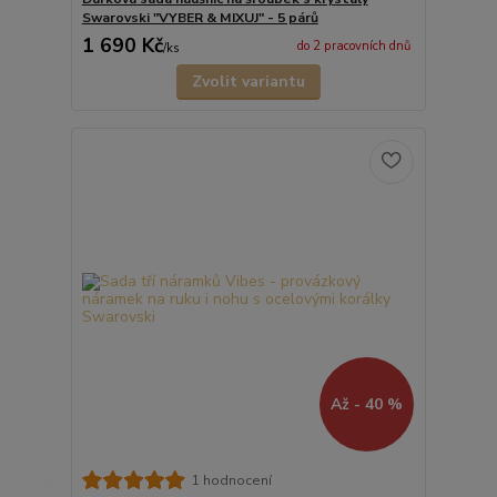
Swarovski "VYBER & MIXUJ" - 5 párů
1 690 Kč
do 2 pracovních dnů
/
ks
Zvolit variantu
Až - 40 %
1 hodnocení