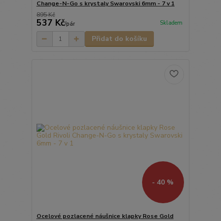
Change-N-Go s krystaly Swarovski 6mm - 7 v 1
895 Kč
537 Kč
Skladem
/
pár
Přidat do košíku
- 40 %
Ocelové pozlacené náušnice klapky Rose Gold