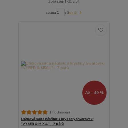
Zobrazuji 1-21 z 54
strana
z 3
další
Až - 40 %
1 hodnocení
Dárková sada náušnic s krystaly Swarovski
"VYBER & MIXUJ" - 7 párů