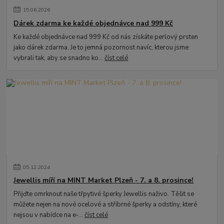
15
.
06
.
2026
Dárek zdarma ke každé objednávce nad 999 Kč
Ke každé objednávce nad 999 Kč od nás získáte perlový prsten
jako dárek zdarma. Je to jemná pozornost navíc, kterou jsme
vybrali tak, aby se snadno ko...
číst celé
05
.
12
.
2024
Jewellis míří na MINT Market Plzeň - 7. a 8. prosince!
Přijďte omrknout naše třpytivé šperky Jewellis naživo. Těšit se
můžete nejen na nové ocelové a stříbrné šperky a odstíny, které
nejsou v nabídce na e-...
číst celé