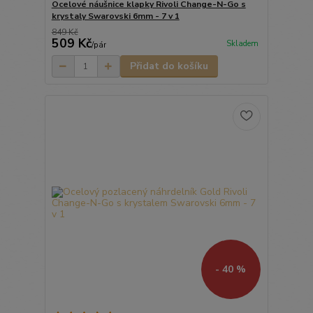
Ocelové náušnice klapky Rivoli Change-N-Go s
krystaly Swarovski 6mm - 7 v 1
849 Kč
509 Kč
Skladem
/
pár
Přidat do košíku
- 40 %