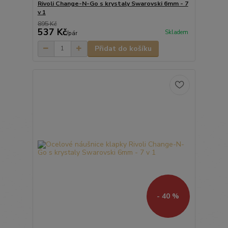
Rivoli Change-N-Go s krystaly Swarovski 6mm - 7
v 1
895 Kč
537 Kč
Skladem
/
pár
Přidat do košíku
- 40 %