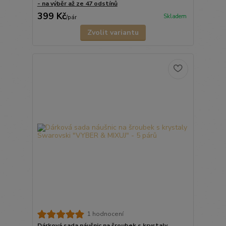
- na výběr až ze 47 odstínů
399 Kč
Skladem
/
pár
Zvolit variantu
1 hodnocení
Dárková sada náušnic na šroubek s krystaly