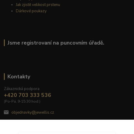
Jak zjistit velikost prstenu
Dárkové poukazy
Jsme registrovaní na puncovním úřadě.
Kontakty
Zákaznická podpora
+420 703 333 536
(Po-Pá, 9-15:30 hod.)
objednavky@jewellis.cz