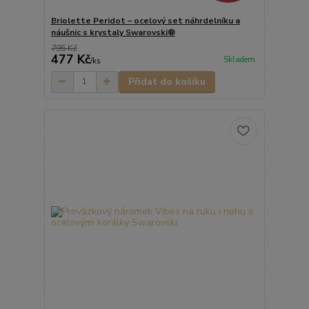
Briolette Peridot – ocelový set náhrdelníku a
náušnic s krystaly Swarovski®
795 Kč
477 Kč
Skladem
/
ks
Přidat do košíku