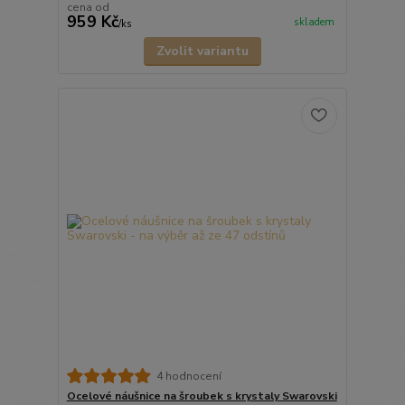
cena od
959 Kč
skladem
/
ks
Zvolit variantu
4 hodnocení
Ocelové náušnice na šroubek s krystaly Swarovski