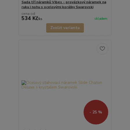
Sada tří náramků Vibes - provázkový náramek na
ruku i nohu s ocelovými korálky Swarovski
cena od
534 Kč
skladem
/
ks
Zvolit variantu
- 25 %