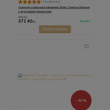
1 hodnocení
Ocelový stahovací náramek Slide Chaton Deluxe
s krystalem Swarovski
495 Kč
371 Kč
Skladem
/
ks
Zvolit variantu
- 40 %