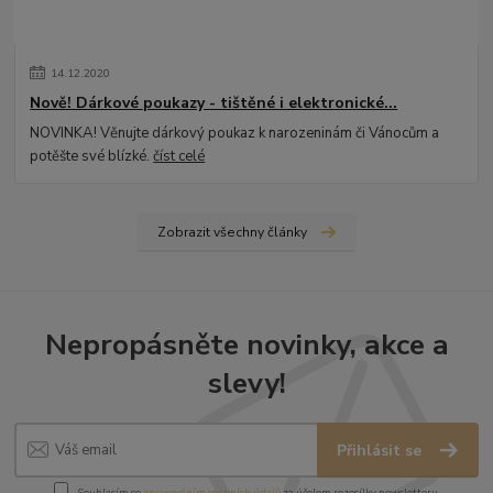
14
.
12
.
2020
Nově! Dárkové poukazy - tištěné i elektronické...
NOVINKA! Věnujte dárkový poukaz k narozeninám či Vánocům a
potěšte své blízké.
číst celé
Zobrazit všechny články
Nepropásněte novinky, akce a
slevy!
Přihlásit se
Souhlasím se
zpracováním osobních údajů
za účelem rozesílky newsletteru.