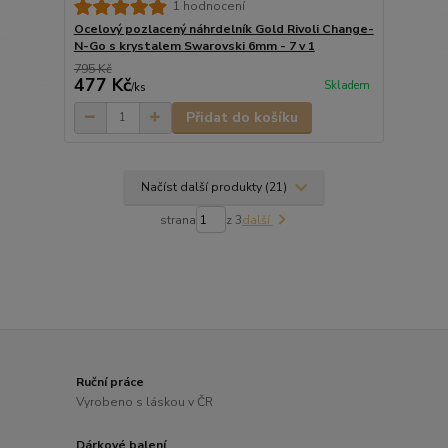
1 hodnocení
Ocelový pozlacený náhrdelník Gold Rivoli Change-
N-Go s krystalem Swarovski 6mm - 7 v 1
795 Kč
477 Kč
Skladem
/
ks
Přidat do košíku
Načíst další produkty (21)
strana
z 3
další
Ruční práce
Vyrobeno s láskou v ČR
Dárkové balení