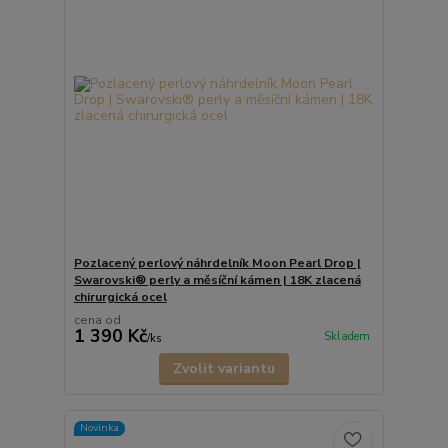
Pozlacený perlový náhrdelník Moon Pearl Drop |
Swarovski® perly a měsíční kámen | 18K zlacená
chirurgická ocel
cena od
1 390 Kč
Skladem
/
ks
Zvolit variantu
Novinka