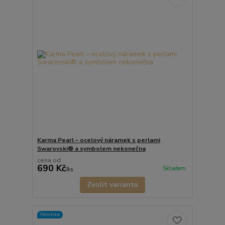
Karma Pearl – ocelový náramek s perlami
Swarovski® a symbolem nekonečna
cena od
690 Kč
Skladem
/
ks
Zvolit variantu
Novinka