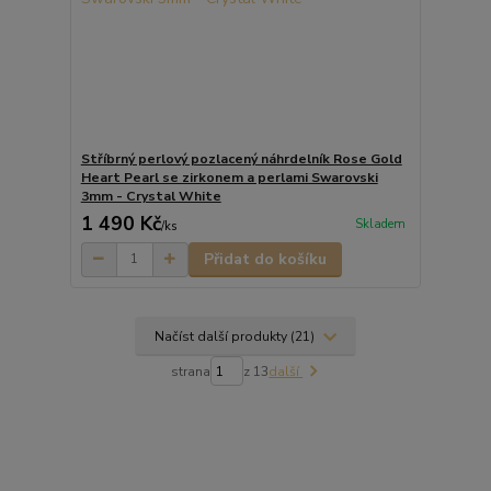
Stříbrný perlový pozlacený náhrdelník Rose Gold
Heart Pearl se zirkonem a perlami Swarovski
3mm - Crystal White
1 490 Kč
Skladem
/
ks
Přidat do košíku
Načíst další produkty (21)
strana
z 13
další