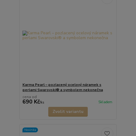
Karma Pearl – pozlacený ocelový náramek s
perlami Swarovski® a symbolem nekonečna
cena od
690 Kč
Skladem
/
ks
Zvolit variantu
Novinka