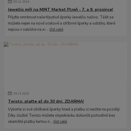
05
.
12
.
2024
Jewellis míří na MINT Market Plzeň - 7. a 8. prosince!
Přijďte omrknout naše třpytivé šperky Jewellis naživo. Těšit se
můžete nejen na nové ocelové a stříbrné šperky a odstíny, které
nejsou v nabídce na e-...
číst celé
25
.
11
.
2022
Twisto: plaťte až do 30 dní. ZDARMA!
Vyberte si své oblíbené šperky hned a platbu si nechte na později.
Díky službě Twisto můžete objednávku dokončit pohodlně bez
okamžité platby kartou n...
číst celé