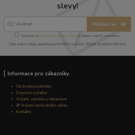
slevy!
Přihlásit se
Souhlasím se
zpracováním osobních údajů
za účelem rozesílky newsletteru.
Vaše osobní údaje neposkytujeme třetím osobám. Můžete se kdykoli odhlásit.
Informace pro zákazníky
Obchodní podmínky
Doprava a platba
Vrácení, výměna a reklamace
🎁
Vrácení nevhodného dárku
Kontakty