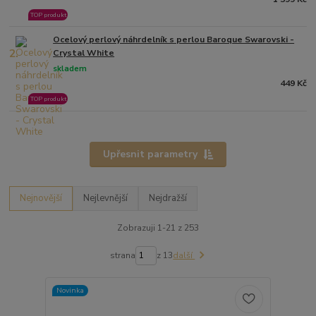
TOP produkt
Ocelový perlový náhrdelník s perlou Baroque Swarovski -
2.
Crystal White
skladem
449 Kč
TOP produkt
Upřesnit parametry
Nejnovější
Nejlevnější
Nejdražší
Zobrazuji 1-21 z 253
strana
z 13
další
Novinka