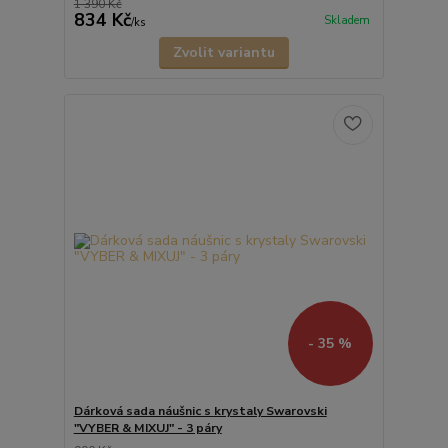
1 390 Kč
834 Kč
Skladem
/
ks
Zvolit variantu
- 35 %
Dárková sada náušnic s krystaly Swarovski
"VYBER & MIXUJ" - 3 páry