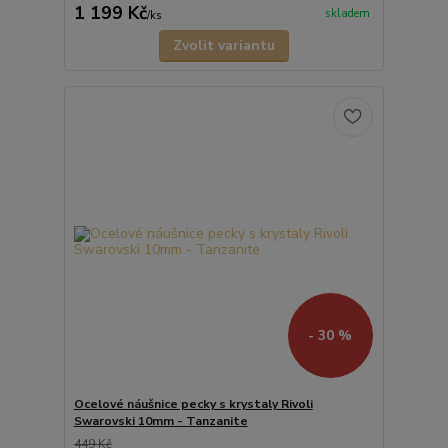
1 199 Kč
skladem
/
ks
Zvolit variantu
- 30 %
Ocelové náušnice pecky s krystaly Rivoli
Swarovski 10mm - Tanzanite
449 Kč