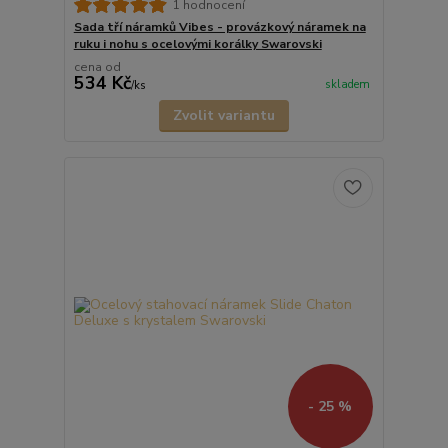
1 hodnocení
Sada tří náramků Vibes - provázkový náramek na
ruku i nohu s ocelovými korálky Swarovski
cena od
534 Kč
skladem
/
ks
Zvolit variantu
- 25 %