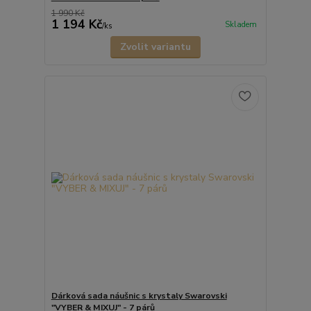
1 990 Kč
1 194 Kč
Skladem
/
ks
Zvolit variantu
Dárková sada náušnic s krystaly Swarovski
"VYBER & MIXUJ" - 7 párů