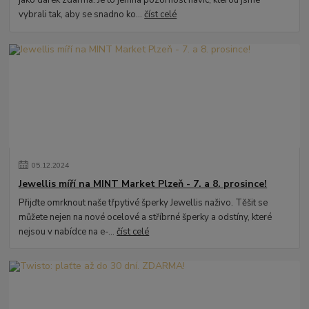
jako dárek zdarma. Je to jemná pozornost navíc, kterou jsme
vybrali tak, aby se snadno ko...
číst celé
05
.
12
.
2024
Jewellis míří na MINT Market Plzeň - 7. a 8. prosince!
Přijďte omrknout naše třpytivé šperky Jewellis naživo. Těšit se
můžete nejen na nové ocelové a stříbrné šperky a odstíny, které
nejsou v nabídce na e-...
číst celé