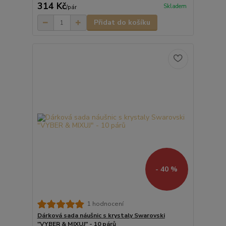
314 Kč
Skladem
/
pár
Přidat do košíku
- 40 %
1 hodnocení
Dárková sada náušnic s krystaly Swarovski
"VYBER & MIXUJ" - 10 párů