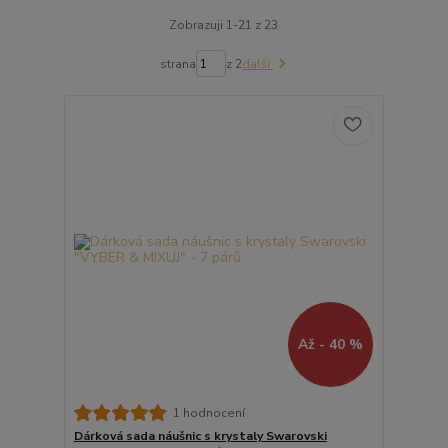
Zobrazuji 1-21 z 23
strana
z 2
další
Až - 40 %
1 hodnocení
Dárková sada náušnic s krystaly Swarovski