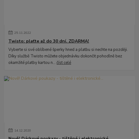
25
.
11
.
2022
Twisto: plaťte až do 30 dní. ZDARMA!
Vyberte si své oblíbené šperky hned a platbu si nechte na později.
Díky službě Twisto můžete objednávku dokončit pohodlně bez
okamžité platby kartou n...
číst celé
14
.
12
.
2020
Nově! Dárkové poukazy - tištěné i elektronické...