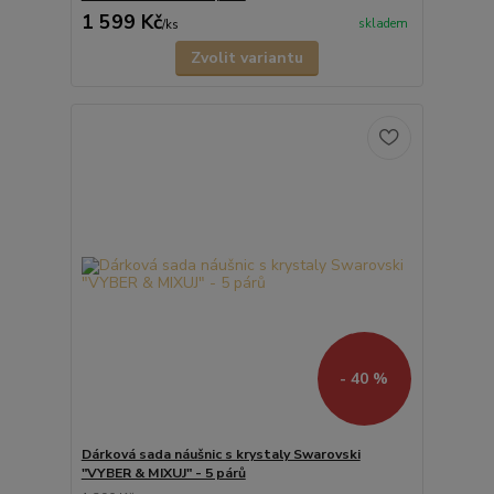
1 599 Kč
skladem
/
ks
Zvolit variantu
- 40 %
Dárková sada náušnic s krystaly Swarovski
"VYBER & MIXUJ" - 5 párů