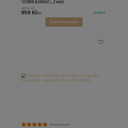
"VYBER & MIXUJ" - 7 párů
cena od
959 Kč
skladem
/
ks
Zvolit variantu
4 hodnocení