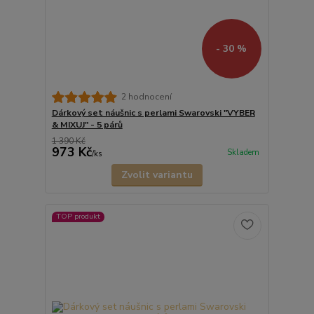
- 30 %
2 hodnocení
Dárkový set náušnic s perlami Swarovski "VYBER
& MIXUJ" - 5 párů
1 390 Kč
973 Kč
Skladem
/
ks
Zvolit variantu
TOP produkt