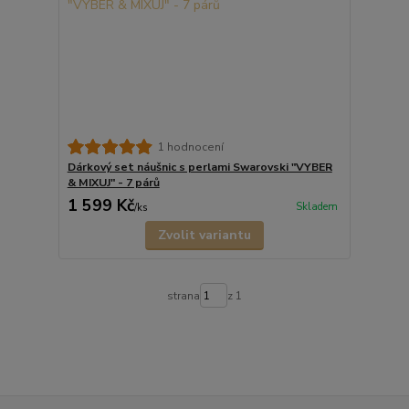
1 hodnocení
Dárkový set náušnic s perlami Swarovski "VYBER
& MIXUJ" - 7 párů
1 599 Kč
Skladem
/
ks
Zvolit variantu
strana
z 1