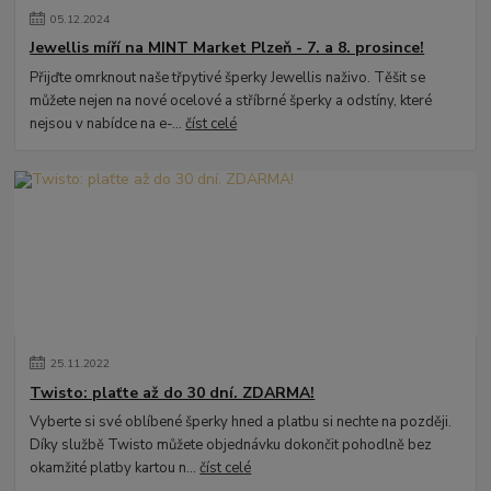
05
.
12
.
2024
Jewellis míří na MINT Market Plzeň - 7. a 8. prosince!
Přijďte omrknout naše třpytivé šperky Jewellis naživo. Těšit se
můžete nejen na nové ocelové a stříbrné šperky a odstíny, které
nejsou v nabídce na e-...
číst celé
25
.
11
.
2022
Twisto: plaťte až do 30 dní. ZDARMA!
Vyberte si své oblíbené šperky hned a platbu si nechte na později.
Díky službě Twisto můžete objednávku dokončit pohodlně bez
okamžité platby kartou n...
číst celé