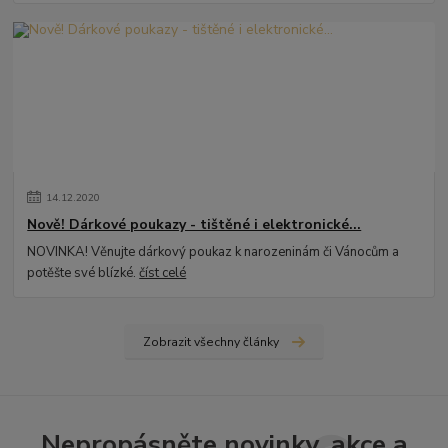
14
.
12
.
2020
Nově! Dárkové poukazy - tištěné i elektronické...
NOVINKA! Věnujte dárkový poukaz k narozeninám či Vánocům a
potěšte své blízké.
číst celé
Zobrazit všechny články
Nepropásněte novinky, akce a