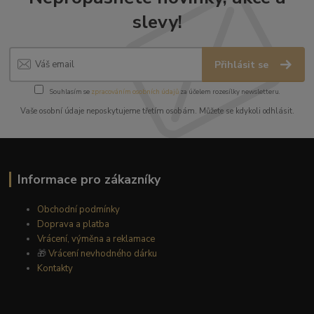
slevy!
Přihlásit se
Souhlasím se
zpracováním osobních údajů
za účelem rozesílky newsletteru.
Vaše osobní údaje neposkytujeme třetím osobám. Můžete se kdykoli odhlásit.
Informace pro zákazníky
Obchodní podmínky
Doprava a platba
Vrácení, výměna a reklamace
🎁
Vrácení nevhodného dárku
Kontakty