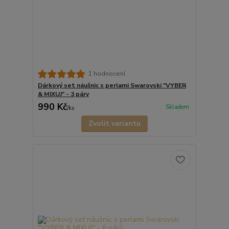
1 hodnocení
Dárkový set náušnic s perlami Swarovski "VYBER
& MIXUJ" - 3 páry
990 Kč
Skladem
/
ks
Zvolit variantu