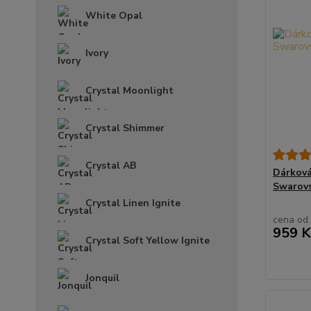
White Opal
Ivory
Crystal Moonlight
Crystal Shimmer
Crystal AB
Dárková
Swarovs
Crystal Linen Ignite
cena od
959 K
Crystal Soft Yellow Ignite
Jonquil