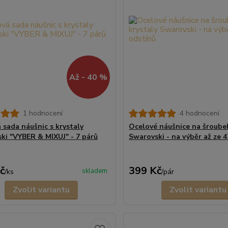
Až - 40 %
1 hodnocení
4 hodnocení
 sada náušnic s krystaly
Ocelové náušnice na šroubek
ki "VYBER & MIXUJ" - 7 párů
Swarovski - na výběr až ze 
č
399 Kč
skladem
/
ks
/
pár
Zvolit variantu
Zvolit variantu