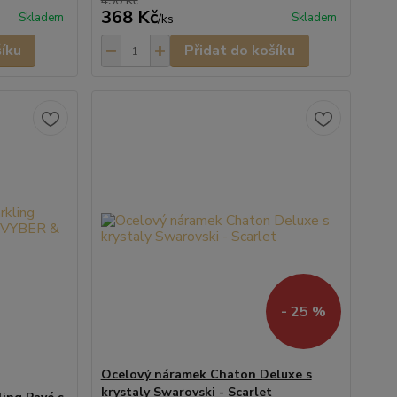
490 Kč
368 Kč
Skladem
Skladem
/
ks
šíku
Přidat do košíku
- 25 %
Ocelový náramek Chaton Deluxe s
krystaly Swarovski - Scarlet