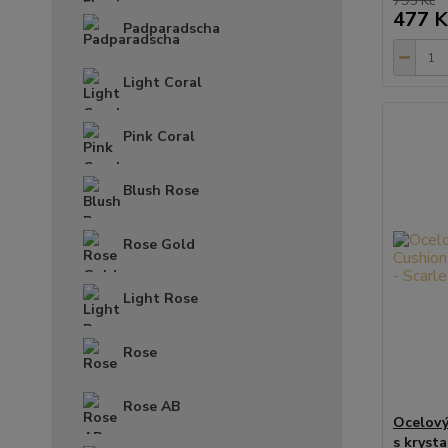
795 Kč
477 K
Padparadscha
Light Coral
Pink Coral
Blush Rose
Rose Gold
Light Rose
Rose
Rose AB
Ocelový
s kryst