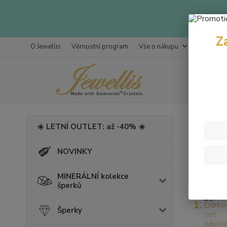
Z
O Jewellis
Věrnostní program
Vše o nákupu
Kontakty
Úvod
Š
☀️ LETNÍ OUTLET: až -40% ☀️
Scar
NOVINKY
Nejpro
MINERÁLNÍ kolekce
šperků
1.
Šperky