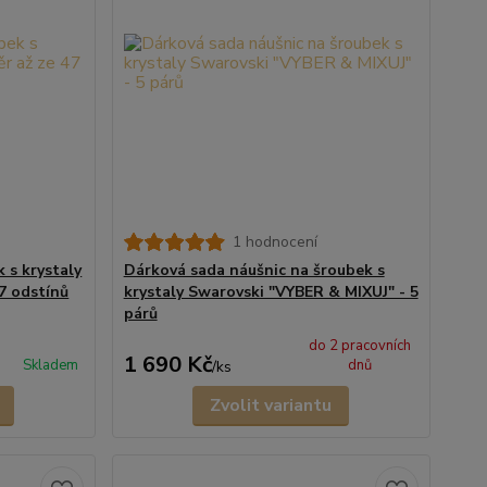
1 hodnocení
 s krystaly
Dárková sada náušnic na šroubek s
47 odstínů
krystaly Swarovski "VYBER & MIXUJ" - 5
párů
do 2 pracovních
1 690 Kč
Skladem
dnů
/
ks
Zvolit variantu