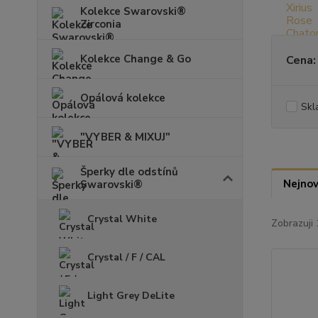
Kolekce Swarovski®
Zirconia
Kolekce Change & Go
Cena:
Opálová kolekce
Skl
"VYBER & MIXUJ"
Šperky dle odstínů
Nejnov
Swarovski®
Crystal White
Zobrazuji 
Crystal / F / CAL
Light Grey DeLite