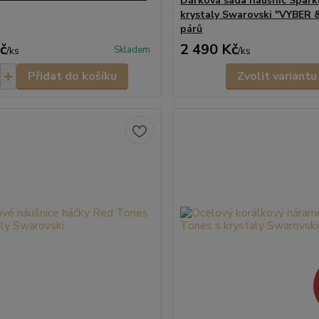
Dárková sada náušnic Spark
krystaly Swarovski "VYBER &
párů
č
2 490 Kč
Skladem
/
ks
/
ks
Přidat do košíku
Zvolit variantu