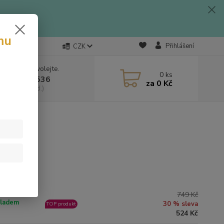
mu
Přihlášení
CZK
 si rady? Zavolejte.
0
ks
 703 333 536
za
0 Kč
, 9-15:30 hod.)
749 Kč
ladem
30 % sleva
TOP produkt
524 Kč