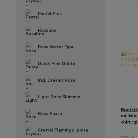
Pastel Pink
Rosaline
Rose Water Opal
Dusty Pink Delite
Irid. Dreamy Rose
Light Rose Shimmer
Briolet
Rose Peach
náušnic
chirurgi
Crystal Flamingo Ignite