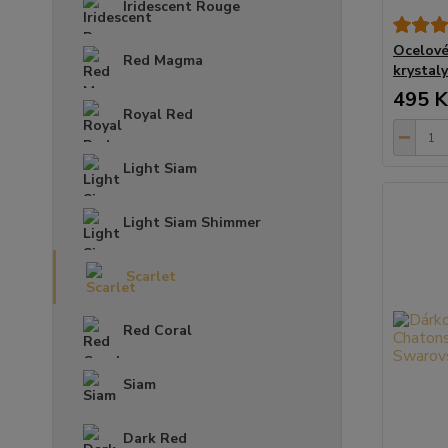
Iridescent Rouge
Ocelové
Red Magma
krystal
495 K
Royal Red
Light Siam
Light Siam Shimmer
Scarlet
Red Coral
Siam
Dark Red