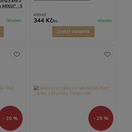
ling Pavé s
 MIXUJ" - 5
459 Kč
344 Kč
Skladem
skladem
/
ks
Zvolit variantu
- 20 %
- 25 %