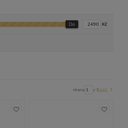
Do
Kč
strana
z 3
další