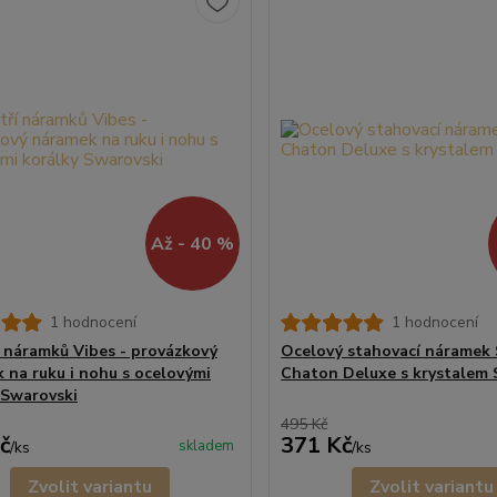
Až - 40 %
1 hodnocení
1 hodnocení
í náramků Vibes - provázkový
Ocelový stahovací náramek 
 na ruku i nohu s ocelovými
Chaton Deluxe s krystalem 
 Swarovski
495 Kč
č
371 Kč
skladem
/
ks
/
ks
Zvolit variantu
Zvolit variantu