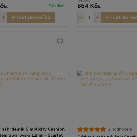
949 Kč
č
664 Kč
Skladem
/
ks
/
ks
Přidat do košíku
Přidat do ko
 náhrdelník Simplicity Cushion
1 hodnocení
alem Swarovski 12mm - Scarlet