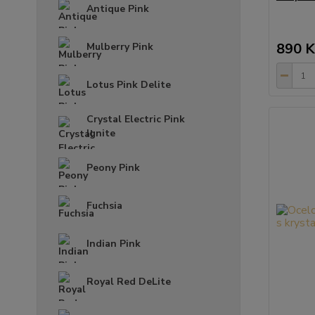
Antique Pink
890 K
Mulberry Pink
Lotus Pink Delite
Crystal Electric Pink
Ignite
Peony Pink
Fuchsia
Indian Pink
Royal Red DeLite