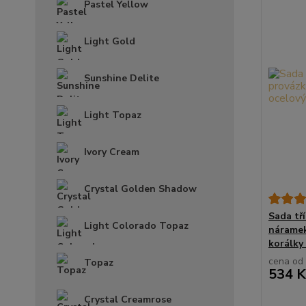
Pastel Yellow
Light Gold
Sunshine Delite
Light Topaz
Ivory Cream
Crystal Golden Shadow
Sada tř
Light Colorado Topaz
náramek
korálky
cena od
Topaz
534 K
Crystal Creamrose