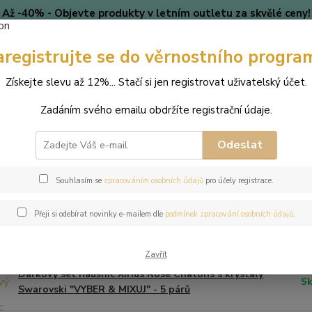
Až -40% - Objevte produkty v letním outletu za skvělé ceny!
Platí do vyprodání zásob.
aregistrujte se do věrnostního progra
🎄 VÁNOCE
Blog
Získejte slevu až 12%... Stačí si jen registrovat uživatelský účet.
Nevíte
Hledat
Zadáním svého emailu obdržíte registrační údaje.
+420
(Po-Pá
Odeslat
perky dle odstínů Swarovski®
Scarlet
Souhlasím se
zpracováním osobních údajů
pro účely registrace.
let
Přeji si odebírat novinky e-mailem dle
podmínek zpracování osobních údajů
.
dávanější
Zavřít
Dárkový set náušnic Xirius Rose Chatons s krystaly
Sk
Swarovski "VYBER & MIXUJ" - 5 párů