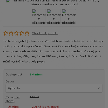
Ohodnotit produkt
Tento energetický náramek z přírodních kamenů dotváří perly pocházející
z dílny rakouské společnosti Swarovski® a ozdobný korálek vyrobený z
chirurgické oceli ve stříbrném vysoce lesklém provedení. Vhodný pro
znamení: Býk, Váhy, Lev, Beran, Blíženci, Panna, Střelec, Vodnář Kvalitní
ručně vyráběný ko...
celý popis
Dostupnost
Skladem
Délka
Cena před
590 Kč
slevou
Ušetříte
206 Kč (
35
% sleva)