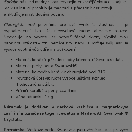
Sodalit
má mezi modrými kameny nejintenzivnější vibrace, spojuje
logiku s intuicí, prohlubuje meditaci a představivost, rozvíjí
a zklidňuje mysl, dodává odvahu.
Chirurgická ocel
je známa pro své vynikající vlastnosti - je
hypoalergenní, tzn., že nevyvolává žádné alergické reakce.
Neoxiduje, na povrchu se netvoří žádné skvrny. Vyniká svou
barevnou stálostí – tzn., nemění svoji barvu a udržuje svůj lesk. Je
vysoce odolná vůči odření a poškození.
Materiál korálků: přírodní modrý křemen, růženín a sodalit
Materiál perly: perla Swarovski®
Materiál kovového korálku: chirurgická ocel 316L
Povrchová úprava: ručně vysoce leštěná (vzhled
rhodiovaného stříbra)
Průměr korálků a perly: cca 8 mm
Váha náramku: 17 g
Náramek je dodáván v dárkové krabičce s magnetickým
zavíráním označené logem Jewellis a Made with Swarovski®
Crystals.
Poznámka:
Voskové perle Swarovski jsou věrné imitace pravých