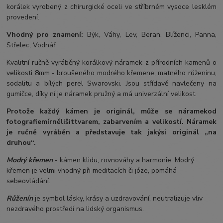
korálek vyrobený z chirurgické oceli ve stříbrném vysoce lesklém
provedení.
Vhodný pro znamení:
Býk, Váhy, Lev, Beran, Blíženci, Panna,
Střelec, Vodnář
Kvalitní ručně vyráběný korálkový náramek z přírodních kamenů o
velikosti 8mm - broušeného modrého křemene, matného růženínu,
sodalitu a bílých perel Swarovski. Jsou střídavě navlečeny na
gumičce, díky ní je náramek pružný a má univerzální velikost.
Protože každý kámen je originál, může se náramek
od
fotografie
mírně
lišit
tvarem, zabarvením a velikostí
. Náramek
je ručně vyráběn a představuje tak jakýsi originál „na
druhou“.
Modrý křemen
- kámen klidu, rovnováhy a harmonie. Modrý
křemen je velmi vhodný při meditacích či józe, pomáhá
sebeovládání.
Růženín
je symbol lásky, krásy a uzdravování, neutralizuje vliv
nezdravého prostředí na lidský organismus.