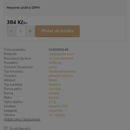
Nejsme plátci DPH
384 Kč
/
ks
Přidat do košíku
Číslo produktu:
CHO555145
Materiál:
chirurgická ocel
Povrchová úprava:
vysoce leštěná
Provedení:
stříbrné
Osázení Swarovski:
perla
Typ krystalu:
Voskovaná perla
Osázení:
přírodní kámen
Velikost:
8mm
Typ kamene:
Sodalit
Barva perly:
Crystal
Barva:
modrá
Motiv:
kulatý
Váha šperku:
17 g
Výrobce:
Jewellis ČR
kategorie:
náramky
Záruka:
24 měsíců
Hlídat cenu / dostupnost
Do oblíbených