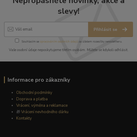
Nepropásněte novinky, akce a
slevy!
Přihlásit se
Souhlasím se
zpracováním osobních údajů
za účelem rozesílky newsletteru.
Vaše osobní údaje neposkytujeme třetím osobám. Můžete se kdykoli odhlásit.
Informace pro zákazníky
Obchodní podmínky
Doprava a platba
Vrácení, výměna a reklamace
🎁
Vrácení nevhodného dárku
Kontakty