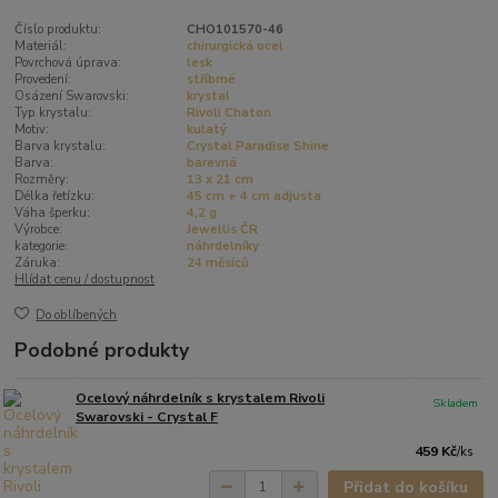
Číslo produktu:
CHO101570-46
Materiál:
chirurgická ocel
Povrchová úprava:
lesk
Provedení:
stříbrné
Osázení Swarovski:
krystal
Typ krystalu:
Rivoli Chaton
Motiv:
kulatý
Barva krystalu:
Crystal Paradise Shine
Barva:
barevná
Rozměry:
13 x 21 cm
Délka řetízku:
45 cm + 4 cm adjusta
Váha šperku:
4,2 g
Výrobce:
Jewellis ČR
kategorie:
náhrdelníky
Záruka:
24 měsíců
Hlídat cenu / dostupnost
Do oblíbených
Podobné produkty
Ocelový náhrdelník s krystalem Rivoli
Skladem
Swarovski - Crystal F
459 Kč
/
ks
Přidat do košíku