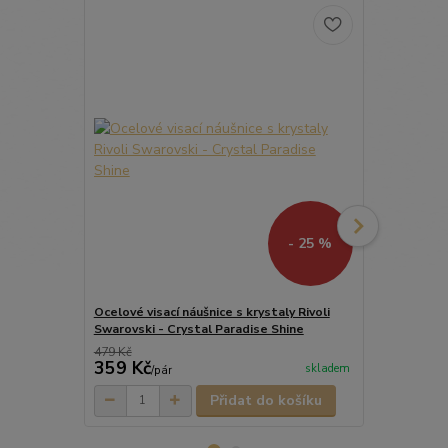
- 25 %
Ocelové visací náušnice s krystaly Rivoli
Ocelové náuš
Swarovski - Crystal Paradise Shine
Swarovski 1
479 Kč
449 Kč
359 Kč
314 Kč
skladem
/
pár
/
ks
Přidat do košíku