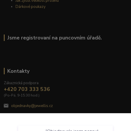
Jak zjistit velikost prstenu
Dárkové poukazy
Jsme registrovaní na puncovním úřadě.
Kontakty
Zákaznická podpora
+420 703 333 536
(Po-Pá, 9-15:30 hod.)
objednavky@jewellis.cz