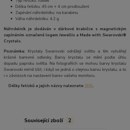
Typ řetízku: hádek
Délka řetízku: 45 cm + 4 cm prodloužení
Zapínání náhrdelníku: na karabinu
Váha náhrdelníku: 4,2 g
Náhrdelník je dodáván v dárkové krabičce s magnetickým
zapínáním označené logem Jewellis a Made with Swarovski®
Crystals.
Poznámka:
Krystaly Swarovski odrážejí světlo a tím vytvářejí
krásné barevné odlesky. Barvy krystalu se mění podle úhlu
dopadu paprsku světla. Na fotografiích se mohou barvy krystalu
Swarovski mírně lišit, i když se jedná o stejnou barvu krystalu, a to
i v závislosti na nastavení barev vašeho monitoru.
Délky řetízků a jejich názvy naleznete
ZDE
.
Související zboží
2