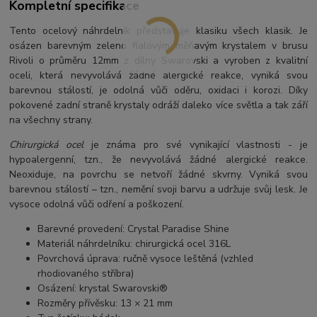
Kompletní specifikace
Tento ocelový náhrdelník představuje klasiku všech klasik. Je
osázen barevným zeleno fialovým měňavým krystalem v brusu
Rivoli o průměru 12mm z dílny Swarovski a vyroben z kvalitní
oceli, která nevyvolává žádné alergické reakce, vyniká svou
barevnou stálostí, je odolná vůči oděru, oxidaci i korozi. Díky
pokovené zadní straně krystaly odráží daleko více světla a tak září
na všechny strany.
Chirurgická ocel
je známa pro své vynikající vlastnosti - je
hypoalergenní, tzn., že nevyvolává žádné alergické reakce.
Neoxiduje, na povrchu se netvoří žádné skvrny. Vyniká svou
barevnou stálostí – tzn., nemění svoji barvu a udržuje svůj lesk. Je
vysoce odolná vůči odření a poškození.
Barevné provedení: Crystal Paradise Shine
Materiál náhrdelníku: chirurgická ocel 316L
Povrchová úprava: ručně vysoce leštěná (vzhled
rhodiovaného stříbra)
Osázení: krystal Swarovski®
Rozměry přívěsku: 13 × 21 mm