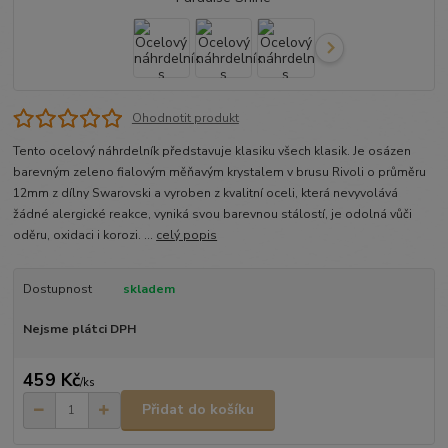
Ohodnotit produkt
Tento ocelový náhrdelník představuje klasiku všech klasik. Je osázen
barevným zeleno fialovým měňavým krystalem v brusu Rivoli o průměru
12mm z dílny Swarovski a vyroben z kvalitní oceli, která nevyvolává
žádné alergické reakce, vyniká svou barevnou stálostí, je odolná vůči
oděru, oxidaci i korozi. ...
celý popis
Dostupnost
skladem
Nejsme plátci DPH
459 Kč
/
ks
Přidat do košíku