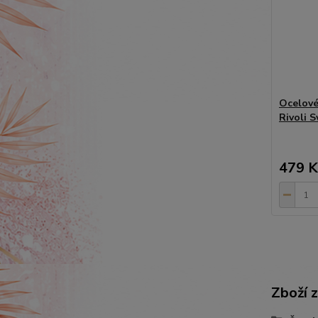
Ocelové 
Rivoli 
479 K
Zboží 