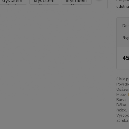
odolná 
Dos
Nej
45
Číslo p
Povrch
Osázen
Motiv:
Barva:
Délka
řetízku:
Výrobc
Záruka: