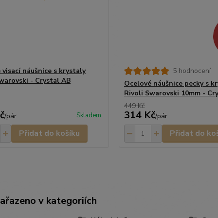
visací náušnice s krystaly
5 hodnocení
Swarovski - Crystal AB
Ocelové náušnice pecky s kr
Rivoli Swarovski 10mm - Cr
449 Kč
č
314 Kč
Skladem
/
pár
/
pár
Přidat do košíku
Přidat do ko
zařazeno v kategoriích