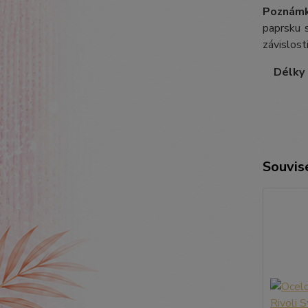
Poznámk
paprsku s
závislost
Délky ř
Souvise