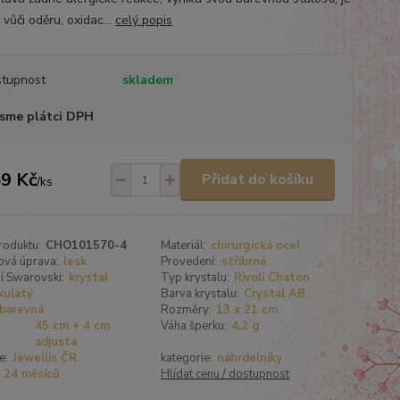
vůči oděru, oxidac...
celý popis
tupnost
skladem
sme plátci DPH
9 Kč
Přidat do košíku
/
ks
roduktu:
CHO101570-4
Materiál:
chirurgická ocel
ová úprava:
lesk
Provedení:
stříbrné
í Swarovski:
krystal
Typ krystalu:
Rivoli Chaton
kulatý
Barva krystalu:
Crystal AB
barevná
Rozměry:
13 x 21 cm
45 cm + 4 cm
Váha šperku:
4,2 g
adjusta
e:
Jewellis ČR
kategorie:
náhrdelníky
24 měsíců
Hlídat cenu / dostupnost