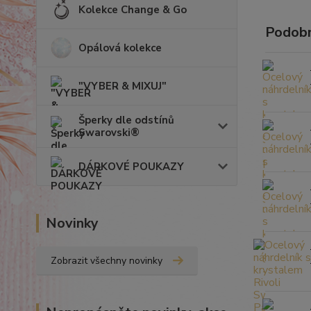
Kolekce Change & Go
Podobn
Opálová kolekce
"VYBER & MIXUJ"
Šperky dle odstínů
Swarovski®
DÁRKOVÉ POUKAZY
Novinky
Zobrazit všechny novinky