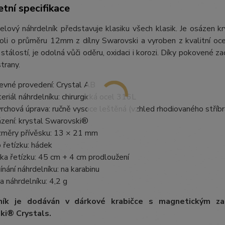
tní specifikace
lový náhrdelník představuje klasiku všech klasik. Je osázen k
oli o průměru 12mm z dílny Swarovski a vyroben z kvalitní ocel
stálostí, je odolná vůči oděru, oxidaci i korozi. Díky pokovené za
trany.
evné provedení: Crystal AB
eriál náhrdelníku: chirurgická ocel 316L
rchová úprava: ručně vysoce leštěná (vzhled rhodiovaného stříbr
zení: krystal Swarovski®
měry přívěsku: 13 × 21 mm
 řetízku: hádek
ka řetízku: 45 cm + 4 cm prodloužení
ínání náhrdelníku: na karabinu
a náhrdelníku: 4,2 g
ník je dodáván v dárkové krabičce s magnetickým z
ki® Crystals.