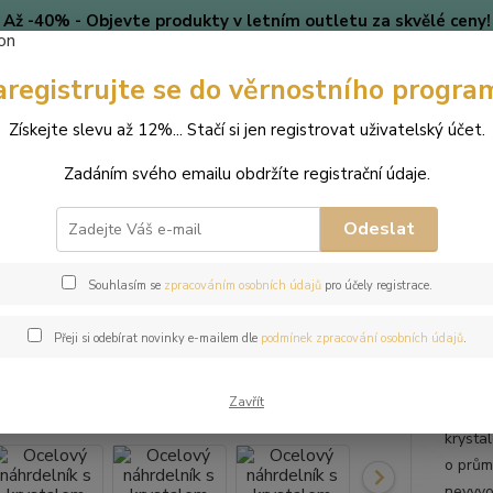
Až -40% - Objevte produkty v letním outletu za skvělé ceny!
Platí do vyprodání zásob.
aregistrujte se do věrnostního progra
🎄 VÁNOCE
Blog
Získejte slevu až 12%... Stačí si jen registrovat uživatelský účet.
Nevíte
Hledat
Zadáním svého emailu obdržíte registrační údaje.
+420
(Po-Pá
Odeslat
perky
Náhrdelníky
Ocelový náhrdelník s krystalem Rivoli Swarovski
Souhlasím se
zpracováním osobních údajů
pro účely registrace.
ový náhrdelník s krystalem Rivo
Přeji si odebírat novinky e-mailem dle
podmínek zpracování osobních údajů
.
Zavřít
Tento 
krysta
o prům
nevyvo