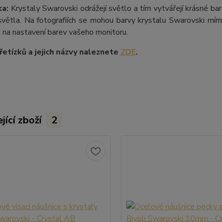
a:
Krystaly Swarovski odrážejí světlo a tím vytvářejí krásné b
větla. Na fotografiích se mohou barvy krystalu Swarovski mírně 
i na nastavení barev vašeho monitoru.
etízků a jejich názvy naleznete
ZDE
.
jící zboží
2