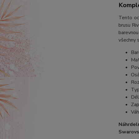
Komple
Tento oce
brusu Riv
barevnou 
všechny s
Bar
Mat
Pov
Osá
Roz
Typ
Dél
Zap
Váh
Náhrdel
Swarovs