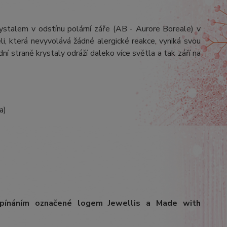
rystalem v odstínu polární záře (AB - Aurore Boreale) v
i, která nevyvolává žádné alergické reakce, vyniká svou
dní straně krystaly odráží daleko více světla a tak září na
a)
apínáním označené logem Jewellis a Made with