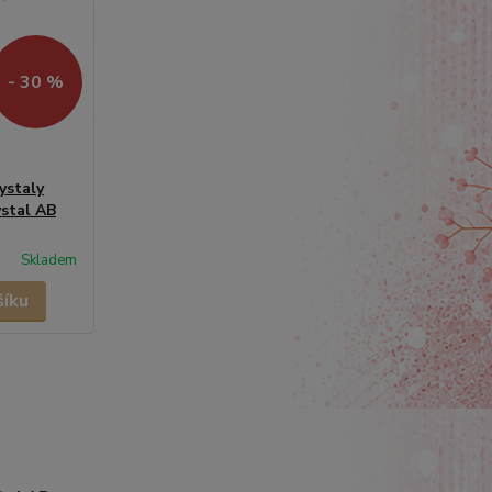
- 30 %
ystaly
ystal AB
Skladem
šíku