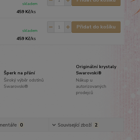
Přidat do košíku
skladem
459 Kč
/
ks
Přidat do košíku
skladem
459 Kč
/
ks
Originální krystaly
Šperk na přání
Swarovski®
Široký výběr odstínů
Nákup u
Swarovski®
autorizovaných
prodejců
mentáře
0
Související zboží
2