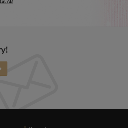
tal AB
y!
.