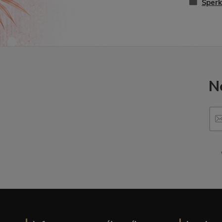
Šperk
N