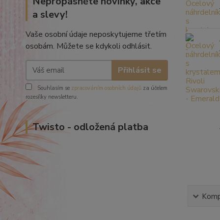
Nepropásněte novinky, akce
a slevy!
Vaše osobní údaje neposkytujeme třetím
osobám. Můžete se kdykoli odhlásit.
Přihlásit se
Souhlasím se
zpracováním osobních údajů
za účelem
rozesílky newsletteru.
Twisto - odložená platba
Kompl