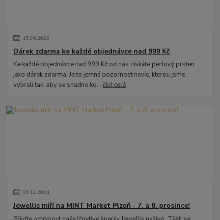
15
.
06
.
2026
Dárek zdarma ke každé objednávce nad 999 Kč
Ke každé objednávce nad 999 Kč od nás získáte perlový prsten
jako dárek zdarma. Je to jemná pozornost navíc, kterou jsme
vybrali tak, aby se snadno ko...
číst celé
05
.
12
.
2024
Jewellis míří na MINT Market Plzeň - 7. a 8. prosince!
Přijďte omrknout naše třpytivé šperky Jewellis naživo. Těšit se