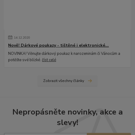
14
.
12
.
2020
Nově! Dárkové poukazy - tištěné i elektronické...
NOVINKA! Věnujte dárkový poukaz k narozeninám či Vánocům a
potěšte své blízké.
číst celé
Zobrazit všechny články
Nepropásněte novinky, akce a
slevy!