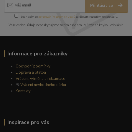
Přihlásit se
Souhlasím se
zpracováním osobních údajů
za účelem rozesílky newsletteru.
Vaše osobní údaje neposkytujeme třetím osobám. Můžete se kdykoli odhlásit.
Informace pro zákazníky
Obchodní podmínky
Doprava a platba
Vrácení, výměna a reklamace
🎁
Vrácení nevhodného dárku
Kontakty
Inspirace pro vás