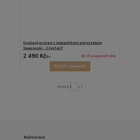
Ocelový prsten s malachitem a krystalem
Swarovski - Crystal F
2 490 Kč
do 15 pracovních dnů
/
ks
Zvolit variantu
strana
z 1
Ruční práce