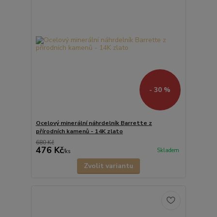
- 30 %
Ocelový minerální náhrdelník Barrette z
přírodních kamenů - 14K zlato
680 Kč
476 Kč
Skladem
/
ks
Zvolit variantu