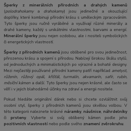
Šperky z
minerálních
přírodních
a drahých kamenů
(
polodrahokamy
a
drahokamy
) jsou jedinečné a okouzlující
doplňky, které kombinuji přírodní krásu s uměleckým zpracováním.
Tyto šperky jsou ručně vyráběné a využívají různé minerály a
drahé kameny, každý s unikátními vlastnostmi, barvami a energií.
Minerální šperky
jsou nejen ozdobou, ale i nositeli symbolických
či energetických vlastností.
Šperky z přírodních kamenů
jsou oblíbené pro svou jedinečnost,
přirozenou krásu a spojení s přírodou. Nabízejí širokou škálu stylů,
od jednoduchých a minimalistických po výrazné a bohaté designy.
Mezi nejčastěji používané přírodní kameny patří například
ametyst,
růženín, růžový opál, křišťál, turmalín, akvamarín, safír, rubín,
měsíční kámen
a další. Tyto šperky jsou nejen krásné, ale často se
věří i v jejich blahodárné účinky na zdraví a energii nositele.
Pokud hledáte originální dárek nebo si chcete ozvláštnit svůj
osobní styl, šperky z přírodních kamenů jsou skvělou volbou. V
této kategorii naleznete krásné
náramky
,
náušnice
,
náhrdelníky
či
prsteny
. Vyberte si svůj oblíbený kámen podle jeho
pozitivních vlastností
nebo podle svého
znamení zvěrokruhu
.