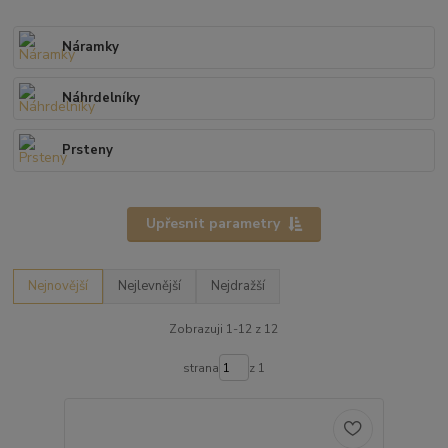
Náramky
Náhrdelníky
Prsteny
Upřesnit parametry
Nejnovější
Nejlevnější
Nejdražší
Zobrazuji 1-12 z 12
strana
z 1