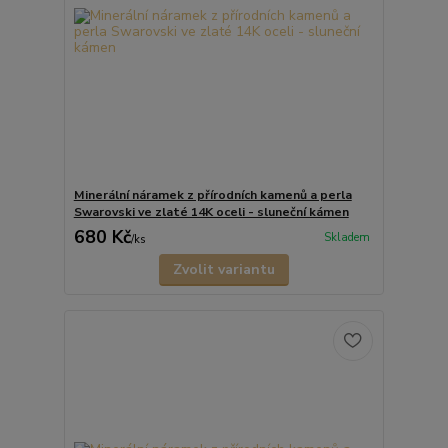
Minerální náramek z přírodních kamenů a perla
Swarovski ve zlaté 14K oceli - sluneční kámen
680 Kč
Skladem
/
ks
Zvolit variantu