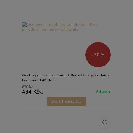
- 30 %
Ocelový minerální náramek Barrette z přírodních
kamenů - 14K zlato
620 Kč
434 Kč
Skladem
/
ks
Zvolit variantu