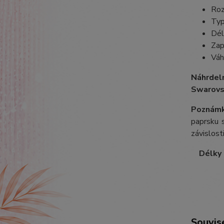
Roz
Typ
Dél
Zap
Váh
Náhrdel
Swarovs
Poznámk
paprsku s
závislost
Délky ř
Souvise