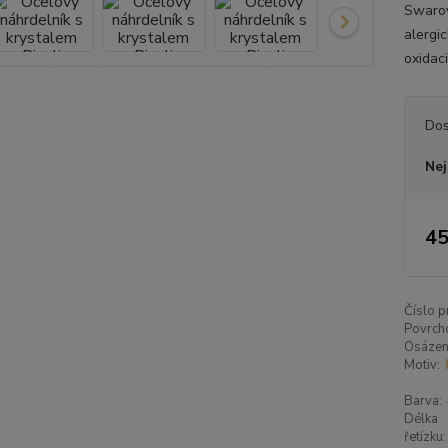
Swarov
alergic
oxidaci
Dos
Nej
45
Číslo p
Povrch
Osázen
Motiv:
Barva:
Délka
řetízku: