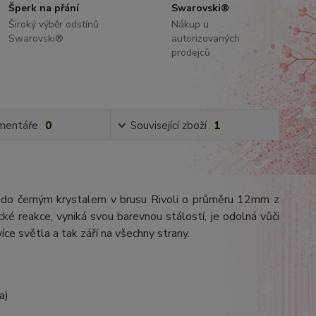
Šperk na přání
Swarovski®
Široký výběr odstínů
Nákup u
Swarovski®
autorizovaných
prodejců
mentáře
0
Související zboží
1
 šedo černým krystalem v brusu Rivoli o průměru 12mm z
cké reakce, vyniká svou barevnou stálostí, je odolná vůči
íce světla a tak září na všechny strany.
a)