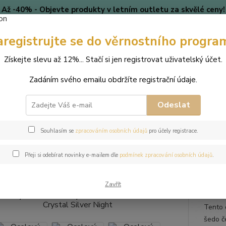
Až -40% - Objevte produkty v letním outletu za skvělé ceny!
Platí do vyprodání zásob.
aregistrujte se do věrnostního progra
🎄 VÁNOCE
Blog
Získejte slevu až 12%... Stačí si jen registrovat uživatelský účet.
Nevíte
Hledat
Zadáním svého emailu obdržíte registrační údaje.
+420
(Po-Pá
Odeslat
perky
Náhrdelníky
Ocelový náhrdelník s krystalem Rivoli Swarovski 
Souhlasím se
zpracováním osobních údajů
pro účely registrace.
ový náhrdelník s krystalem Rivol
Přeji si odebírat novinky e-mailem dle
podmínek zpracování osobních údajů
.
t
Zavřít
Tento 
šedo č