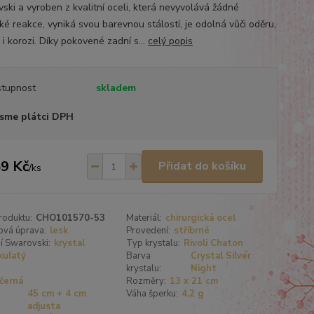
ski a vyroben z kvalitní oceli, která nevyvolává žádné
ké reakce, vyniká svou barevnou stálostí, je odolná vůči oděru,
 i korozi. Díky pokovené zadní s...
celý popis
tupnost
skladem
sme plátci DPH
9 Kč
Přidat do košíku
/
ks
roduktu:
CHO101570-53
Materiál:
chirurgická ocel
ová úprava:
lesk
Provedení:
stříbrné
í Swarovski:
krystal
Typ krystalu:
Rivoli Chaton
kulatý
Barva
Crystal Silver
krystalu:
Night
černá
Rozměry:
13 x 21 cm
45 cm + 4 cm
Váha šperku:
4,2 g
adjusta