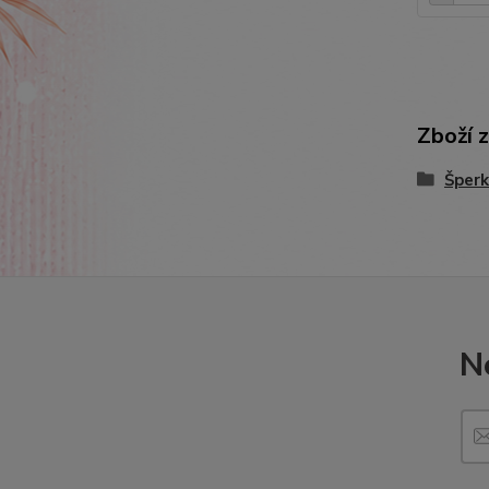
Zboží 
Šperk
N