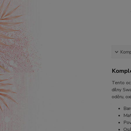
Kompl
Komple
Tento oc
dílny Swa
oděru, ox
Bar
Mat
Pov
Osá