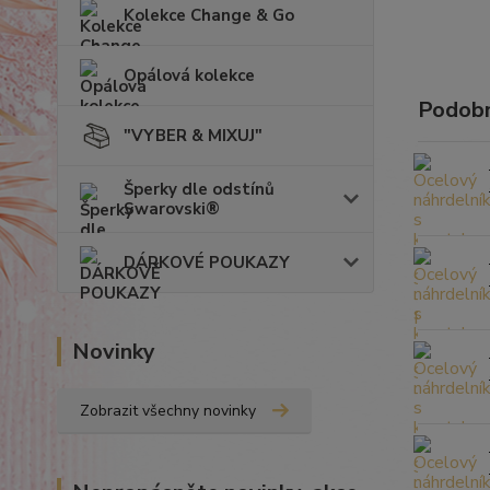
Kolekce Change & Go
Opálová kolekce
Podobn
"VYBER & MIXUJ"
Šperky dle odstínů
Swarovski®
DÁRKOVÉ POUKAZY
Novinky
Zobrazit všechny novinky