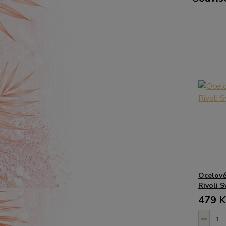
Ocelové 
Rivoli S
479 K