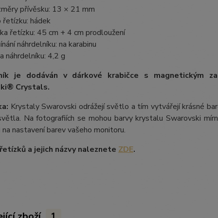
měry přívěsku: 13 × 21 mm
 řetízku: hádek
ka řetízku: 45 cm + 4 cm prodloužení
ínání náhrdelníku: na karabinu
a náhrdelníku: 4,2 g
ník je dodáván v dárkové krabičce s magnetickým z
ki® Crystals.
a:
Krystaly Swarovski odrážejí světlo a tím vytvářejí krásné b
větla. Na fotografiích se mohou barvy krystalu Swarovski mírně 
i na nastavení barev vašeho monitoru.
etízků a jejich názvy naleznete
ZDE
.
jící zboží
1