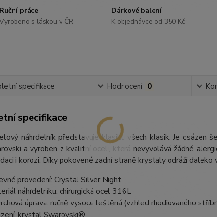
Ruční práce
Dárkové balení
Vyrobeno s láskou v ČR
K objednávce od 350 Kč
etní specifikace
Hodnocení
0
Ko
tní specifikace
elový náhrdelník představuje klasiku všech klasik. Je osázen
rovski a vyroben z kvalitní oceli, která nevyvolává žádné alergi
idaci i korozi. Díky pokovené zadní straně krystaly odráží daleko v
evné provedení: Crystal Silver Night
eriál náhrdelníku: chirurgická ocel 316L
rchová úprava: ručně vysoce leštěná (vzhled rhodiovaného stříbr
zení: krystal Swarovski®