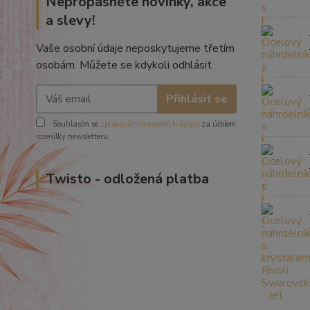
Nepropásněte novinky, akce
a slevy!
Vaše osobní údaje neposkytujeme třetím
osobám. Můžete se kdykoli odhlásit.
Přihlásit se
Souhlasím se
zpracováním osobních údajů
za účelem
rozesílky newsletteru.
Twisto - odložená platba