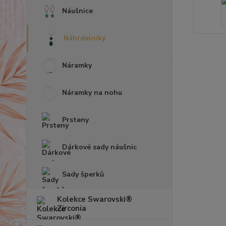
Náušnice
Náhrdelníky
Náramky
Náramky na nohu
Prsteny
Dárkové sady náušnic
Sady šperků
Kolekce Swarovski®
Zirconia