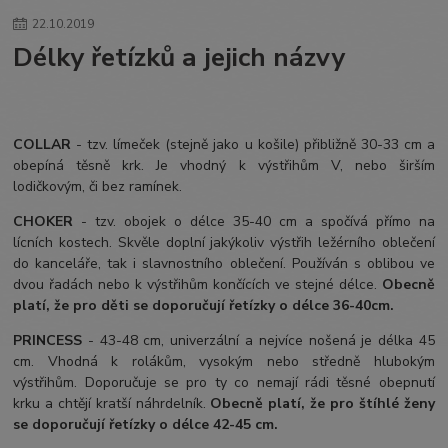
22
.
10
.
2019
Délky řetízků a jejich názvy
COLLAR
- tzv. límeček (stejně jako u košile) přibližně 30-33 cm a
obepíná těsně krk. Je vhodný k výstřihům V, nebo širším
lodičkovým, či bez ramínek.
CHOKER
- tzv. obojek o délce 35-40 cm a spočívá přímo na
lícních kostech. Skvěle doplní jakýkoliv výstřih ležérního oblečení
do kanceláře, tak i slavnostního oblečení. Používán s oblibou ve
dvou řadách nebo k výstřihům končících ve stejné délce.
Obecně
platí, že pro děti se doporučují řetízky o délce 36-40cm.
PRINCESS
- 43-48 cm, univerzální a nejvíce nošená je délka 45
cm. Vhodná k rolákům, vysokým nebo středně hlubokým
výstřihům. Doporučuje se pro ty co nemají rádi těsné obepnutí
krku a chtějí kratší náhrdelník.
Obecně platí, že pro štíhlé ženy
se doporučují řetízky o délce 42-45 cm.