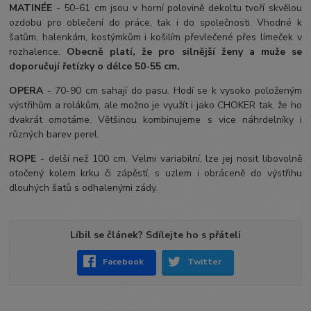
MATINÉE
- 50-61 cm jsou v horní polovině dekoltu tvoří skvělou
ozdobu pro oblečení do práce, tak i do společnosti. Vhodné k
šatům, halenkám, kostýmkům i košilím převlečené přes límeček v
rozhalence.
Obecně platí, že pro silnější ženy a muže se
doporučují řetízky o délce 50-55 cm.
OPERA
- 70-90 cm sahají do pasu. Hodí se k vysoko položeným
výstřihům a rolákům, ale možno je využít i jako CHOKER tak, že ho
dvakrát omotáme. Většinou kombinujeme s vice náhrdelníky i
různých barev perel.
ROPE
- delší než 100 cm. Velmi variabilní, lze jej nosit libovolně
otočený kolem krku či zápěstí, s uzlem i obráceně do výstřihu
dlouhých šatů s odhalenými zády.
Líbil se článek? Sdílejte ho s přáteli
Facebook
Twitter