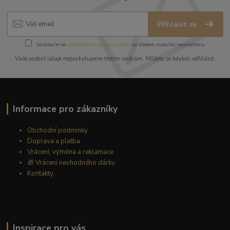
Přihlásit se
Souhlasím se
zpracováním osobních údajů
za účelem rozesílky newsletteru.
Vaše osobní údaje neposkytujeme třetím osobám. Můžete se kdykoli odhlásit.
Informace pro zákazníky
Obchodní podmínky
Doprava a platba
Vrácení, výměna a reklamace
🎁
Vrácení nevhodného dárku
Kontakty
Inspirace pro vás