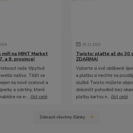
2024
25
.
11
.
2022
s míří na MINT Market
Twisto: plaťte až do 30 d
7. a 8. prosince!
ZDARMA!
omrknout naše třpytivé
Vyberte si své oblíbené šp
wellis naživo. Těšit se
a platbu si nechte na pozděj
ejen na nové ocelové a
službě Twisto můžete obje
šperky a odstíny, které
dokončit pohodlně bez oka
nabídce na e-...
číst celé
platby kartou n...
číst celé
Zobrazit všechny články