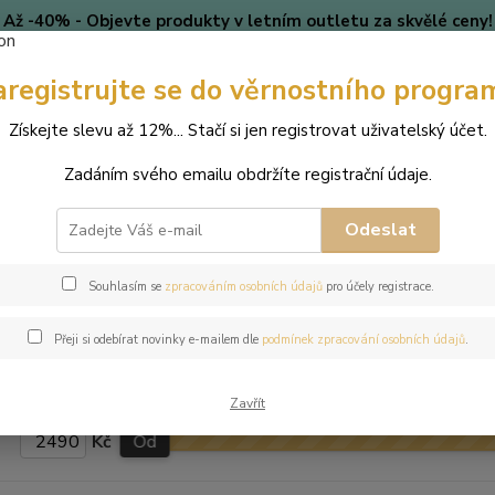
Až -40% - Objevte produkty v letním outletu za skvělé ceny!
Platí do vyprodání zásob.
aregistrujte se do věrnostního progra
🎄 VÁNOCE
Blog
Získejte slevu až 12%... Stačí si jen registrovat uživatelský účet.
Nevíte
Hledat
Zadáním svého emailu obdržíte registrační údaje.
+420
(Po-Pá
Odeslat
INERÁLNÍ kolekce šperků
Prsteny
Souhlasím se
zpracováním osobních údajů
pro účely registrace.
ové a titanové prsteny s přírod
Přeji si odebírat novinky e-mailem dle
podmínek zpracování osobních údajů
.
drahokamy zn. Jewellis
Zavřít
Kč
Od