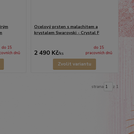
drým
Ocelový prsten s malachitem a
m
krystalem Swarovski - Crystal F
do 15
do 15
2 490 Kč
covních dnů
pracovních dnů
/
ks
Zvolit variantu
strana
z 1