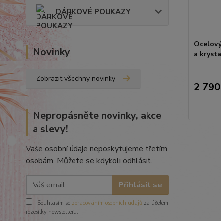
DÁRKOVÉ POUKAZY
Ocelový
Novinky
a kryst
Zobrazit všechny novinky
2 790
Nepropásněte novinky, akce
a slevy!
Vaše osobní údaje neposkytujeme třetím
osobám. Můžete se kdykoli odhlásit.
Přihlásit se
Souhlasím se
zpracováním osobních údajů
za účelem
rozesílky newsletteru.