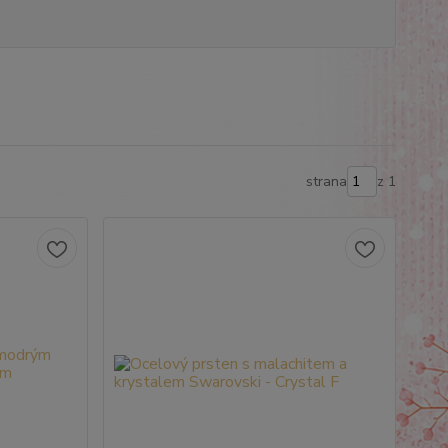
strana
z 1