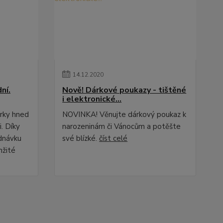
14
.
12
.
2020
ní.
Nově! Dárkové poukazy - tištěné
i elektronické...
erky hned
NOVINKA! Věnujte dárkový poukaz k
i. Díky
narozeninám či Vánocům a potěšte
dnávku
své blízké.
číst celé
mžité