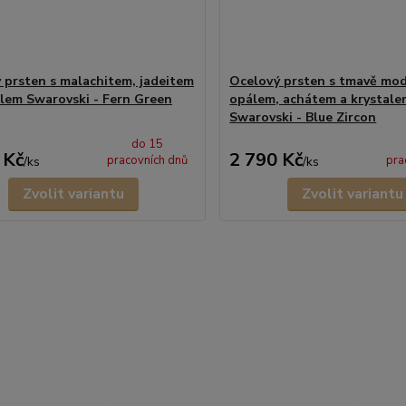
 prsten s malachitem, jadeitem
Ocelový prsten s tmavě mo
alem Swarovski - Fern Green
opálem, achátem a krystale
Swarovski - Blue Zircon
do 15
 Kč
2 790 Kč
pracovních dnů
pra
/
ks
/
ks
Zvolit variantu
Zvolit variantu