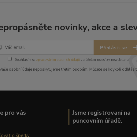
epropásněte novinky, akce a slev
Přihlásit se
Souhlasím se
zpracováním osobních údajů
za účelem rozesílky newsletteru.
Vaše osobní údaje neposkytujeme třetím osobám. Můžete se kdykoli odhlásit
ce pro vás
Jsme registrovaní na
puncovním úřadě.
čovat o šperky