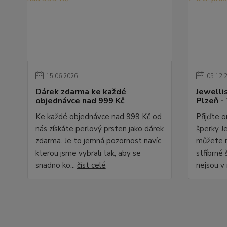
15
.
06
.
2026
05
.
12
.
Dárek zdarma ke každé
Jewelli
objednávce nad 999 Kč
Plzeň - 
Ke každé objednávce nad 999 Kč od
Přijďte 
nás získáte perlový prsten jako dárek
šperky Je
zdarma. Je to jemná pozornost navíc,
můžete n
kterou jsme vybrali tak, aby se
stříbrné 
snadno ko...
číst celé
nejsou v 