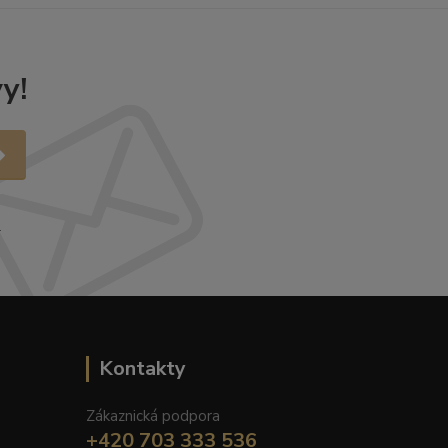
y!
.
Kontakty
Zákaznická podpora
+420 703 333 536