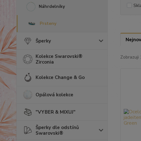
Skl
Náhrdelníky
Prsteny
Nejnov
Šperky
Kolekce Swarovski®
Zobrazuji 
Zirconia
Kolekce Change & Go
Opálová kolekce
"VYBER & MIXUJ"
Šperky dle odstínů
Swarovski®