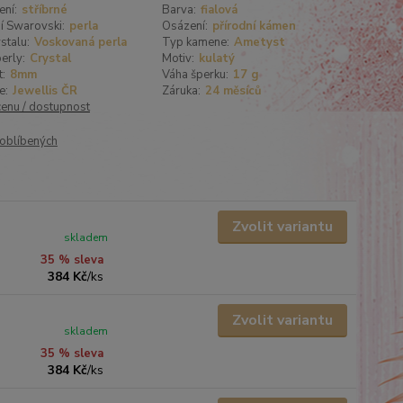
ení:
stříbrné
Barva:
fialová
í Swarovski:
perla
Osázení:
přírodní kámen
stalu:
Voskovaná perla
Typ kamene:
Ametyst
erly:
Crystal
Motiv:
kulatý
t:
8mm
Váha šperku:
17 g
e:
Jewellis ČR
Záruka:
24 měsíců
cenu / dostupnost
oblíbených
Zvolit variantu
skladem
35 % sleva
384 Kč
/
ks
Zvolit variantu
skladem
35 % sleva
384 Kč
/
ks