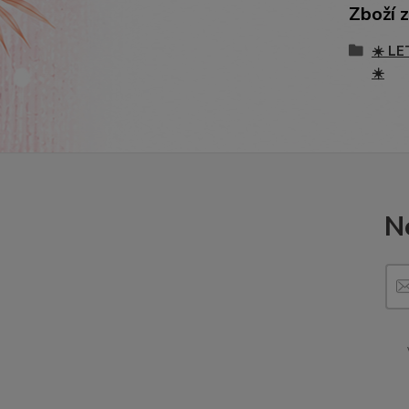
Zboží 
☀️ LE
☀️
N