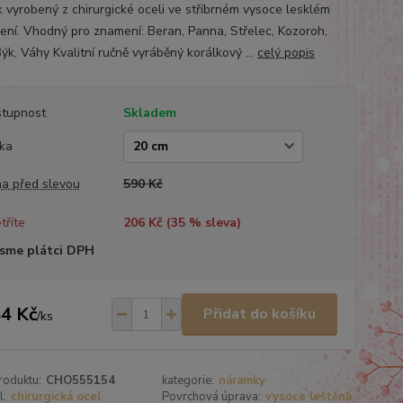
k vyrobený z chirurgické oceli ve stříbrném vysoce lesklém
ení. Vhodný pro znamení: Beran, Panna, Střelec, Kozoroh,
ýk, Váhy Kvalitní ručně vyráběný korálkový ...
celý popis
tupnost
Skladem
ka
a před slevou
590 Kč
tříte
206 Kč (
35
% sleva)
sme plátci DPH
4 Kč
Přidat do košíku
/
ks
roduktu:
CHO555154
kategorie:
náramky
l:
chirurgická ocel
Povrchová úprava:
vysoce leštěná