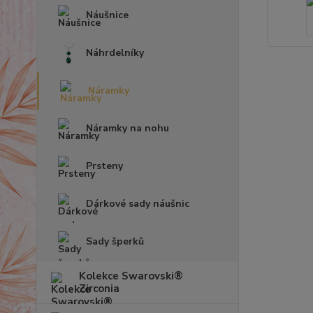
Náušnice
Náhrdelníky
Náramky
Náramky na nohu
Prsteny
Dárkové sady náušnic
Sady šperků
Kolekce Swarovski®
Zirconia