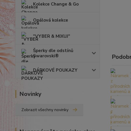
Kolekce Change & Go
Opálová kolekce
"VYBER & MIXUJ"
Šperky dle odstínů
Swarovski®
Podobn
DÁRKOVÉ POUKAZY
Novinky
Zobrazit všechny novinky