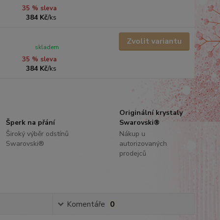
35 % sleva
384 Kč
/
ks
Zvolit variantu
skladem
35 % sleva
384 Kč
/
ks
Originální krystaly
Šperk na přání
Swarovski®
Široký výběr odstínů
Nákup u
Swarovski®
autorizovaných
prodejců
Komentáře
0