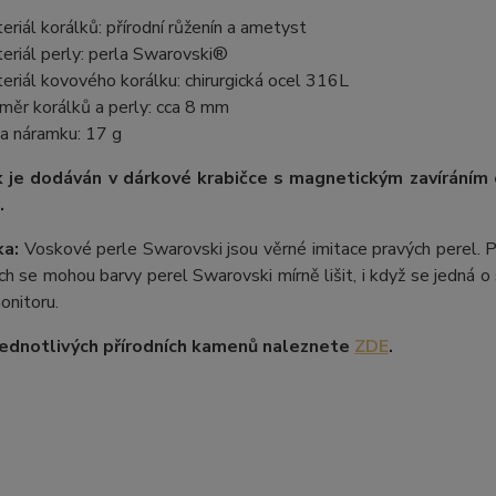
eriál korálků: přírodní růženín a ametyst
eriál perly: perla Swarovski®
eriál kovového korálku: chirurgická ocel 316L
měr korálků a perly: cca 8 mm
a náramku: 17 g
 je dodáván v dárkové krabičce s magnetickým zavíráním
.
a:
Voskové perle Swarovski jsou věrné imitace pravých perel.
P
ích se mohou barvy perel Swarovski mírně lišit, i když se jedná o 
onitoru.
ednotlivých přírodních kamenů naleznete
ZDE
.