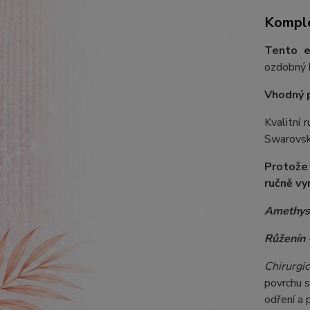
Komple
Tento e
ozdobný k
Vhodný 
Kvalitní 
Swarovski
Protože
ručně vy
Amethys
Růženín
-
Chirurgic
povrchu s
odření a 