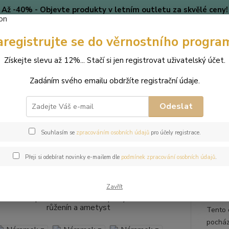
Až -40% - Objevte produkty v letním outletu za skvělé ceny!
Platí do vyprodání zásob.
aregistrujte se do věrnostního progra
🎄 VÁNOCE
Blog
Získejte slevu až 12%... Stačí si jen registrovat uživatelský účet.
Nevíte
Hledat
Zadáním svého emailu obdržíte registrační údaje.
+420
(Po-Pá
Odeslat
perky
Náramky
Náramek z přírodních kamenů a perly Swarovski - rů
Souhlasím se
zpracováním osobních údajů
pro účely registrace.
mek z přírodních kamenů a perly
Přeji si odebírat novinky e-mailem dle
podmínek zpracování osobních údajů
.
yst
Zavřít
Tento 
pocház