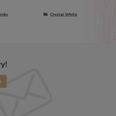
amky
Crystal White
y!
.