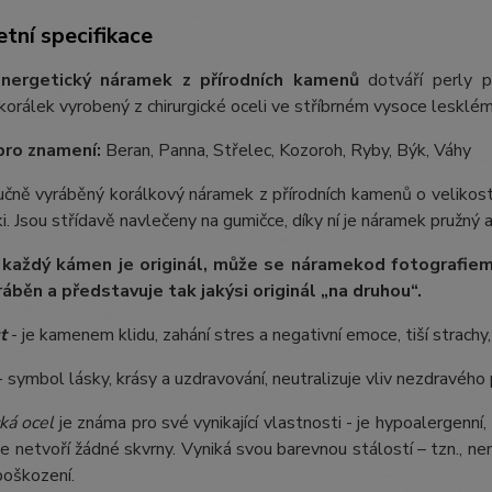
tní specifikace
nergetický náramek z přírodních kamenů
dotváří perly p
orálek vyrobený z chirurgické oceli ve stříbrném vysoce lesklém
pro znamení:
Beran, Panna, Střelec, Kozoroh, Ryby, Býk, Váhy
ručně vyráběný korálkový náramek z přírodních kamenů o velikos
. Jsou střídavě navlečeny na gumičce, díky ní je náramek pružný a
 každý kámen je originál, může se náramek
od fotografie
m
ráběn a představuje tak jakýsi originál „na druhou“.
t
- je kamenem klidu, zahání stres a negativní emoce, tiší strachy
 symbol lásky, krásy a uzdravování, neutralizuje vliv nezdravého
ká ocel
je známa pro své vynikající vlastnosti - je hypoalergenní,
e netvoří žádné skvrny. Vyniká svou barevnou stálostí – tzn., nem
poškození.