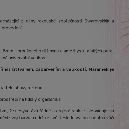
ocházející z dílny rakouské společnosti Swarovski® a
 provedení.
ti 8mm - broušeného růženínu a amethystu a bílých perel
 má univerzální velikost.
írně
lišit
tvarem, zabarvením a velikostí
. Náramek je
, vztek, obavy a zlobu.
 prostředí na lidský organismus.
 tzn., že nevyvolává žádné alergické reakce. Neoxiduje, na
ění svoji barvu a udržuje svůj lesk. Je vysoce odolná vůči