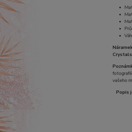
Mat
Mat
Mat
Prů
Váh
Náramek
Crystals
Poznámk
fotografi
vašeho m
Popis j