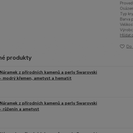
Proved
Osázen
Typ kry
Barva p
Velikos
Výrobc
Hlídat 
Do 
é produkty
Náramek z přírodních kamenů a perly Swarovski
- modrý křemen, ametyst a hematit
Náramek z přírodních kamenů a perly Swarovski
- růženín a ametyst