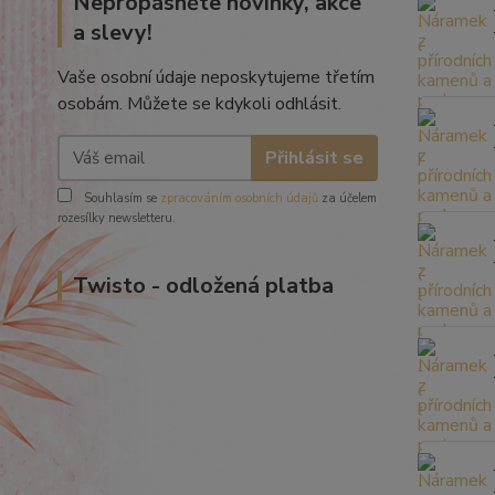
Nepropásněte novinky, akce
a slevy!
Vaše osobní údaje neposkytujeme třetím
osobám. Můžete se kdykoli odhlásit.
Přihlásit se
Souhlasím se
zpracováním osobních údajů
za účelem
rozesílky newsletteru.
Twisto - odložená platba