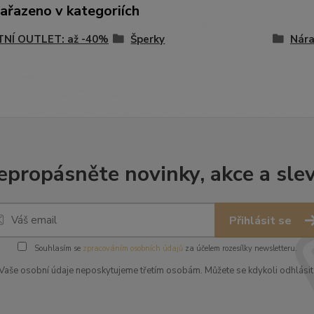
zařazeno v kategoriích
TNÍ OUTLET: až -40%
Šperky
Nár
epropásněte novinky, akce a slev
Přihlásit se
Souhlasím se
zpracováním osobních údajů
za účelem rozesílky newsletteru.
Vaše osobní údaje neposkytujeme třetím osobám. Můžete se kdykoli odhlásit