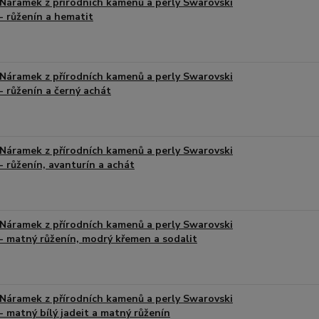
Náramek z přírodních kamenů a perly Swarovski
- růženín a hematit
Náramek z přírodních kamenů a perly Swarovski
- růženín a černý achát
Náramek z přírodních kamenů a perly Swarovski
- růženín, avanturín a achát
Náramek z přírodních kamenů a perly Swarovski
- matný růženín, modrý křemen a sodalit
Náramek z přírodních kamenů a perly Swarovski
- matný bílý jadeit a matný růženín