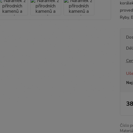
korále
proved
Ryby, B
Dos
Dél
Cen
Uše
Nej
38
Číslo p
Materiá