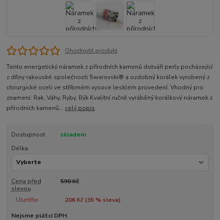
Ohodnotit produkt
Tento energetický náramek z přírodních kamenů dotváří perly pocházející
z dílny rakouské společnosti Swarovski® a ozdobný korálek vyrobený z
chirurgické oceli ve stříbrném vysoce lesklém provedení. Vhodný pro
znamení: Rak, Váhy, Ryby, Býk Kvalitní ručně vyráběný korálkový náramek z
přírodních kamenů...
celý popis
Dostupnost
skladem
Délka
Cena před
590 Kč
slevou
Ušetříte
206 Kč (
35
% sleva)
Nejsme plátci DPH