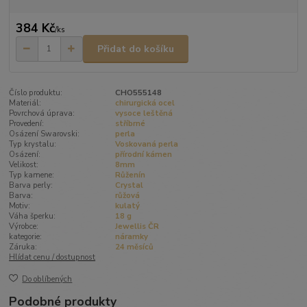
384 Kč
/
ks
Přidat do košíku
Číslo produktu:
CHO555148
Materiál:
chirurgická ocel
Povrchová úprava:
vysoce leštěná
Provedení:
stříbrné
Osázení Swarovski:
perla
Typ krystalu:
Voskovaná perla
Osázení:
přírodní kámen
Velikost:
8mm
Typ kamene:
Růženín
Barva perly:
Crystal
Barva:
růžová
Motiv:
kulatý
Váha šperku:
18 g
Výrobce:
Jewellis ČR
kategorie:
náramky
Záruka:
24 měsíců
Hlídat cenu / dostupnost
Do oblíbených
Podobné produkty