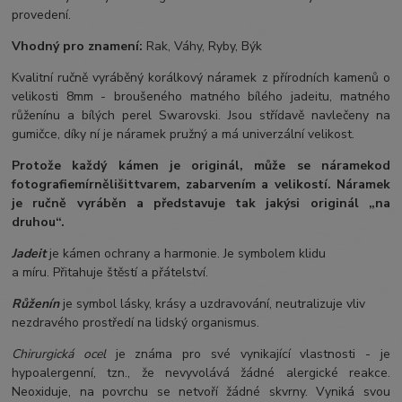
provedení.
Vhodný pro znamení:
Rak, Váhy, Ryby, Býk
Kvalitní ručně vyráběný korálkový náramek z přírodních kamenů o
velikosti 8mm - broušeného matného bílého jadeitu, matného
růženínu a bílých perel Swarovski. Jsou střídavě navlečeny na
gumičce, díky ní je náramek pružný a má univerzální velikost.
Protože každý kámen je originál, může se náramek
od
fotografie
mírně
lišit
tvarem, zabarvením a velikostí
. Náramek
je ručně vyráběn a představuje tak jakýsi originál „na
druhou“.
Jadeit
je kámen ochrany a harmonie. Je symbolem klidu
a míru. Přitahuje štěstí a přátelství.
Růženín
je symbol lásky, krásy a uzdravování, neutralizuje vliv
nezdravého prostředí na lidský organismus.
Chirurgická ocel
je známa pro své vynikající vlastnosti - je
hypoalergenní, tzn., že nevyvolává žádné alergické reakce.
Neoxiduje, na povrchu se netvoří žádné skvrny. Vyniká svou