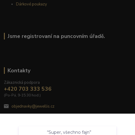
Dárkové poukazy
Jsme registrovaní na puncovním úřadě.
Kontakty
Zákaznická podpora
+420 703 333 536
(Po-Pá, 9-15:30 hod.)
objednavky@jewellis.cz
Souhlasím
“Super, všechno fajn”
Nastavení