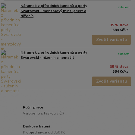
Náramek z přírodních kamenů a perly
skladem
Swarovski - mentolový mint jadeit a
růženín
35 % sleva
384 Kč
/
ks
Zvolit variantu
Náramek z přírodních kamenů a perly
skladem
Swarovski - růženín a hematit
35 % sleva
384 Kč
/
ks
Zvolit variantu
Ruční práce
Vyrobeno s láskou v ČR
Dárkové balení
K objednávce od 350 Kč