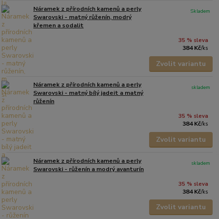
Náramek z přírodních kamenů a perly
Skladem
Swarovski - matný růženín, modrý
křemen a sodalit
35 % sleva
384 Kč
/
ks
Zvolit variantu
Náramek z přírodních kamenů a perly
skladem
Swarovski - matný bílý jadeit a matný
růženín
35 % sleva
384 Kč
/
ks
Zvolit variantu
Náramek z přírodních kamenů a perly
skladem
Swarovski - růženín a modrý avanturín
35 % sleva
384 Kč
/
ks
Zvolit variantu