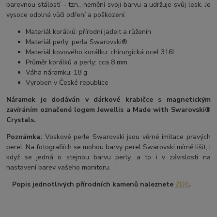
barevnou stálostí – tzn., nemění svoji barvu a udržuje svůj lesk. Je
vysoce odolná vůči odření a poškození.
Materiál korálků: přírodní jadeit a růženín
Materiál perly: perla Swarovski®
Materiál kovového korálku: chirurgická ocel 316L
Průměr korálků a perly: cca 8 mm
Váha náramku: 18 g
Vyroben v České republice
Náramek je dodáván v dárkové krabičce s magnetickým
zavíráním označené logem Jewellis a Made with Swarovski®
Crystals.
Poznámka:
Voskové perle Swarovski jsou věrné imitace pravých
perel. Na fotografiích se mohou barvy perel Swarovski mírně lišit, i
když se jedná o stejnou barvu perly, a to i v závislosti na
nastavení barev vašeho monitoru.
Popis jednotlivých přírodních kamenů naleznete
ZDE
.