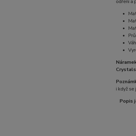
odření a 
Mat
Mat
Mat
Prů
Váh
Vyr
Náramek
Crystals
Poznámk
i když se
Popis j