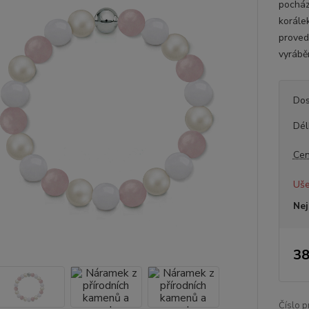
pocház
korále
proved
vyrábě
Dos
Dél
Cen
Uše
Nej
38
Číslo p