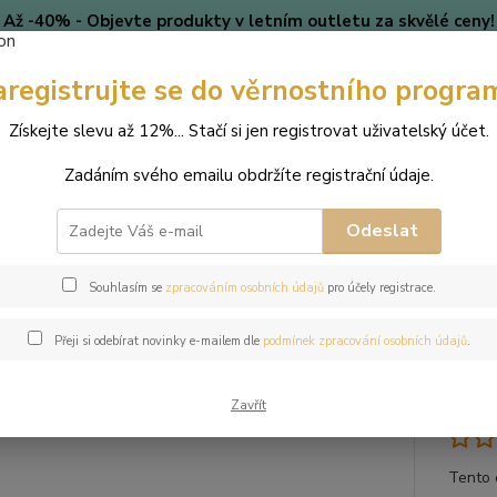
Až -40% - Objevte produkty v letním outletu za skvělé ceny!
Platí do vyprodání zásob.
Doprava od 39 Kč k nákupu nad
399 Kč
.
aregistrujte se do věrnostního progra
🎄 VÁNOCE
Blog
Získejte slevu až 12%... Stačí si jen registrovat uživatelský účet.
Zadáním svého emailu obdržíte registrační údaje.
Nevíte
Hledat
+420
(Po-Pá
Odeslat
perky
Náramky
Náramek z přírodních kamenů a perly Swarovski - bíl
Souhlasím se
zpracováním osobních údajů
pro účely registrace.
mek z přírodních kamenů a perly 
Přeji si odebírat novinky e-mailem dle
podmínek zpracování osobních údajů
.
nín
Zavřít
Tento 