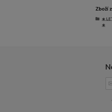
Zboží 
☀️ LE
☀️
N