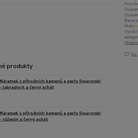
Povrch
Osázen
Osázen
Barva p
Motiv:
Výrobc
kategor
Hlídat 
Do 
é produkty
Náramek z přírodních kamenů a perly Swarovski
- labradorit a černý achát
Náramek z přírodních kamenů a perly Swarovski
- růženín a černý achát