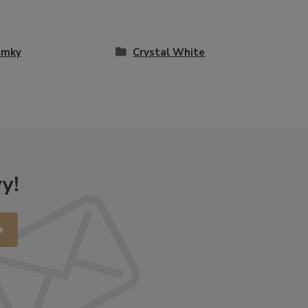
amky
Crystal White
y!
.