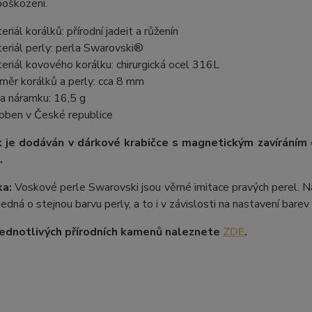
poškození.
eriál korálků: přírodní jadeit a růženín
eriál perly: perla Swarovski®
eriál kovového korálku: chirurgická ocel 316L
měr korálků a perly: cca 8 mm
a náramku: 16,5 g
oben v České republice
 je dodáván v dárkové krabičce s magnetickým zavíráním
.
a:
Voskové perle Swarovski jsou věrné imitace pravých perel. Na
 jedná o stejnou barvu perly, a to i v závislosti na nastavení bare
ednotlivých přírodních kamenů naleznete
ZDE
.