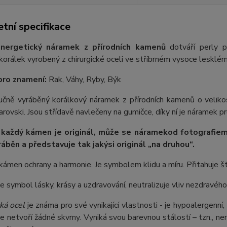
tní specifikace
nergetický náramek z přírodních kamenů
dotváří perly p
orálek vyrobený z chirurgické oceli ve stříbrném vysoce lesklém
pro znamení:
Rak, Váhy, Ryby, Býk
ručně vyráběný korálkový náramek z přírodních kamenů o veliko
rovski. Jsou střídavě navlečeny na gumičce, díky ní je náramek pr
 každý kámen je originál, může se náramek
od fotografie
m
ráběn a představuje tak jakýsi originál „na druhou“.
kámen ochrany a harmonie. Je symbolem klidu a míru. Přitahuje št
e symbol lásky, krásy a uzdravování, neutralizuje vliv nezdravého
ká ocel
je známa pro své vynikající vlastnosti - je hypoalergenní,
e netvoří žádné skvrny. Vyniká svou barevnou stálostí – tzn., nem