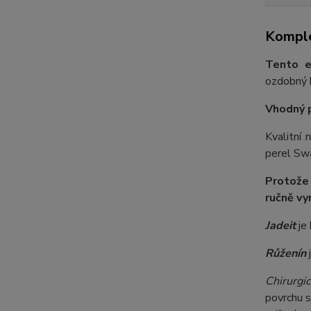
Komple
Tento e
ozdobný k
Vhodný 
Kvalitní 
perel Swa
Protože
ručně vy
Jadeit
je 
Růženín
j
Chirurgic
povrchu s