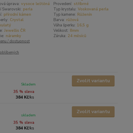
ová úprava:
vysoce leštěná
Provedení:
stříbrné
í Swarovski:
perla
Typ krystalu:
Voskovaná perla
í:
přírodní kámen
Typ kamene:
Růženín
erly:
Crystal
Barva:
růžová
kulatý
Váha šperku:
16,5 g
e:
Jewellis ČR
Velikost:
8mm
ie:
náramky
Záruka:
24 měsíců
cenu / dostupnost
oblíbených
Zvolit variantu
Skladem
35 % sleva
384 Kč
/
ks
Zvolit variantu
skladem
35 % sleva
384 Kč
/
ks