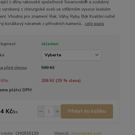
ející z dílny rakouské společnosti Swarovski® a ozdobný
k vyrobený z chirurgické oceli ve stříbrném vysoce lesklém
ení. Vhodný pro znamení: Rak, Váhy, Ryby, Býk Kvalitní ručně
ný korálkový náramek z přírodních kamenů...
celý popis
tupnost
skladem
ka
a před slevou
590 Kč
tříte
206 Kč (
35
% sleva)
sme plátci DPH
4 Kč
Přidat do košíku
/
ks
roduktu:
CHO555130
Materiál:
chirurgická ocel