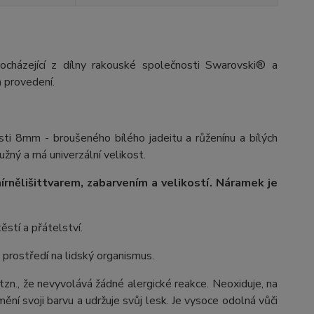
ocházející z dílny rakouské společnosti Swarovski® a
 provedení.
sti 8mm - broušeného bílého jadeitu a růženínu a bílých
užný a má univerzální velikost.
írně
lišit
tvarem, zabarvením a velikostí
. Náramek je
ěstí a přátelství.
 prostředí na lidský organismus.
 tzn., že nevyvolává žádné alergické reakce. Neoxiduje, na
ění svoji barvu a udržuje svůj lesk. Je vysoce odolná vůči