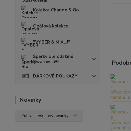
Kolekce Change & Go
Opálová kolekce
"VYBER & MIXUJ"
Šperky dle odstínů
Swarovski®
Podobn
DÁRKOVÉ POUKAZY
Novinky
Zobrazit všechny novinky