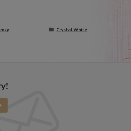
amky
Crystal White
y!
.