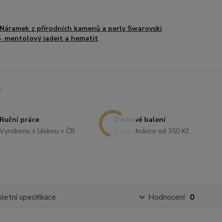
Náramek z přírodních kamenů a perly Swarovski
- mentolový jadeit a hematit
Ruční práce
Dárkové balení
Vyrobeno s láskou v ČR
K objednávce od 350 Kč
etní specifikace
Hodnocení
0