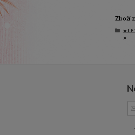
Zboží 
☀️ LE
☀️
N