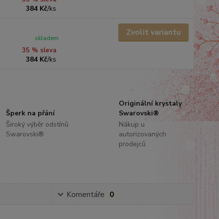
384 Kč
/
ks
Zvolit variantu
skladem
35 % sleva
384 Kč
/
ks
Originální krystaly
Šperk na přání
Swarovski®
Široký výběr odstínů
Nákup u
Swarovski®
autorizovaných
prodejců
Komentáře
0