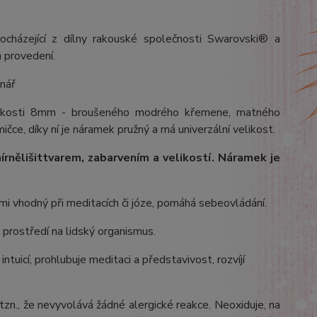
ocházející z dílny rakouské společnosti Swarovski® a
 provedení.
dnář
velikosti 8mm - broušeného modrého křemene, matného
ičce, díky ní je náramek pružný a má univerzální velikost.
írně
lišit
tvarem, zabarvením a velikostí
. Náramek je
i vhodný při meditacích či józe, pomáhá sebeovládání.
 prostředí na lidský organismus.
ntuicí, prohlubuje meditaci a představivost, rozvíjí
 tzn., že nevyvolává žádné alergické reakce. Neoxiduje, na