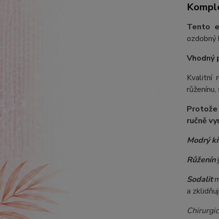
Komple
Tento e
ozdobný k
Vhodný 
Kvalitní
růženínu,
Protože
ručně vy
Modrý k
Růženín
j
Sodalit
m
a zklidňu
Chirurgic