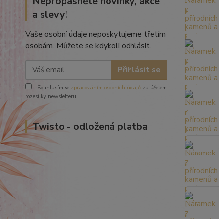
Nepropásněte novinky, akce
a slevy!
Vaše osobní údaje neposkytujeme třetím
osobám. Můžete se kdykoli odhlásit.
Přihlásit se
Souhlasím se
zpracováním osobních údajů
za účelem
rozesílky newsletteru.
Twisto - odložená platba