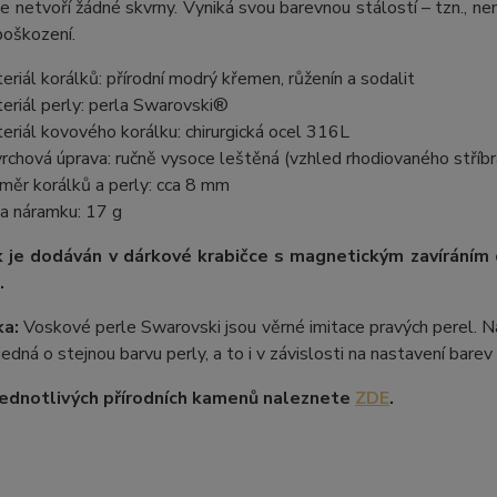
e netvoří žádné skvrny. Vyniká svou barevnou stálostí – tzn., nem
poškození.
eriál korálků: přírodní modrý křemen, růženín a sodalit
eriál perly: perla Swarovski®
eriál kovového korálku: chirurgická ocel 316L
rchová úprava: ručně vysoce leštěná (vzhled rhodiovaného stříbr
měr korálků a perly: cca 8 mm
a náramku: 17 g
 je dodáván v dárkové krabičce s magnetickým zavíráním
.
a:
Voskové perle Swarovski jsou věrné imitace pravých perel. Na
 jedná o stejnou barvu perly, a to i v závislosti na nastavení bare
ednotlivých přírodních kamenů naleznete
ZDE
.