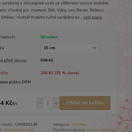
k vyrobený z chirurgické oceli ve stříbrném vysoce lesklém
ení. Vhodný pro znamení: Býk, Váhy, Lev, Beran, Blíženci,
Střelec, Vodnář Kvalitní ručně vyráběný ko...
celý popis
tupnost
Skladem
ka
a před slevou
590 Kč
tříte
206 Kč (
35
% sleva)
sme plátci DPH
4 Kč
Přidat do košíku
/
ks
roduktu:
CHO555145
kategorie:
náramky
l:
chirurgická ocel
Povrchová úprava:
vysoce leštěná