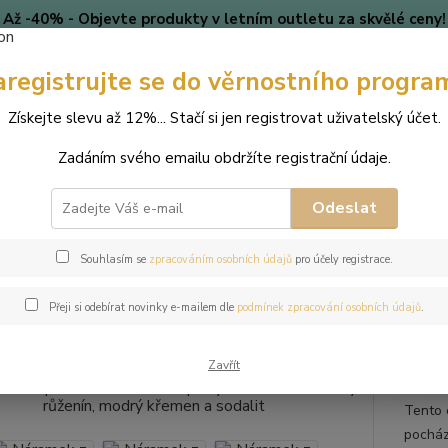
Až -40% - Objevte produkty v letním outletu za skvělé ceny!
Platí do vyprodání zásob.
aregistrujte se do věrnostního progra
🎄 VÁNOCE
Blog
Získejte slevu až 12%... Stačí si jen registrovat uživatelský účet.
Nevíte
Hledat
Zadáním svého emailu obdržíte registrační údaje.
+420
(Po-Pá
Odeslat
perky
Náramky
Náramek z přírodních kamenů a perly Swarovski - ma
Souhlasím se
zpracováním osobních údajů
pro účely registrace.
mek z přírodních kamenů a perly
Přeji si odebírat novinky e-mailem dle
podmínek zpracování osobních údajů
.
ý křemen a sodalit
Zavřít
Tento 
pocház