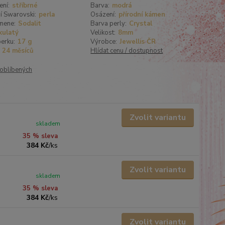
ení:
stříbrné
Barva:
modrá
í Swarovski:
perla
Osázení:
přírodní kámen
mene:
Sodalit
Barva perly:
Crystal
kulatý
Velikost:
8mm
erku:
17 g
Výrobce:
Jewellis ČR
24 měsíců
Hlídat cenu / dostupnost
oblíbených
Zvolit variantu
skladem
35 % sleva
384 Kč
/
ks
Zvolit variantu
skladem
35 % sleva
384 Kč
/
ks
Zvolit variantu