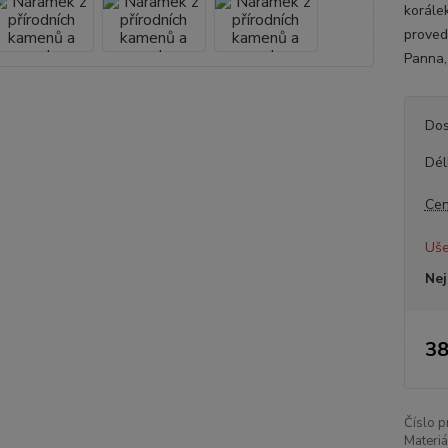
korále
proved
Panna, 
Dos
Dél
Cen
Uše
Nej
38
Číslo p
Materiá