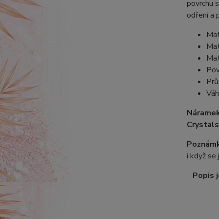
povrchu s
odření a 
Mat
Mat
Mat
Pov
Prů
Váh
Náramek
Crystals
Poznámk
i když se
Popis j