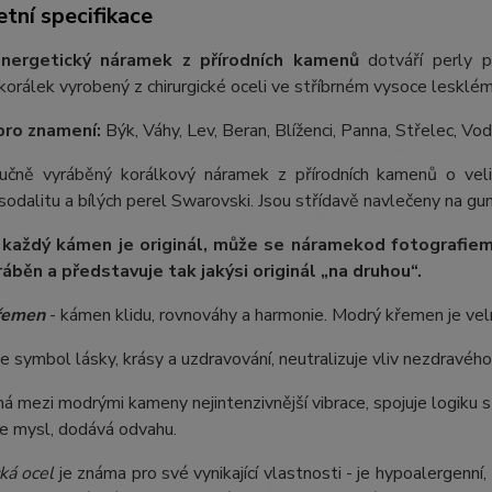
tní specifikace
nergetický náramek z přírodních kamenů
dotváří perly p
orálek vyrobený z chirurgické oceli ve stříbrném vysoce lesklém
pro znamení:
Býk, Váhy, Lev, Beran, Blíženci, Panna, Střelec, Vo
 ručně vyráběný korálkový náramek z přírodních kamenů o 
 sodalitu a bílých perel Swarovski. Jsou střídavě navlečeny na gum
 každý kámen je originál, může se náramek
od fotografie
m
ráběn a představuje tak jakýsi originál „na druhou“.
řemen
- kámen klidu, rovnováhy a harmonie. Modrý křemen je velm
e symbol lásky, krásy a uzdravování, neutralizuje vliv nezdravého
á mezi modrými kameny nejintenzivnější vibrace, spojuje logiku s i
je mysl, dodává odvahu.
ká ocel
je známa pro své vynikající vlastnosti - je hypoalergenní,