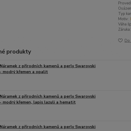
Proved
Osázen
Typ ka
Motiv:
Váha šp
Záruka:
Do 
é produkty
Náramek z přírodních kamenů a perly Swarovski
- modrý křemen a opalit
Náramek z přírodních kamenů a perly Swarovski
- modrý křemen, lapis lazuli a hematit
Náramek z přírodních kamenů a perly Swarovski