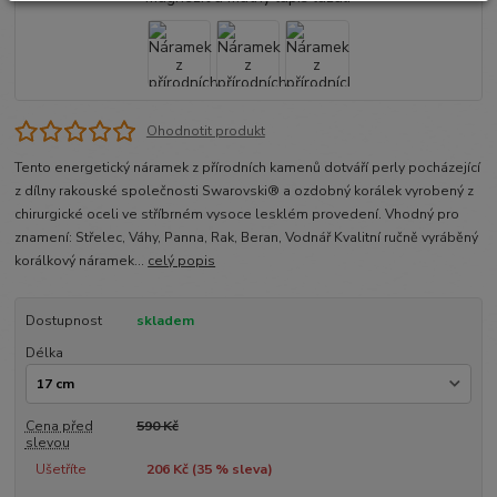
Ohodnotit produkt
Tento energetický náramek z přírodních kamenů dotváří perly pocházející
z dílny rakouské společnosti Swarovski® a ozdobný korálek vyrobený z
chirurgické oceli ve stříbrném vysoce lesklém provedení. Vhodný pro
znamení: Střelec, Váhy, Panna, Rak, Beran, Vodnář Kvalitní ručně vyráběný
korálkový náramek...
celý popis
Dostupnost
skladem
Délka
Cena před
590 Kč
slevou
Ušetříte
206 Kč (
35
% sleva)