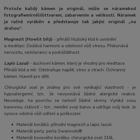
Protože každý kámen je originál, může se náramek
od
fotografie
mírně
lišit
tvarem, zabarvením a velikostí
. Náramek
je ručně vyráběn a představuje tak jakýsi originál „na
druhou“.
Magnezit (Howlit bílý)
- přináší hluboký klid k uvolnění
a meditaci. Dodává harmonii a odolnost vůči stresu. Překonává
nervozitu, netoleranci a podrážděnost.
Lapis Lazuli
- duchovní kámen, který je vhodný pro meditace.
Přináší klid a mír. Odstraňuje napětí, stres a strach. Ochranný
kámen, hlavně pro děti.
Chirurgická ocel
je známa pro své vynikající vlastnosti - je
hypoalergenní, tzn., že nevyvolává žádné alergické reakce.
Neoxiduje, na povrchu se netvoří žádné skvrny. Vyniká svou
barevnou stálostí – tzn., nemění svoji barvu a udržuje svůj lesk. Je
vysoce odolná vůči odření a poškození.
Materiál korálků: přírodní magnezit a lapis lazuli
Materiál perly: perla Swarovski®
Materiál kovového korálku: chirurgická ocel 316L