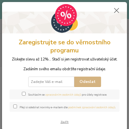
Až -40% - Objevte produkty v letním outletu za skvělé ceny!
Platí do vyprodání zásob.
0
ks
+420 703 333 536
CZK
za
0 Kč
(Po-Pá, 9-15:30 hod.)
Zaregistrujte se do věrnostního
Menu
programu
Hledat
Získejte slevu až 12%... Stačí si jen registrovat uživatelský účet.
Zadáním svého emailu obdržíte registrační údaje.
Úvod
Šperky
Náramky
Náramek z přírodních kamenů a perly
Swarovski - matný magnezit a matný lapis lazuli
Odeslat
Náramek z přírodních kamenů a
Souhlasím se
zpracováním osobních údajů
pro účely registrace.
perly Swarovski - matný
magnezit a matný lapis lazuli
Přeji si odebírat novinky e-mailem dle
podmínek zpracování osobních údajů
.
Zavřít