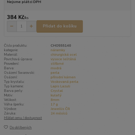
Nejsme plátci DPH
384 Kč
/
ks
Přidat do košíku
Číslo produktu:
CHO555140
kategorie:
náramky
Materiál:
chirurgická ocel
Povrchová úprava:
vysoce leštěná
Provedení:
stříbrné
Barva:
modrá
Osázení Swarovski:
perla
Osázení:
přírodní kámen
Typ krystalu:
Voskovaná perla
Typ kamene:
Lapis Lazuli
Barva perly:
Crystal
Motiv:
kulatý
Velikost:
8mm
Váha šperku:
17 g
Výrobce:
Jewellis ČR
Záruka:
24 měsíců
Hlídat cenu / dostupnost
Do oblíbených