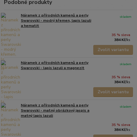
Podobné produkty
Náramek z přírodních kamenů a perly
skladem
Swarovski - modrý křemen, lapis lazuli
a hematit
35 % sleva
384 Kč
/
ks
Zvolit variantu
Náramek z přírodních kamenů a perly
skladem
Swarovski - lapis lazuli a magnezit
35 % sleva
384 Kč
/
ks
Zvolit variantu
Náramek z přírodních kamenů a perly
skladem
Swarovski - matný obrázkový jaspis a
matný lapis lazuli
35 % sleva
384 Kč
/
ks