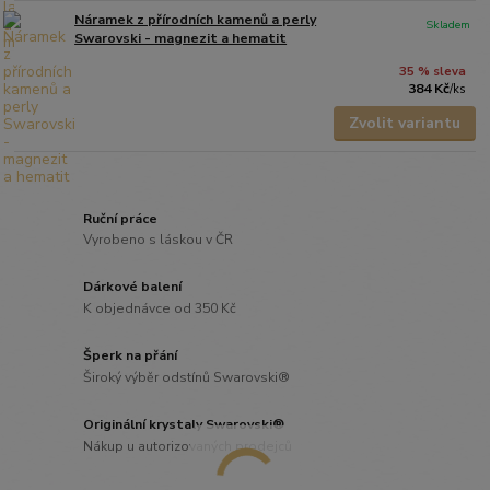
Náramek z přírodních kamenů a perly
Skladem
Swarovski - magnezit a hematit
35 % sleva
384 Kč
/
ks
Zvolit variantu
Ruční práce
Vyrobeno s láskou v ČR
Dárkové balení
K objednávce od 350 Kč
Šperk na přání
Široký výběr odstínů Swarovski®
Originální krystaly Swarovski®
Nákup u autorizovaných prodejců