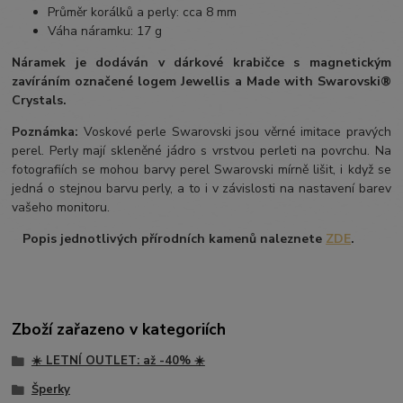
Průměr korálků a perly: cca 8 mm
Váha náramku: 17 g
Náramek je dodáván v dárkové krabičce s magnetickým
zavíráním označené logem Jewellis a Made with Swarovski®
Crystals.
Poznámka:
Voskové perle Swarovski jsou věrné imitace pravých
perel.
Perly mají skleněné jádro s vrstvou perleti na povrchu.
Na
fotografiích se mohou barvy perel Swarovski mírně lišit, i když se
jedná o stejnou barvu perly, a to i v závislosti na nastavení barev
vašeho monitoru.
Popis jednotlivých přírodních kamenů naleznete
ZDE
.
Zboží zařazeno v kategoriích
☀️ LETNÍ OUTLET: až -40% ☀️
Šperky