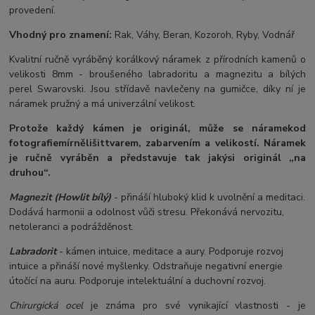
provedení.
Vhodný pro znamení:
Rak, Váhy, Beran, Kozoroh, Ryby, Vodnář
Kvalitní ručně vyráběný korálkový náramek z přírodních kamenů o
velikosti 8mm - broušeného labradoritu a magnezitu a bílých
perel Swarovski. Jsou střídavě navlečeny na gumičce, díky ní je
náramek pružný a má univerzální velikost.
Protože každý kámen je originál, může se náramek
od
fotografie
mírně
lišit
tvarem, zabarvením a velikostí
. Náramek
je ručně vyráběn a představuje tak jakýsi originál „na
druhou“.
Magnezit (Howlit bílý)
- přináší hluboký klid k uvolnění a meditaci.
Dodává harmonii a odolnost vůči stresu. Překonává nervozitu,
netoleranci a podrážděnost.
Labradorit
- kámen intuice, meditace a aury. Podporuje rozvoj
intuice a přináší nové myšlenky. Odstraňuje negativní energie
útočící na auru. Podporuje intelektuální a duchovní rozvoj.
Chirurgická ocel
je známa pro své vynikající vlastnosti - je