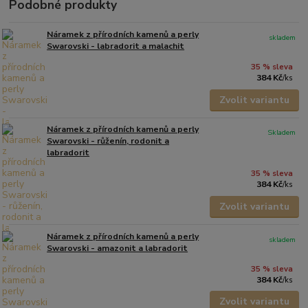
Podobné produkty
Náramek z přírodních kamenů a perly
skladem
Swarovski - labradorit a malachit
35 % sleva
384 Kč
/
ks
Zvolit variantu
Náramek z přírodních kamenů a perly
Skladem
Swarovski - růženín, rodonit a
labradorit
35 % sleva
384 Kč
/
ks
Zvolit variantu
Náramek z přírodních kamenů a perly
skladem
Swarovski - amazonit a labradorit
35 % sleva
384 Kč
/
ks
Zvolit variantu