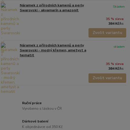
Náramek z přírodních kamenů a perly
Skladem
Swarovski - akvamarín a amazonit
35 % sleva
384 Kč
/
ks
Zvolit variantu
Náramek z přírodních kamenů a perly
skladem
Swarovski - modrý křemen, ametyst a
hematit
35 % sleva
384 Kč
/
ks
Zvolit variantu
Ruční práce
Vyrobeno s láskou v ČR
Dárkové balení
K objednávce od 350 Kč