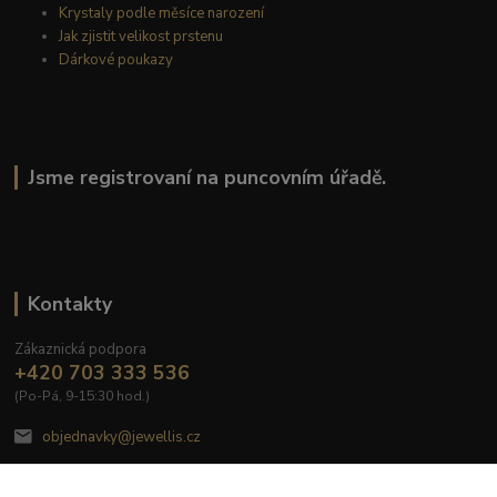
Krystaly podle měsíce narození
Jak zjistit velikost prstenu
Dárkové poukazy
Jsme registrovaní na puncovním úřadě.
Kontakty
Zákaznická podpora
+420 703 333 536
(Po-Pá, 9-15:30 hod.)
objednavky@jewellis.cz