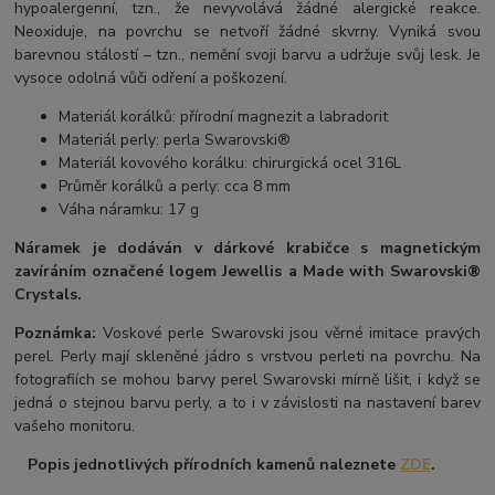
hypoalergenní, tzn., že nevyvolává žádné alergické reakce.
Neoxiduje, na povrchu se netvoří žádné skvrny. Vyniká svou
barevnou stálostí – tzn., nemění svoji barvu a udržuje svůj lesk. Je
vysoce odolná vůči odření a poškození.
Materiál korálků: přírodní magnezit a labradorit
Materiál perly: perla Swarovski®
Materiál kovového korálku: chirurgická ocel 316L
Průměr korálků a perly: cca 8 mm
Váha náramku: 17 g
Náramek je dodáván v dárkové krabičce s magnetickým
zavíráním označené logem Jewellis a Made with Swarovski®
Crystals.
Poznámka:
Voskové perle Swarovski jsou věrné imitace pravých
perel.
Perly mají skleněné jádro s vrstvou perleti na povrchu.
Na
fotografiích se mohou barvy perel Swarovski mírně lišit, i když se
jedná o stejnou barvu perly, a to i v závislosti na nastavení barev
vašeho monitoru.
Popis jednotlivých přírodních kamenů naleznete
ZDE
.