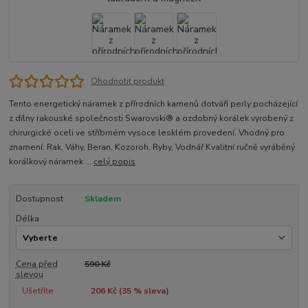
Ohodnotit produkt
Tento energetický náramek z přírodních kamenů dotváří perly pocházející
z dílny rakouské společnosti Swarovski® a ozdobný korálek vyrobený z
chirurgické oceli ve stříbrném vysoce lesklém provedení. Vhodný pro
znamení: Rak, Váhy, Beran, Kozoroh, Ryby, Vodnář Kvalitní ručně vyráběný
korálkový náramek ...
celý popis
Dostupnost
Skladem
Délka
Cena před
590 Kč
slevou
Ušetříte
206 Kč (
35
% sleva)