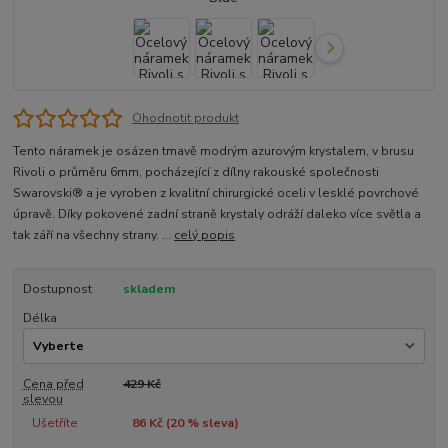
Ohodnotit produkt
Tento náramek je osázen tmavě modrým azurovým krystalem, v brusu
Rivoli o průměru 6mm, pocházející z dílny rakouské společnosti
Swarovski® a je vyroben z kvalitní chirurgické oceli v lesklé povrchové
úpravě. Díky pokovené zadní straně krystaly odráží daleko více světla a
tak září na všechny strany. ...
celý popis
Dostupnost
skladem
Délka
Cena před
429 Kč
slevou
Ušetříte
86 Kč (
20
% sleva)