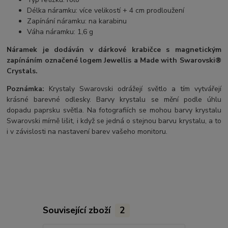
Délka náramku: více velikostí + 4 cm prodloužení
Zapínání náramku: na karabinu
Váha náramku: 1,6 g
Náramek je dodáván
v dárkové krabičce s magnetickým
zapínáním označené logem Jewellis a Made with Swarovski®
Crystals.
Poznámka:
Krystaly Swarovski odrážejí světlo a tím vytvářejí
krásné barevné odlesky. Barvy krystalu se mění podle úhlu
dopadu paprsku světla. Na fotografiích se mohou barvy krystalu
Swarovski mírně lišit, i když se jedná o stejnou barvu krystalu, a to
i v závislosti na nastavení barev vašeho monitoru.
Související zboží
2