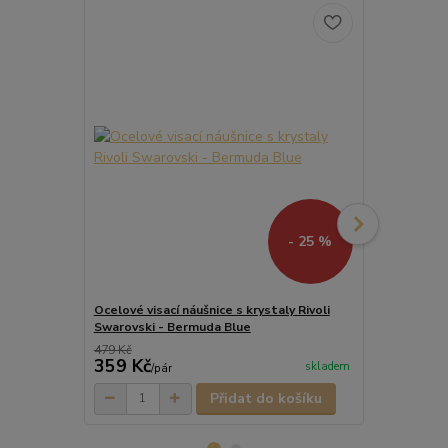
- 25 %
Ocelové visací náušnice s krystaly Rivoli
Ocelový náhr
Swarovski - Bermuda Blue
Swarovski -
479 Kč
359 Kč
459 Kč
skladem
/
pár
/
ks
Přidat do košíku