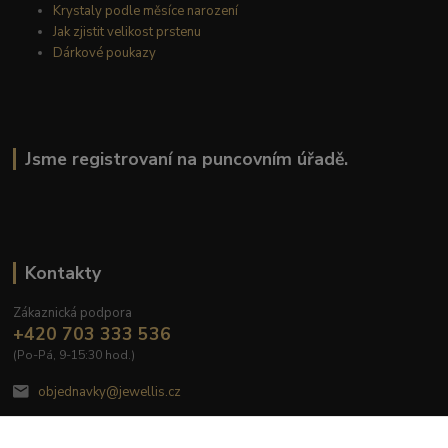
Krystaly podle měsíce narození
Jak zjistit velikost prstenu
Dárkové poukazy
Jsme registrovaní na puncovním úřadě.
Kontakty
Zákaznická podpora
+420 703 333 536
(Po-Pá, 9-15:30 hod.)
objednavky@jewellis.cz