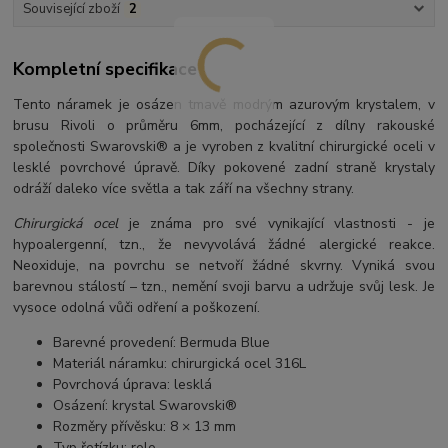
Související zboží
2
Kompletní specifikace
Tento náramek je osázen tmavě modrým azurovým krystalem, v
brusu Rivoli o průměru 6mm, pocházející z dílny rakouské
společnosti Swarovski® a je vyroben z kvalitní chirurgické oceli v
lesklé povrchové úpravě. Díky pokovené zadní straně krystaly
odráží daleko více světla a tak září na všechny strany.
Chirurgická ocel
je známa pro své vynikající vlastnosti - je
hypoalergenní, tzn., že nevyvolává žádné alergické reakce.
Neoxiduje, na povrchu se netvoří žádné skvrny. Vyniká svou
barevnou stálostí – tzn., nemění svoji barvu a udržuje svůj lesk. Je
vysoce odolná vůči odření a poškození.
Barevné provedení: Bermuda Blue
Materiál náramku: chirurgická ocel 316L
Povrchová úprava: lesklá
Osázení: krystal Swarovski®
Rozměry přívěsku: 8 × 13 mm
Typ řetízku: rolo