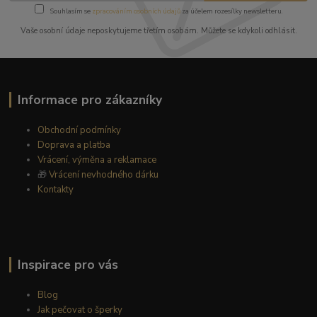
Souhlasím se
zpracováním osobních údajů
za účelem rozesílky newsletteru.
Vaše osobní údaje neposkytujeme třetím osobám. Můžete se kdykoli odhlásit.
Informace pro zákazníky
Obchodní podmínky
Doprava a platba
Vrácení, výměna a reklamace
🎁
Vrácení nevhodného dárku
Kontakty
Inspirace pro vás
Blog
Jak pečovat o šperky