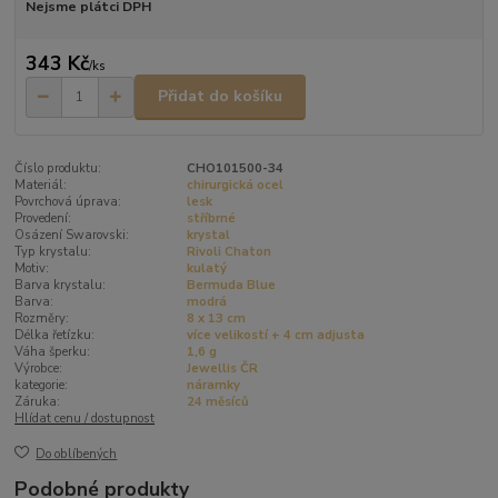
Nejsme plátci DPH
343 Kč
/
ks
Přidat do košíku
Číslo produktu:
CHO101500-34
Materiál:
chirurgická ocel
Povrchová úprava:
lesk
Provedení:
stříbrné
Osázení Swarovski:
krystal
Typ krystalu:
Rivoli Chaton
Motiv:
kulatý
Barva krystalu:
Bermuda Blue
Barva:
modrá
Rozměry:
8 x 13 cm
Délka řetízku:
více velikostí + 4 cm adjusta
Váha šperku:
1,6 g
Výrobce:
Jewellis ČR
kategorie:
náramky
Záruka:
24 měsíců
Hlídat cenu / dostupnost
Do oblíbených
Podobné produkty