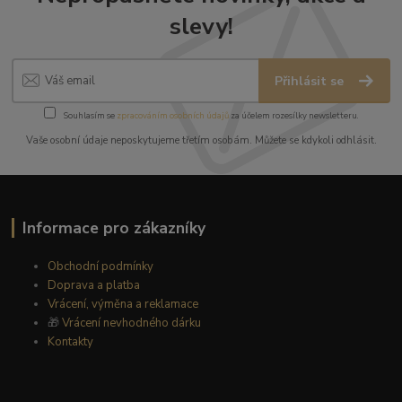
slevy!
Přihlásit se
Souhlasím se
zpracováním osobních údajů
za účelem rozesílky newsletteru.
Vaše osobní údaje neposkytujeme třetím osobám. Můžete se kdykoli odhlásit.
Informace pro zákazníky
Obchodní podmínky
Doprava a platba
Vrácení, výměna a reklamace
🎁
Vrácení nevhodného dárku
Kontakty