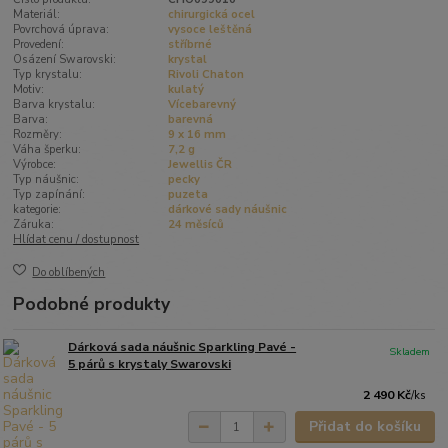
Materiál:
chirurgická ocel
Povrchová úprava:
vysoce leštěná
Provedení:
stříbrné
Osázení Swarovski:
krystal
Typ krystalu:
Rivoli Chaton
Motiv:
kulatý
Barva krystalu:
Vícebarevný
Barva:
barevná
Rozměry:
9 x 16 mm
Váha šperku:
7,2 g
Výrobce:
Jewellis ČR
Typ náušnic:
pecky
Typ zapínání:
puzeta
kategorie:
dárkové sady náušnic
Záruka:
24 měsíců
Hlídat cenu / dostupnost
Do oblíbených
Podobné produkty
Dárková sada náušnic Sparkling Pavé -
Skladem
5 párů s krystaly Swarovski
2 490 Kč
/
ks
Přidat do košíku