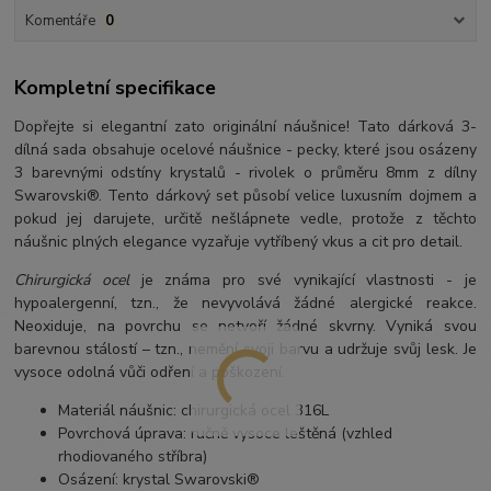
Komentáře
0
Kompletní specifikace
Dopřejte si elegantní zato originální náušnice! Tato dárková 3-
dílná sada obsahuje ocelové náušnice - pecky, které jsou osázeny
3 barevnými odstíny krystalů - rivolek o průměru 8mm z dílny
Swarovski®. Tento dárkový set působí velice luxusním dojmem a
pokud jej darujete, určitě nešlápnete vedle, protože z těchto
náušnic plných elegance vyzařuje vytříbený vkus a cit pro detail.
Chirurgická ocel
je známa pro své vynikající vlastnosti - je
hypoalergenní, tzn., že nevyvolává žádné alergické reakce.
Neoxiduje, na povrchu se netvoří žádné skvrny. Vyniká svou
barevnou stálostí – tzn., nemění svoji barvu a udržuje svůj lesk. Je
vysoce odolná vůči odření a poškození.
Materiál náušnic: chirurgická ocel 316L
Povrchová úprava: ručně vysoce leštěná (vzhled
rhodiovaného stříbra)
Osázení: krystal Swarovski®