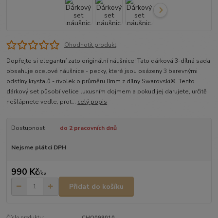
Ohodnotit produkt
Dopřejte si elegantní zato originální náušnice! Tato dárková 3-dílná sada
obsahuje ocelové náušnice - pecky, které jsou osázeny 3 barevnými
odstíny krystalů - rivolek o průměru 8mm z dílny Swarovski®. Tento
dárkový set působí velice luxusním dojmem a pokud jej darujete, určitě
nešlápnete vedle, prot...
celý popis
Dostupnost
do 2 pracovních dnů
Nejsme plátci DPH
990 Kč
/
ks
Přidat do košíku
Číslo produktu:
CHO099010