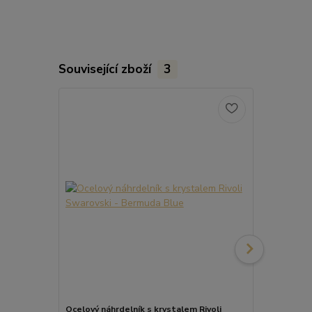
Související zboží
3
Ocelový náhrdelník s krystalem Rivoli
Ocelové náuš