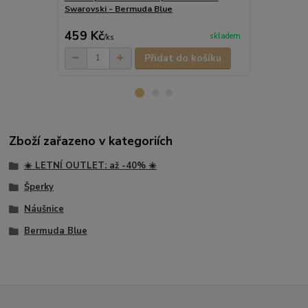
Swarovski - Bermuda Blue
Swarovski 
459 Kč
449 Kč
skladem
/
ks
/
ks
Přidat do košíku
Zboží zařazeno v kategoriích
☀️ LETNÍ OUTLET: až -40% ☀️
Šperky
Náušnice
Bermuda Blue