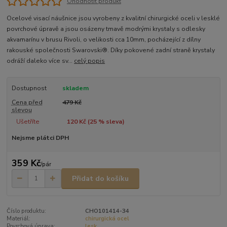
Ohodnotit produkt
Ocelové visací náušnice jsou vyrobeny z kvalitní chirurgické oceli v lesklé
povrchové úpravě a jsou osázeny tmavě modrými krystaly s odlesky
akvamarínu v brusu Rivoli, o velikosti cca 10mm, pocházející z dílny
rakouské společnosti Swarovski®. Díky pokovené zadní straně krystaly
odráží daleko více sv...
celý popis
Dostupnost
skladem
Cena před
479 Kč
slevou
Ušetříte
120 Kč (
25
% sleva)
Nejsme plátci DPH
359 Kč
/
pár
Přidat do košíku
Číslo produktu:
CHO101414-34
Materiál:
chirurgická ocel
Povrchová úprava:
lesk