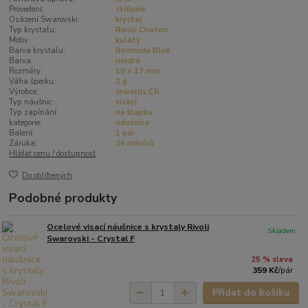
Provedení:
stříbrné
Osázení Swarovski:
krystal
Typ krystalu:
Rivoli Chaton
Motiv:
kulatý
Barva krystalu:
Bermuda Blue
Barva:
modrá
Rozměry:
10 × 17 mm
Váha šperku:
2 g
Výrobce:
Jewellis ČR
Typ náušnic:
visací
Typ zapínání:
na klapku
kategorie:
náušnice
Balení:
1 pár
Záruka:
24 měsíců
Hlídat cenu / dostupnost
Do oblíbených
Podobné produkty
Ocelové visací náušnice s krystaly Rivoli
Skladem
Swarovski - Crystal F
25 % sleva
359 Kč
/
pár
Přidat do košíku