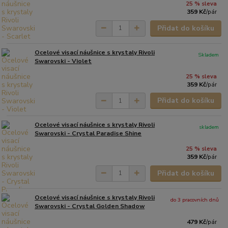
25 % sleva
359 Kč
/
pár
Přidat do košíku
Ocelové visací náušnice s krystaly Rivoli
Skladem
Swarovski - Violet
25 % sleva
359 Kč
/
pár
Přidat do košíku
Ocelové visací náušnice s krystaly Rivoli
skladem
Swarovski - Crystal Paradise Shine
25 % sleva
359 Kč
/
pár
Přidat do košíku
Ocelové visací náušnice s krystaly Rivoli
do 3 pracovních dnů
Swarovski - Crystal Golden Shadow
479 Kč
/
pár