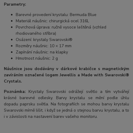
Parametry:
Barevné provedení krystalu: Bermuda Blue
Materiál náušnic: chirurgická ocel 316L
Povrchová úprava: ručně vysoce leštěná (vzhled
rhodiovaného stříbra)
Osázení: krystaly Swarovski®
Rozměry náušnic: 10 × 17 mm
Zapínání náušnic: na klapky
Hmotnost náušnic: 2 g
Náušnice jsou dodávány v dárkové krabičce s magnetickým
zavíráním označené logem Jewellis a Made with Swarovski®
Crystals.
Poznámka:
Krystaly Swarovski odrážejí světlo a tím vytvářejí
krásné barevné odlesky. Barvy krystalu se mění podle úhlu
dopadu paprsku světla. Na fotografiích se mohou barvy krystalu
Swarovski mírně lišit, i když se jedná o stejnou barvu krystalu, a to
i v závislosti na nastavení barev vašeho monitoru.