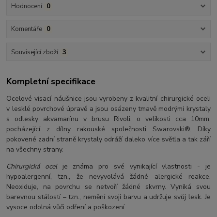
Hodnocení
0
Komentáře
0
Související zboží
3
Kompletní specifikace
Ocelové visací náušnice jsou vyrobeny z kvalitní chirurgické oceli
v lesklé povrchové úpravě a jsou osázeny tmavě modrými krystaly
s odlesky akvamarínu v brusu Rivoli, o velikosti cca 10mm,
pocházející z dílny rakouské společnosti Swarovski®. Díky
pokovené zadní straně krystaly odráží daleko více světla a tak září
na všechny strany.
Chirurgická ocel
je známa pro své vynikající vlastnosti - je
hypoalergenní, tzn., že nevyvolává žádné alergické reakce.
Neoxiduje, na povrchu se netvoří žádné skvrny. Vyniká svou
barevnou stálostí – tzn., nemění svoji barvu a udržuje svůj lesk. Je
vysoce odolná vůči odření a poškození.