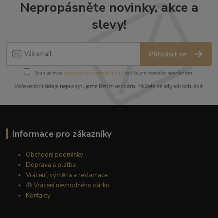
Nepropásněte novinky, akce a
slevy!
Přihlásit se
Souhlasím se
zpracováním osobních údajů
za účelem rozesílky newsletteru.
Vaše osobní údaje neposkytujeme třetím osobám. Můžete se kdykoli odhlásit.
Informace pro zákazníky
Obchodní podmínky
Doprava a platba
Vrácení, výměna a reklamace
🎁
Vrácení nevhodného dárku
Kontakty