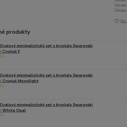
řetízku:
Výrobc
Záruka:
Do 
é produkty
Ocelový minimalistický set s krystaly Swarovski
- Crystal F
Ocelový minimalistický set s krystaly Swarovski
- Crystal Moonlight
Ocelový minimalistický set s krystaly Swarovski
- White Opal