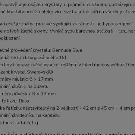
é úpravě a je osázen krystaly, o průměru cca 6mm, pocházející 
aně krystaly odráží daleko více světla a tak září na všechny stran
ká ocel
je známa pro své vynikající vlastnosti - je hypoalergenní,
e netvoří žádné skvrny. Vyniká svou barevnou stálostí – tzn., nem
poškození.
evné provedení krystalu: Bermuda Blue
eriál setu: chirurgická ocel 316L
rchová úprava: ručně vysoce leštěná (vzhled rhodiovaného stříbr
zení: krystal Swarovski®
měry náušnic: 8 × 17 mm
ínání náušnic: na puzetu
měry přívěsku: 8 × 13 mm
 řetízku: Rolo
ka řetízku: nastavitelný na 2 velikosti - 42 cm a 45 cm + 4 cm p
ínání náhrdelníku: na karabinu
tnost setu: 5,1 g
dodáván v dárkové krabičce s magnetickým zapínáním 