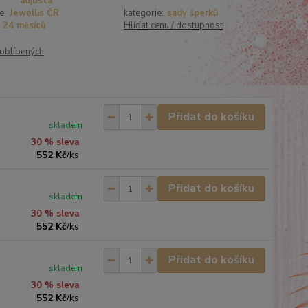
adjusta
e:
Jewellis ČR
kategorie:
sady šperků
24 měsíců
Hlídat cenu / dostupnost
oblíbených
Přidat do košíku
skladem
30 % sleva
552 Kč
/
ks
Přidat do košíku
skladem
30 % sleva
552 Kč
/
ks
Přidat do košíku
skladem
30 % sleva
552 Kč
/
ks