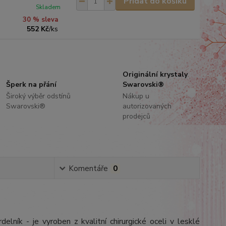
Přidat do košíku
Skladem
30 % sleva
552 Kč
/
ks
Originální krystaly
Šperk na přání
Swarovski®
Široký výběr odstínů
Nákup u
Swarovski®
autorizovaných
prodejců
Komentáře
0
elník - je vyroben z kvalitní chirurgické oceli v lesklé