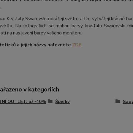
.
a:
Krystaly Swarovski odrážejí světlo a tím vytvářejí krásné b
větla. Na fotografiích se mohou barvy krystalu Swarovski mírn
losti na nastavení barev vašeho monitoru.
etízků a jejich názvy naleznete
ZDE
.
zařazeno v kategoriích
TNÍ OUTLET: až -40%
Šperky
Sady