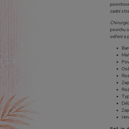
povrchov
zadní str
Chirurgic
povrchu s
odření a 
Bar
Mat
Pov
Osá
Roz
Zap
Roz
Typ
Dél
Zap
Hmo
Set je 