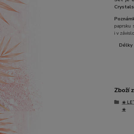
Crystals
Poznámk
paprsku s
i v závis
Délky ř
Zboží 
☀️ LE
☀️