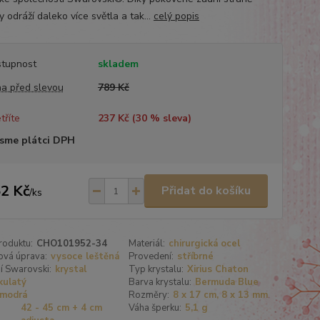
y odráží daleko více světla a tak...
celý popis
tupnost
skladem
a před slevou
789 Kč
tříte
237 Kč (
30
% sleva)
sme plátci DPH
2 Kč
Přidat do košíku
/
ks
roduktu:
CHO101952-34
Materiál:
chirurgická ocel
ová úprava:
vysoce leštěná
Provedení:
stříbrné
í Swarovski:
krystal
Typ krystalu:
Xirius Chaton
kulatý
Barva krystalu:
Bermuda Blue
modrá
Rozměry:
8 x 17 cm, 8 x 13 mm
42 - 45 cm + 4 cm
Váha šperku:
5,1 g