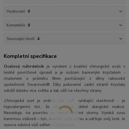
Hodnocení
0
Komentáře
0
Související zboží
4
Kompletní specifikace
Ocelový náhrdelník
je vyroben z kvalitní chirurgické oceli v
lesklé povrchové úpravě a je osázen barevným krystalem -
chatonem o průměru 8mm pocházející z dílny rakouské
společnosti Swarovski®. Díky pokovené zadní straně krystaly
odráží daleko více světla a tak září na všechny strany.
Chirurgická ocel
je známa pro své vynikající vlastnosti - je
hypoalergenní, tzn., že nevyvolává žádné alergické reakce.
Neoxiduje, na povrchu se netvoří žádné skvrny. Vyniká svou
barevnou stálostí – tzn., nemění svoji barvu a udržuje svůj lesk. Je
vysoce odolná vůči odření a poškození.