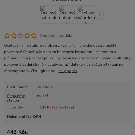
Ohodnotit produkt
Ocelový náhrdelník je vyroben z kvalitní chirurgické oceli v lesklé
povrchové úpravě a je osázen barevným krystalem - chatonem o
průměru 8mm pocházející z dílny rakouské společnosti Swarovski®. Díky
pokovené zadní straně krystaly odráží daleko více světla a tak září na
všechny strany. Chirurgická oc...
celý popis
Dostupnost
skladem
Cena před
590 Kč
slevou
Ušetříte
147 Kč (
25
% sleva)
Nejsme plátci DPH
443 Kč
/
ks