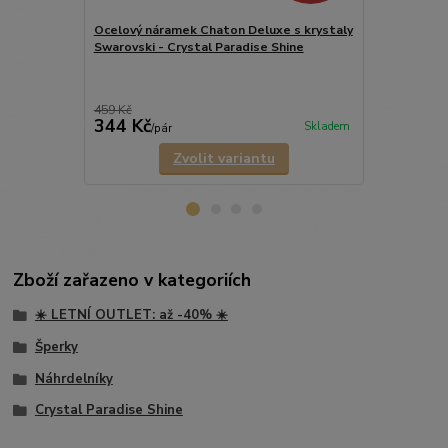
Ocelový náramek Chaton Deluxe s krystaly
Ocelový mini
Swarovski - Crystal Paradise Shine
Swarovski - 
459 Kč
789 Kč
344 Kč
552 Kč
Skladem
/
pár
/
ks
Zvolit variantu
Zboží zařazeno v kategoriích
☀️ LETNÍ OUTLET: až -40% ☀️
Šperky
Náhrdelníky
Crystal Paradise Shine