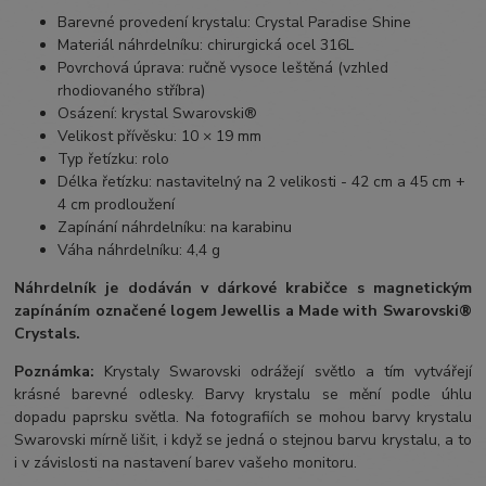
Barevné provedení krystalu: Crystal Paradise Shine
Materiál náhrdelníku: chirurgická ocel 316L
Povrchová úprava: ručně vysoce leštěná (vzhled
rhodiovaného stříbra)
Osázení: krystal Swarovski®
Velikost přívěsku: 10 × 19 mm
Typ řetízku: rolo
Délka řetízku: nastavitelný na 2 velikosti - 42 cm a 45 cm +
4 cm prodloužení
Zapínání náhrdelníku: na karabinu
Váha náhrdelníku: 4,4 g
Náhrdelník je dodáván v dárkové krabičce s magnetickým
zapínáním označené logem Jewellis a Made with Swarovski®
Crystals.
Poznámka:
Krystaly Swarovski odrážejí světlo a tím vytvářejí
krásné barevné odlesky. Barvy krystalu se mění podle úhlu
dopadu paprsku světla. Na fotografiích se mohou barvy krystalu
Swarovski mírně lišit, i když se jedná o stejnou barvu krystalu, a to
i v závislosti na nastavení barev vašeho monitoru.