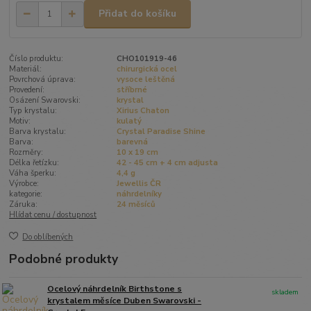
Přidat do košíku
Číslo produktu:
CHO101919-46
Materiál:
chirurgická ocel
Povrchová úprava:
vysoce leštěná
Provedení:
stříbrné
Osázení Swarovski:
krystal
Typ krystalu:
Xirius Chaton
Motiv:
kulatý
Barva krystalu:
Crystal Paradise Shine
Barva:
barevná
Rozměry:
10 x 19 cm
Délka řetízku:
42 - 45 cm + 4 cm adjusta
Váha šperku:
4,4 g
Výrobce:
Jewellis ČR
kategorie:
náhrdelníky
Záruka:
24 měsíců
Hlídat cenu / dostupnost
Do oblíbených
Podobné produkty
Ocelový náhrdelník Birthstone s
skladem
krystalem měsíce Duben Swarovski -