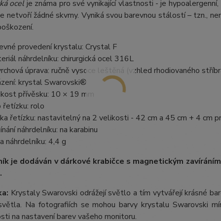
ká ocel
je známa pro své vynikající vlastnosti - je hypoalergenní,
e netvoří žádné skvrny. Vyniká svou barevnou stálostí – tzn., nem
poškození.
evné provedení krystalu: Crystal F
eriál náhrdelníku: chirurgická ocel 316L
rchová úprava: ručně vysoce leštěná (vzhled rhodiovaného stříbr
zení: krystal Swarovski®
ikost přívěsku: 10 × 19 mm
 řetízku: rolo
ka řetízku: nastavitelný na 2 velikosti - 42 cm a 45 cm + 4 cm p
ínání náhrdelníku: na karabinu
a náhrdelníku: 4,4 g
ík je dodáván v dárkové krabičce s magnetickým zavírán
.
a:
Krystaly Swarovski odrážejí světlo a tím vytvářejí krásné b
větla. Na fotografiích se mohou barvy krystalu Swarovski mírn
losti na nastavení barev vašeho monitoru.