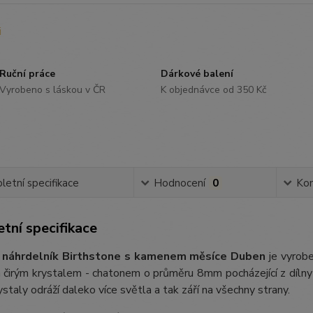
Ruční práce
Dárkové balení
Vyrobeno s láskou v ČR
K objednávce od 350 Kč
etní specifikace
Hodnocení
0
Ko
tní specifikace
 náhrdelník Birthstone s kamenem měsíce Duben
je vyrobe
n čirým krystalem - chatonem o průměru 8mm pocházející z díln
ystaly odráží daleko více světla a tak září na všechny strany.