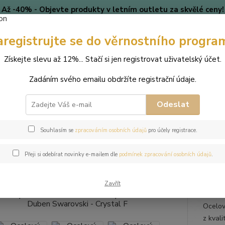
Až -40% - Objevte produkty v letním outletu za skvělé ceny!
Platí do vyprodání zásob.
aregistrujte se do věrnostního progra
🎄 VÁNOCE
Blog
Získejte slevu až 12%... Stačí si jen registrovat uživatelský účet.
Nevíte
Hledat
Zadáním svého emailu obdržíte registrační údaje.
+420
(Po-Pá
Odeslat
perky
Náhrdelníky
Ocelový náhrdelník Birthstone s krystalem měsíc
Souhlasím se
zpracováním osobních údajů
pro účely registrace.
ový náhrdelník Birthstone s kr
Přeji si odebírat novinky e-mailem dle
podmínek zpracování osobních údajů
.
ovski - Crystal F
Zavřít
Ocelov
z kvali