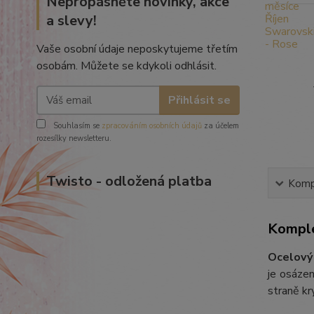
Nepropásněte novinky, akce
a slevy!
Vaše osobní údaje neposkytujeme třetím
osobám. Můžete se kdykoli odhlásit.
Přihlásit se
Souhlasím se
zpracováním osobních údajů
za účelem
rozesílky newsletteru.
Twisto - odložená platba
Kompl
Komple
Ocelový
je osáze
straně kr