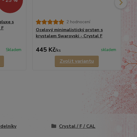
- 25 %
luxe s
2 hodnocení
 F
Ocelový minimalistický prsten s
Oc
krystalem Swarovski - Crystal F
Swa
490
445 Kč
3
Skladem
skladem
/
ks
Zvolit variantu
delníky
Crystal / F / CAL