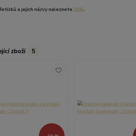
etízků a jejich názvy naleznete
ZDE
.
jící zboží
5