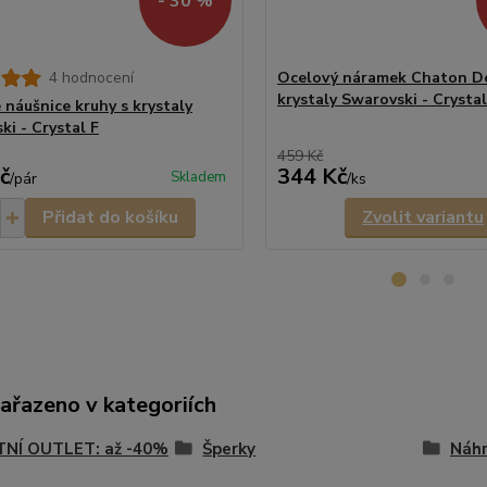
- 30 %
4 hodnocení
Ocelový náramek Chaton De
krystaly Swarovski - Crystal
 náušnice kruhy s krystaly
ki - Crystal F
459 Kč
č
344 Kč
Skladem
/
pár
/
ks
Přidat do košíku
Zvolit variantu
zařazeno v kategoriích
TNÍ OUTLET: až -40%
Šperky
Náhr