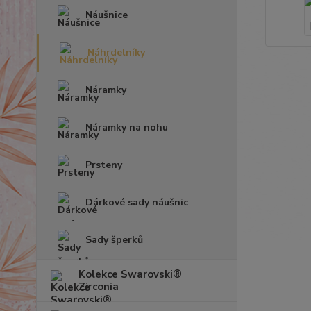
Náušnice
Náhrdelníky
Náramky
Náramky na nohu
Prsteny
Dárkové sady náušnic
Sady šperků
Kolekce Swarovski®
Zirconia