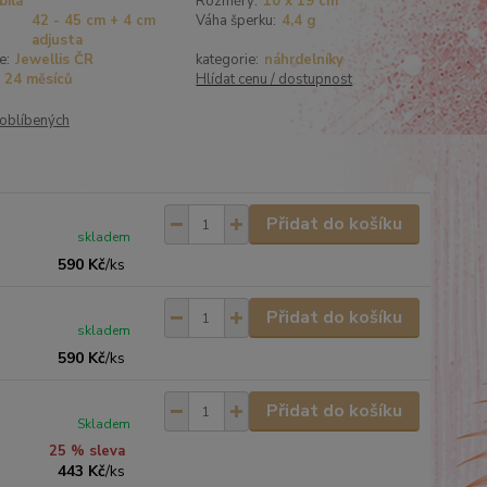
bílá
Rozměry:
10 x 19 cm
42 - 45 cm + 4 cm
Váha šperku:
4,4 g
adjusta
e:
Jewellis ČR
kategorie:
náhrdelníky
24 měsíců
Hlídat cenu / dostupnost
oblíbených
Přidat do košíku
skladem
590 Kč
/
ks
Přidat do košíku
skladem
590 Kč
/
ks
Přidat do košíku
Skladem
25 % sleva
443 Kč
/
ks