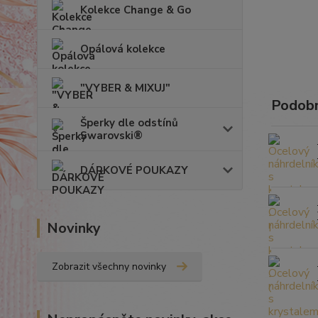
Kolekce Change & Go
Opálová kolekce
"VYBER & MIXUJ"
Podobn
Šperky dle odstínů
Swarovski®
DÁRKOVÉ POUKAZY
Novinky
Zobrazit všechny novinky