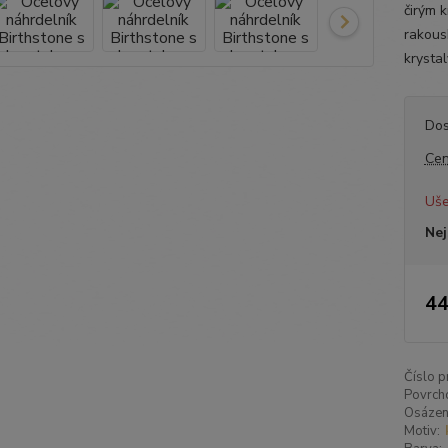
čirým 
rakous
krystal
Dos
Cen
Uše
Nej
44
Číslo p
Povrch
Osázen
Motiv: