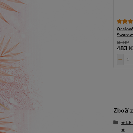
Ocelové
Swarovs
690 Kč
483 K
Zboží 
☀️ LE
☀️