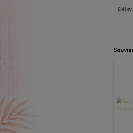
Délky ř
Souvise