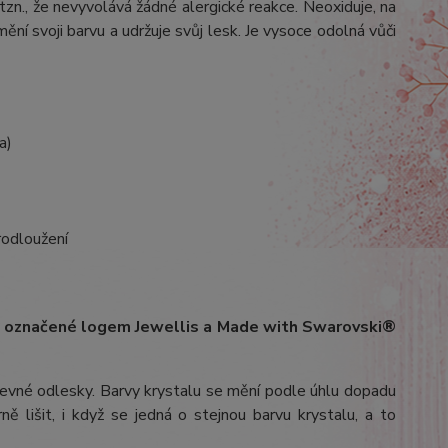
 tzn., že nevyvolává žádné alergické reakce. Neoxiduje, na
ění svoji barvu a udržuje svůj lesk. Je vysoce odolná vůči
a)
rodloužení
ím označené logem Jewellis a Made with Swarovski®
arevné odlesky. Barvy krystalu se mění podle úhlu dopadu
ě lišit, i když se jedná o stejnou barvu krystalu, a to