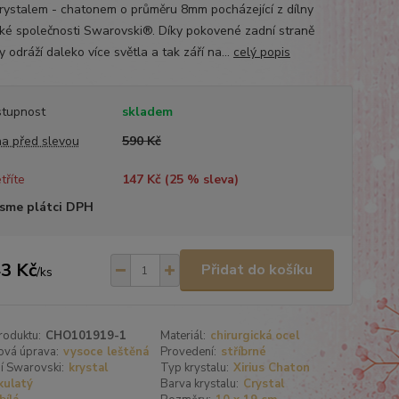
krystalem - chatonem o průměru 8mm pocházející z dílny
ké společnosti Swarovski®. Díky pokovené zadní straně
y odráží daleko více světla a tak září na...
celý popis
tupnost
skladem
a před slevou
590 Kč
tříte
147 Kč (
25
% sleva)
sme plátci DPH
3 Kč
Přidat do košíku
/
ks
roduktu:
CHO101919-1
Materiál:
chirurgická ocel
ová úprava:
vysoce leštěná
Provedení:
stříbrné
í Swarovski:
krystal
Typ krystalu:
Xirius Chaton
kulatý
Barva krystalu:
Crystal