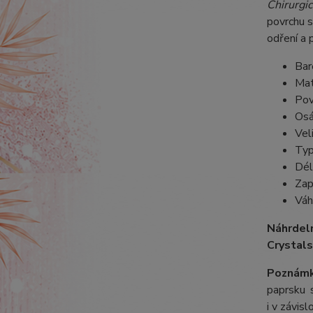
Chirurgic
povrchu s
odření a 
Bar
Mat
Pov
Osá
Vel
Typ
Dél
Zap
Váh
Náhrdeln
Crystals
Poznámk
paprsku s
i v závis